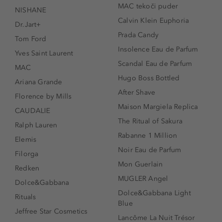
MAC tekoči puder
NISHANE
Calvin Klein Euphoria
Dr.Jart+
Prada Candy
Tom Ford
Insolence Eau de Parfum
Yves Saint Laurent
Scandal Eau de Parfum
MAC
Hugo Boss Bottled
Ariana Grande
After Shave
Florence by Mills
Maison Margiela Replica
CAUDALIE
The Ritual of Sakura
Ralph Lauren
Rabanne 1 Million
Elemis
Noir Eau de Parfum
Filorga
Mon Guerlain
Redken
MUGLER Angel
Dolce&Gabbana
Dolce&Gabbana Light
Rituals
Blue
Jeffree Star Cosmetics
Lancôme La Nuit Trésor