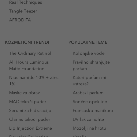
Real Techniques
Tangle Teezer
AFRODITA
KOZMETIČNI TRENDI
POPULARNE TEME
The Ordinary Retinoli
Kolonjske vode
All Hours Luminous
Pravilno shranjujte
Matte Foundation
parfum
Niacinamide 10% + Zinc
Kateri parfum mi
1%
ustreza?
Maske za obraz
Arabski parfumi
MAC tekoči puder
Sončne opekline
Serumi za hidratacijo
Francosko manikuro
Clarins tekoči puder
UV lak za nohte
Lip Injection Extreme
Mozolji na hrbtu