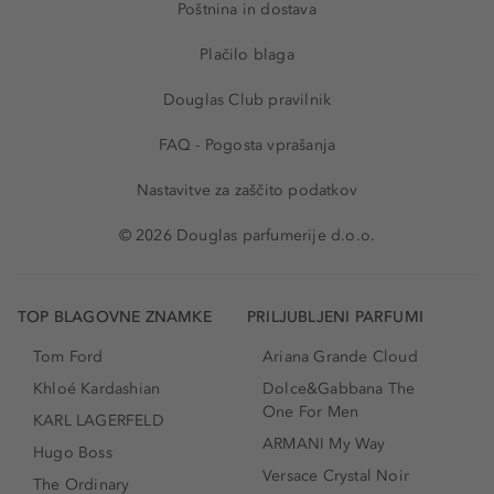
Poštnina in dostava
Plačilo blaga
Douglas Club pravilnik
FAQ - Pogosta vprašanja
Nastavitve za zaščito podatkov
© 2026 Douglas parfumerije d.o.o.
TOP BLAGOVNE ZNAMKE
PRILJUBLJENI PARFUMI
Tom Ford
Ariana Grande Cloud
Khloé Kardashian
Dolce&Gabbana The
One For Men
KARL LAGERFELD
ARMANI My Way
Hugo Boss
Versace Crystal Noir
The Ordinary