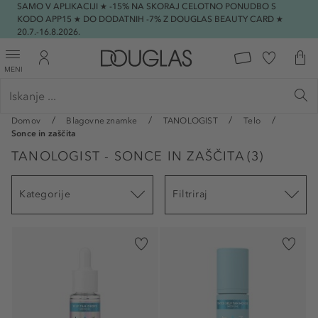
SAMO V APLIKACIJI ★ -15% NA SKORAJ CELOTNO PONUDBO S
KODO APP15 ★ DO DODATNIH -7% Z DOUGLAS BEAUTY CARD ★
20.7.-16.8.2026.
MENI
Domov
Blagovne znamke
TANOLOGIST
Telo
Sonce in zaščita
TANOLOGIST - SONCE IN ZAŠČITA
(
3
)
Kategorije
Filtriraj