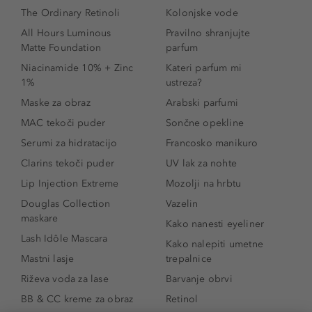
The Ordinary Retinoli
Kolonjske vode
All Hours Luminous
Pravilno shranjujte
Matte Foundation
parfum
Niacinamide 10% + Zinc
Kateri parfum mi
1%
ustreza?
Maske za obraz
Arabski parfumi
MAC tekoči puder
Sončne opekline
Serumi za hidratacijo
Francosko manikuro
Clarins tekoči puder
UV lak za nohte
Lip Injection Extreme
Mozolji na hrbtu
Douglas Collection
Vazelin
maskare
Kako nanesti eyeliner
Lash Idôle Mascara
Kako nalepiti umetne
Mastni lasje
trepalnice
Riževa voda za lase
Barvanje obrvi
BB & CC kreme za obraz
Retinol