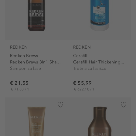
REDKEN
REDKEN
Redken Brews
Cerafill
Redken Brews 3In1 Shampoo
Cerafill Hair Thickening...
Šampon za lase
Tretma za lasišče
€ 21,55
€ 55,99
€ 71,80 / 1 l
€ 622,10 / 1 l