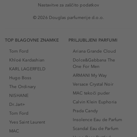
Nastavitve za zaščito podatkov
© 2026 Douglas parfumerije d.o.o.
TOP BLAGOVNE ZNAMKE
PRILJUBLJENI PARFUMI
Tom Ford
Ariana Grande Cloud
Khloé Kardashian
Dolce&Gabbana The
One For Men
KARL LAGERFELD
ARMANI My Way
Hugo Boss
Versace Crystal Noir
The Ordinary
MAC tekoči puder
NISHANE
Calvin Klein Euphoria
Dr.Jart+
Prada Candy
Tom Ford
Insolence Eau de Parfum
Yves Saint Laurent
Scandal Eau de Parfum
MAC