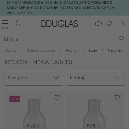
SAMO V APLIKACIJI ★ -15% NA SKORAJ CELOTNO PONUDBO S
KODO APP15 ★ DO DODATNIH -7% Z DOUGLAS BEAUTY CARD ★
20.7.-16.8.2026.
MENI
Domov
Blagovne znamke
Redken
Lasje
Nega las
REDKEN - NEGA LAS
(
35
)
Kategorije
Filtriraj
-24%