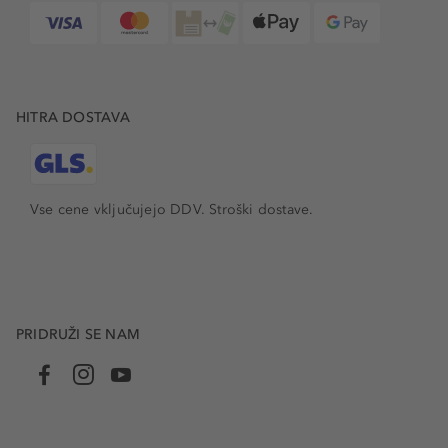
blagovnih znamk. Nakupujte udobno in enostavno, pri
tem pa ne pozabite na številne ugodnosti in popuste, kot
so brezplačni vzorčki izdelkov iz naše ponudbe, darilno
zavijanje in dostava pri nakupu nad 49 EUR.
HITRA DOSTAVA
Vse cene vključujejo DDV. Stroški dostave.
PRIDRUŽI SE NAM