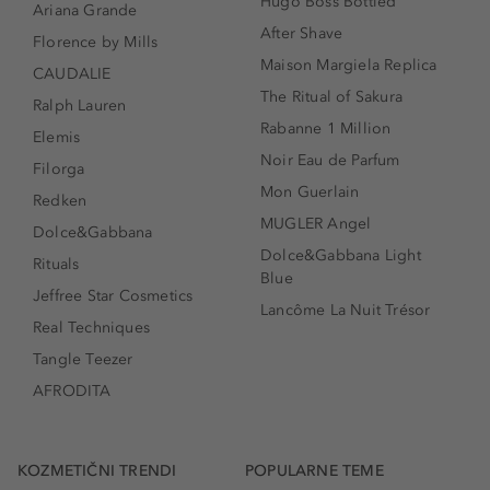
Hugo Boss Bottled
Ariana Grande
After Shave
Florence by Mills
Maison Margiela Replica
CAUDALIE
The Ritual of Sakura
Ralph Lauren
Rabanne 1 Million
Elemis
Noir Eau de Parfum
Filorga
Mon Guerlain
Redken
MUGLER Angel
Dolce&Gabbana
Dolce&Gabbana Light
Rituals
Blue
Jeffree Star Cosmetics
Lancôme La Nuit Trésor
Real Techniques
Tangle Teezer
AFRODITA
KOZMETIČNI TRENDI
POPULARNE TEME