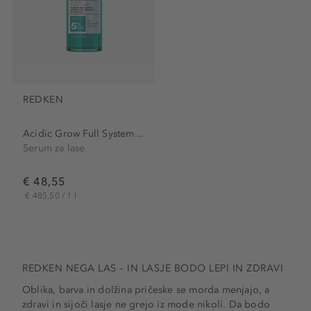
REDKEN
Acidic Grow Full System...
Serum za lase
€ 48,55
€ 485,50 / 1 l
REDKEN NEGA LAS – IN LASJE BODO LEPI IN ZDRAVI
Oblika, barva in dolžina pričeske se morda menjajo, a
zdravi in sijoči lasje ne grejo iz mode nikoli. Da bodo