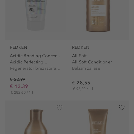
REDKEN
REDKEN
Acidic Bonding Concentrate
All Soft
Acidic Perfecting...
All Soft Conditioner
Regenerator brez izpiranja
Balzam za lase
€ 52,99
€ 28,55
€ 42,39
€ 95,20 / 1 l
€ 282,60 / 1 l