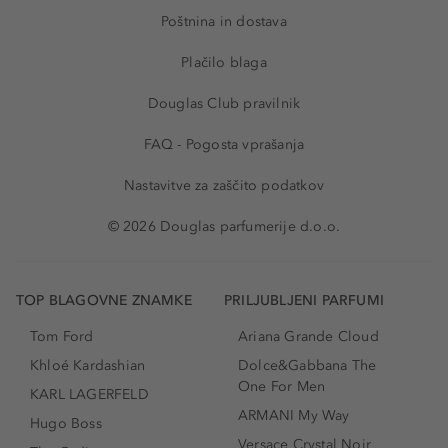
Poštnina in dostava
Plačilo blaga
Douglas Club pravilnik
FAQ - Pogosta vprašanja
Nastavitve za zaščito podatkov
© 2026 Douglas parfumerije d.o.o.
TOP BLAGOVNE ZNAMKE
PRILJUBLJENI PARFUMI
Tom Ford
Ariana Grande Cloud
Khloé Kardashian
Dolce&Gabbana The
One For Men
KARL LAGERFELD
ARMANI My Way
Hugo Boss
Versace Crystal Noir