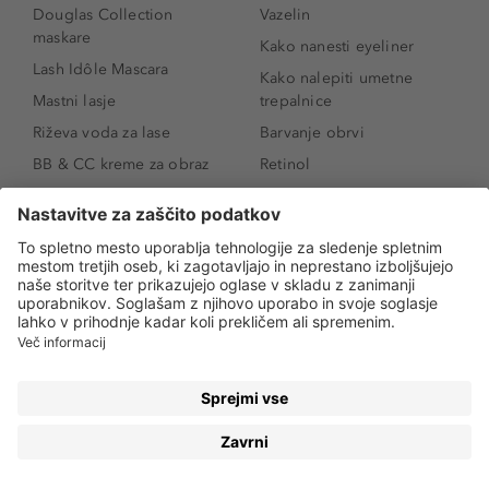
Douglas Collection
Vazelin
maskare
Kako nanesti eyeliner
Lash Idôle Mascara
Kako nalepiti umetne
Mastni lasje
trepalnice
Riževa voda za lase
Barvanje obrvi
BB & CC kreme za obraz
Retinol
Age Defense BB Cream
Vitamin E
SPF 30
Kako povečati ustnice
Senčila za oči
Niacinamid
Tekoči puder
Rozacea
Ličenje povešenih vek
Salicilna kislina
Kako povečati oči
Rozacea
Kako določiti odtenek
Salicilna kislina
pudra
Kako skriti temne
kolobarje