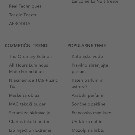
Lancôme La Nuit Trésor
Real Techniques
Tangle Teezer
AFRODITA
KOZMETIČNI TRENDI
POPULARNE TEME
The Ordinary Retinoli
Kolonjske vode
All Hours Luminous
Pravilno shranjujte
Matte Foundation
parfum
Niacinamide 10% + Zinc
Kateri parfum mi
1%
ustreza?
Maske za obraz
Arabski parfumi
MAC tekoči puder
Sončne opekline
Serumi za hidratacijo
Francosko manikuro
Clarins tekoči puder
UV lak za nohte
Lip Injection Extreme
Mozolji na hrbtu