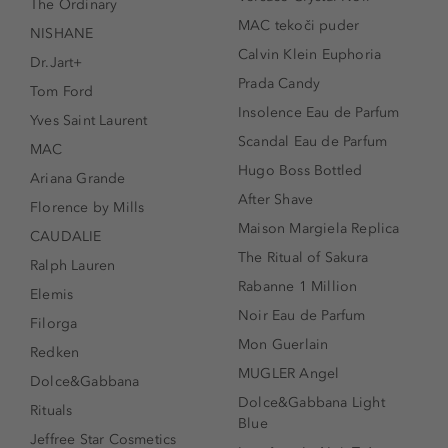
The Ordinary
MAC tekoči puder
NISHANE
Calvin Klein Euphoria
Dr.Jart+
Prada Candy
Tom Ford
Insolence Eau de Parfum
Yves Saint Laurent
Scandal Eau de Parfum
MAC
Hugo Boss Bottled
Ariana Grande
After Shave
Florence by Mills
Maison Margiela Replica
CAUDALIE
The Ritual of Sakura
Ralph Lauren
Rabanne 1 Million
Elemis
Noir Eau de Parfum
Filorga
Mon Guerlain
Redken
MUGLER Angel
Dolce&Gabbana
Dolce&Gabbana Light
Rituals
Blue
Jeffree Star Cosmetics