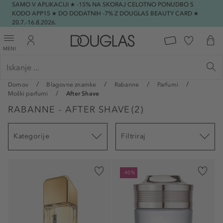
SAMO V APLIKACIJI ★ -15% NA SKORAJ CELOTNO PONUDBO S
KODO APP15 ★ DO DODATNIH -7% Z DOUGLAS BEAUTY CARD ★
20.7.-16.8.2026.
MENI
Domov
Blagovne znamke
Rabanne
Parfumi
Moški parfumi
After Shave
RABANNE - AFTER SHAVE
(
2
)
Kategorije
Filtriraj
-40%