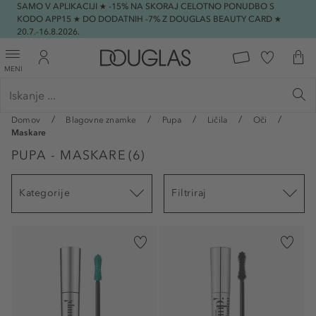
SAMO V APLIKACIJI ★ -15% NA SKORAJ CELOTNO PONUDBO S
KODO APP15 ★ DO DODATNIH -7% Z DOUGLAS BEAUTY CARD ★
20.7.-16.8.2026.
MENI
Domov
Blagovne znamke
Pupa
Ličila
Oči
Maskare
PUPA - MASKARE
(
6
)
Kategorije
Filtriraj