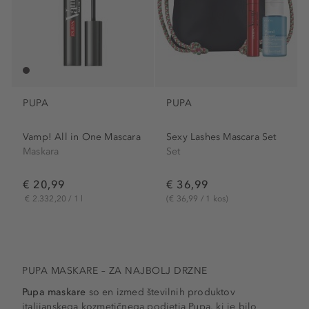
PUPA
PUPA
Vamp! All in One Mascara
Sexy Lashes Mascara Set
Maskara
Set
€ 20,99
€ 36,99
€ 2.332,20 / 1 l
(€ 36,99 / 1 kos)
PUPA MASKARE – ZA NAJBOLJ DRZNE
Pupa maskare
so en izmed številnih produktov
italijanskega kozmetičnega podjetja Pupa, ki je bilo