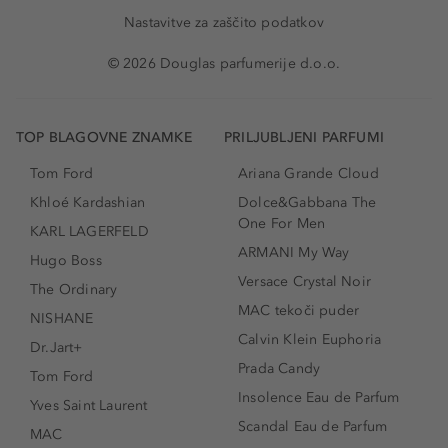
Nastavitve za zaščito podatkov
© 2026 Douglas parfumerije d.o.o.
TOP BLAGOVNE ZNAMKE
PRILJUBLJENI PARFUMI
Tom Ford
Ariana Grande Cloud
Khloé Kardashian
Dolce&Gabbana The
One For Men
KARL LAGERFELD
ARMANI My Way
Hugo Boss
Versace Crystal Noir
The Ordinary
MAC tekoči puder
NISHANE
Calvin Klein Euphoria
Dr.Jart+
Prada Candy
Tom Ford
Insolence Eau de Parfum
Yves Saint Laurent
Scandal Eau de Parfum
MAC