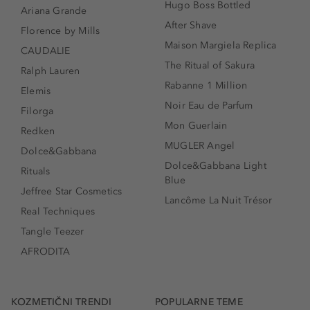
Hugo Boss Bottled
Ariana Grande
After Shave
Florence by Mills
Maison Margiela Replica
CAUDALIE
The Ritual of Sakura
Ralph Lauren
Rabanne 1 Million
Elemis
Noir Eau de Parfum
Filorga
Mon Guerlain
Redken
MUGLER Angel
Dolce&Gabbana
Dolce&Gabbana Light
Rituals
Blue
Jeffree Star Cosmetics
Lancôme La Nuit Trésor
Real Techniques
Tangle Teezer
AFRODITA
KOZMETIČNI TRENDI
POPULARNE TEME