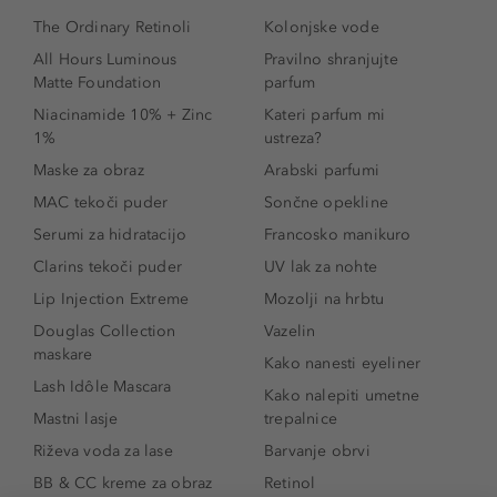
The Ordinary Retinoli
Kolonjske vode
All Hours Luminous
Pravilno shranjujte
Matte Foundation
parfum
Niacinamide 10% + Zinc
Kateri parfum mi
1%
ustreza?
Maske za obraz
Arabski parfumi
MAC tekoči puder
Sončne opekline
Serumi za hidratacijo
Francosko manikuro
Clarins tekoči puder
UV lak za nohte
Lip Injection Extreme
Mozolji na hrbtu
Douglas Collection
Vazelin
maskare
Kako nanesti eyeliner
Lash Idôle Mascara
Kako nalepiti umetne
Mastni lasje
trepalnice
Riževa voda za lase
Barvanje obrvi
BB & CC kreme za obraz
Retinol