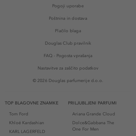
Pogoji uporabe
Poštnina in dostava
Plačilo blaga
Douglas Club pravilnik
FAQ - Pogosta vprašanja
Nastavitve za zaščito podatkov
© 2026 Douglas parfumerije d.o.o.
TOP BLAGOVNE ZNAMKE
PRILJUBLJENI PARFUMI
Tom Ford
Ariana Grande Cloud
Khloé Kardashian
Dolce&Gabbana The
One For Men
KARL LAGERFELD