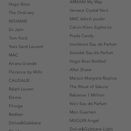
ARMANI My Way
Hugo Boss
Versace Crystal Noir
The Ordinary
MAC tekoči puder
NISHANE
Calvin Klein Euphoria
Dr.Jart+
Prada Candy
Tom Ford
Insolence Eau de Parfum
Yves Saint Laurent
Scandal Eau de Parfum
MAC
Hugo Boss Bottled
Ariana Grande
After Shave
Florence by Mills
Maison Margiela Replica
CAUDALIE
The Ritual of Sakura
Ralph Lauren
Rabanne 1 Million
Elemis
Noir Eau de Parfum
Filorga
Mon Guerlain
Redken
MUGLER Angel
Dolce&Gabbana
Dolce&Gabbana Light