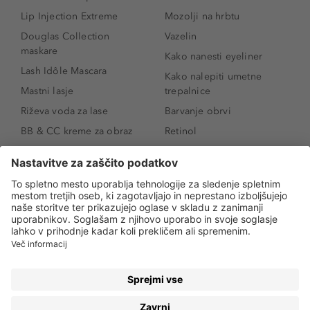
Lip Injection Extreme
Mozolji na hrbtu
Douglas Collection
Vazelin
maskare
Kako nanesti eyeliner
Lash Idôle Mascara
Kako nalepiti umetne
Mastni lasje
trepalnice
Riževa voda za lase
Barvanje obrvi
BB & CC kreme za obraz
Retinol
Age Defense BB Cream
Vitamin E
SPF 30
Kako povečati ustnice
Senčila za oči
Niacinamid
Tekoči puder
Rozacea
Ličenje povešenih vek
Salicilna kislina
Kako povečati oči
Rozacea
Kako določiti odtenek
Salicilna kislina
pudra
Kako skriti temne