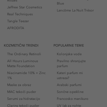
Rituals
Blue
Jeffree Star Cosmetics
Lancôme La Nuit Trésor
Real Techniques
Tangle Teezer
AFRODITA
KOZMETIČNI TRENDI
POPULARNE TEME
The Ordinary Retinoli
Kolonjske vode
All Hours Luminous
Pravilno shranjujte
Matte Foundation
parfum
Niacinamide 10% + Zinc
Kateri parfum mi
1%
ustreza?
Maske za obraz
Arabski parfumi
MAC tekoči puder
Sončne opekline
Serumi za hidratacijo
Francosko manikuro
Clarins tekoči puder
UV lak za nohte