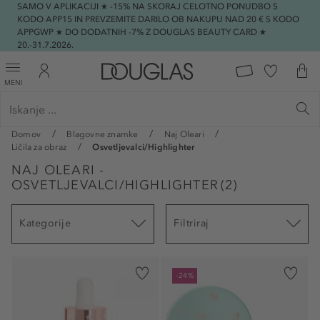
SAMO V APLIKACIJI ★ -15% NA SKORAJ CELOTNO PONUDBO S
KODO APP15 IN PREVZEMITE DARILO OB NAKUPU NAD 20 € S KODO
APPGWP ★ DO DODATNIH -7% Z DOUGLAS BEAUTY CARD ★
20.-31.7.2026.
MENI
Domov
Blagovne znamke
Naj Oleari
Ličila za obraz
Osvetljevalci/Highlighter
NAJ OLEARI -
OSVETLJEVALCI/HIGHLIGHTER
(
2
)
Kategorije
Filtriraj
-24%