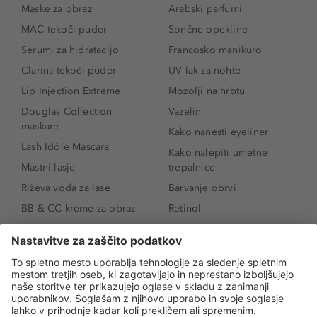
Maske za obraz
Arabski parfumi
MAC tekoči puder
Sončne opekline
Serumi za hidratacijo
Francosko manikuro
Clarins tekoči puder
UV lak za nohte
Lip Injection Extreme
Mozolji na hrbtu
Douglas Collection
Vazelin
maskare
Kako nanesti eyeliner
Lash Idôle Mascara
Kako nalepiti umetne
Mastni lasje
trepalnice
Riževa voda za lase
Barvanje obrvi
BB & CC kreme za obraz
Retinol
Age Defense BB Cream
Vitamin E
SPF 30
Kako povečati ustnice
Senčila za oči
Niacinamid
Tekoči puder
Rozacea
Ličenje povešenih vek
Salicilna kislina