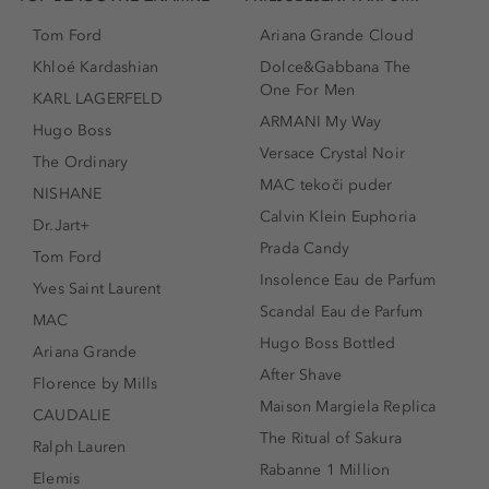
Tom Ford
Ariana Grande Cloud
Khloé Kardashian
Dolce&Gabbana The
One For Men
KARL LAGERFELD
ARMANI My Way
Hugo Boss
Versace Crystal Noir
The Ordinary
MAC tekoči puder
NISHANE
Calvin Klein Euphoria
Dr.Jart+
Prada Candy
Tom Ford
Insolence Eau de Parfum
Yves Saint Laurent
Scandal Eau de Parfum
MAC
Hugo Boss Bottled
Ariana Grande
After Shave
Florence by Mills
Maison Margiela Replica
CAUDALIE
The Ritual of Sakura
Ralph Lauren
Rabanne 1 Million
Elemis