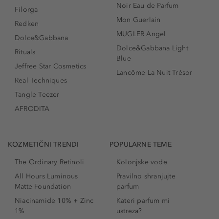
Noir Eau de Parfum
Filorga
Mon Guerlain
Redken
MUGLER Angel
Dolce&Gabbana
Dolce&Gabbana Light
Rituals
Blue
Jeffree Star Cosmetics
Lancôme La Nuit Trésor
Real Techniques
Tangle Teezer
AFRODITA
KOZMETIČNI TRENDI
POPULARNE TEME
The Ordinary Retinoli
Kolonjske vode
All Hours Luminous
Pravilno shranjujte
Matte Foundation
parfum
Niacinamide 10% + Zinc
Kateri parfum mi
1%
ustreza?