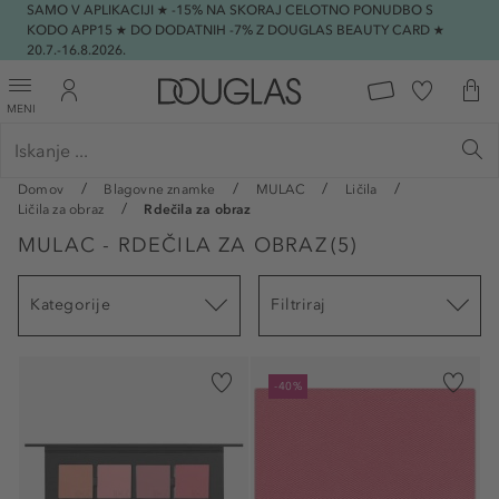
SAMO V APLIKACIJI ★ -15% NA SKORAJ CELOTNO PONUDBO S
KODO APP15 ★ DO DODATNIH -7% Z DOUGLAS BEAUTY CARD ★
20.7.-16.8.2026.
MENI
Domov
Blagovne znamke
MULAC
Ličila
Ličila za obraz
Rdečila za obraz
MULAC - RDEČILA ZA OBRAZ
(
5
)
Kategorije
Filtriraj
-40%