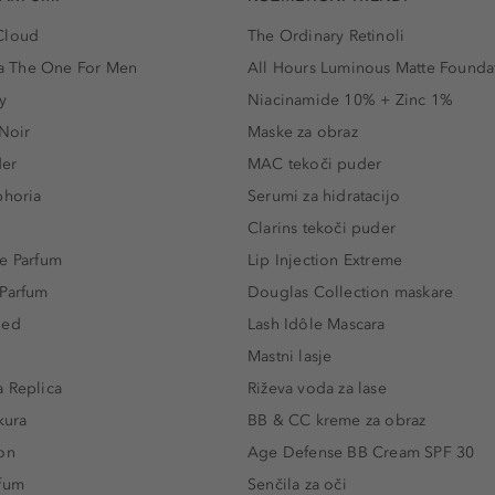
Cloud
The Ordinary Retinoli
 The One For Men
All Hours Luminous Matte Founda
y
Niacinamide 10% + Zinc 1%
 Noir
Maske za obraz
der
MAC tekoči puder
phoria
Serumi za hidratacijo
Clarins tekoči puder
e Parfum
Lip Injection Extreme
 Parfum
Douglas Collection maskare
led
Lash Idôle Mascara
Mastni lasje
 Replica
Riževa voda za lase
kura
BB & CC kreme za obraz
on
Age Defense BB Cream SPF 30
rfum
Senčila za oči