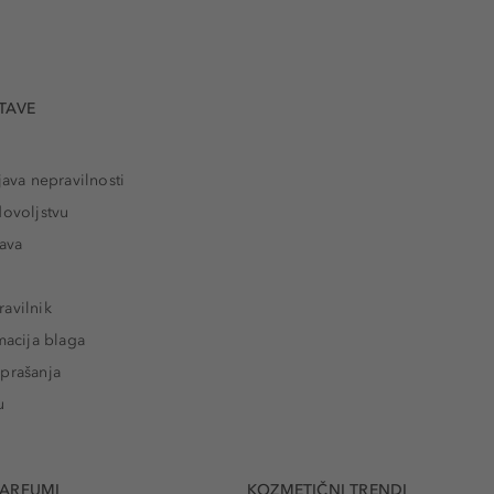
TAVE
java nepravilnosti
dovoljstvu
tava
avilnik
macija blaga
prašanja
u
PARFUMI
KOZMETIČNI TRENDI