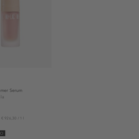
rimer Serum
ila
a
€ 926,30 / 1 l
NO