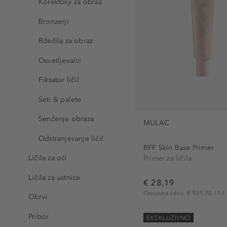
Korektorji za obraz
Bronzerji
Rdečila za obraz
Osvetljevalci
Fiksator ličil
Seti & palete
Senčenje obraza
MULAC
Odstranjevanje ličil
BFF Skin Base Primer
Ličila za oči
Primer za ličila
Ličila za ustnice
€ 28,19
Osnovna cena
€ 939,70 / 1 l
Obrvi
Pribor
EKSKLUZIVNO