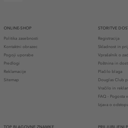
ONLINE-SHOP
STORITVE DOS
Politika zasebnosti
Registracija
Kontaktni obrazec
Skladnost in pri
Pogoji uporabe
Vprašalnik o za
Predlogi
Poštnina in dos
Reklamacije
Plačilo blaga
Sitemap
Douglas Club pr
Vračilo in rekla
FAQ - Pogosta v
Izjava o odstop
TOP BLAGOVNE ZNAMKE
PRILJUBLJENI 