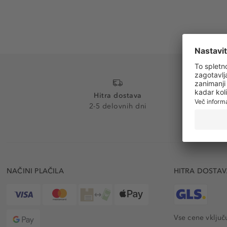
Hitra dostava
2-5 delovnih dni
NAČINI PLAČILA
HITRA DOSTA
Vse cene vključ