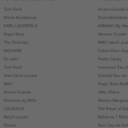
Tom Ford
Ariana Grande 
Khloé Kardashian
Dolce&Gabbana
KARL LAGERFELD
ARMANI My Wa
Hugo Boss
Versace Crystal
The Ordinary
MAC tekoči pu
NISHANE
Calvin Klein Eu
Dr.Jart+
Prada Candy
Tom Ford
Insolence Eau d
Yves Saint Laurent
Scandal Eau de
MAC
Hugo Boss Bott
Ariana Grande
After Shave
Florence by Mills
Maison Margiela
CAUDALIE
The Ritual of Sa
Ralph Lauren
Rabanne 1 Milli
Elemis
Noir Eau de Pa