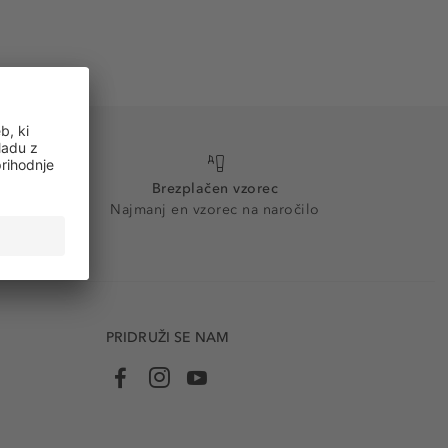
Brezplačen vzorec
Najmanj en vzorec na naročilo
PRIDRUŽI SE NAM