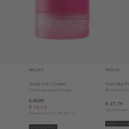
MULAC
MULAC
Trinity 3 In 1 Cream
First Take P
Krema za nego obraza
Primer za lič
€ 32,89
€ 27,79
€ 19,73
Osnovna cen
Osnovna cena
€ 394,60 / 1 l
EKSKLUZIV
EKSKLUZIVNO