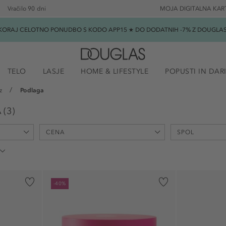
Vračilo 90 dni
MOJA DIGITALNA KAR
SKORAJ CELOTNO PONUDBO S KODO APP15 ★ DO DODATNIH -7% Z DOUGLAS B
TELO
LASJE
HOME & LIFESTYLE
POPUSTI IN DAR
z
Podlaga
A
(
3
)
CENA
SPOL
min
max
-
€
€
uniseks (2)
-40%
ženski (1)