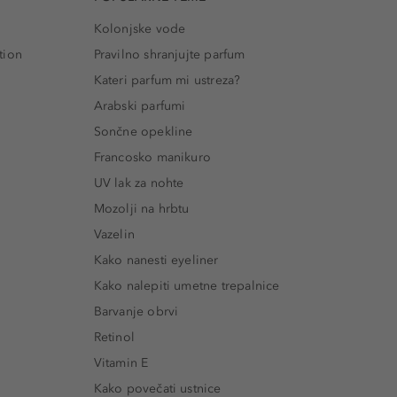
Kolonjske vode
tion
Pravilno shranjujte parfum
Kateri parfum mi ustreza?
Arabski parfumi
Sončne opekline
Francosko manikuro
UV lak za nohte
Mozolji na hrbtu
Vazelin
Kako nanesti eyeliner
Kako nalepiti umetne trepalnice
Barvanje obrvi
Retinol
Vitamin E
Kako povečati ustnice