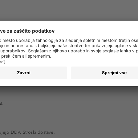
Brezplačna dostava
od 49,00 €
VA
ujejo DDV. Stroški dostave.