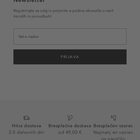
Newsletter
Registrirajte se zdaj in prejmite e-poštna obvestila o vseh
trendih in ponudbah!
PRIJAVA
Hitra dostava
Brezplačna dostava
Brezplačen vzorec
2-5 delovnih dni
od 49,00 €
Najmanj en vzorec
na naročilo