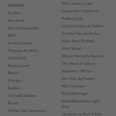
MAC tekoči puder
NISHANE
Calvin Klein Euphoria
Dr.Jart+
Prada Candy
Tom Ford
Insolence Eau de Parfum
Yves Saint Laurent
Scandal Eau de Parfum
MAC
Hugo Boss Bottled
Ariana Grande
After Shave
Florence by Mills
Maison Margiela Replica
CAUDALIE
The Ritual of Sakura
Ralph Lauren
Rabanne 1 Million
Elemis
Noir Eau de Parfum
Filorga
Mon Guerlain
Redken
MUGLER Angel
Dolce&Gabbana
Dolce&Gabbana Light
Rituals
Blue
Jeffree Star Cosmetics
Lancôme La Nuit Trésor