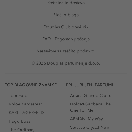
Poštnina in dostava
Plačilo blaga
Douglas Club pravilnik
FAQ - Pogosta vprašanja
Nastavitve za zaščito podatkov
© 2026 Douglas parfumerije d.o.o.
TOP BLAGOVNE ZNAMKE
PRILJUBLJENI PARFUMI
Tom Ford
Ariana Grande Cloud
Khloé Kardashian
Dolce&Gabbana The
One For Men
KARL LAGERFELD
ARMANI My Way
Hugo Boss
Versace Crystal Noir
The Ordinary