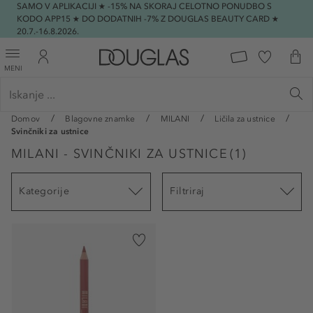
SAMO V APLIKACIJI ★ -15% NA SKORAJ CELOTNO PONUDBO S
KODO APP15 ★ DO DODATNIH -7% Z DOUGLAS BEAUTY CARD ★
20.7.-16.8.2026.
MENI
Domov
Blagovne znamke
MILANI
Ličila za ustnice
Svinčniki za ustnice
MILANI - SVINČNIKI ZA USTNICE
(
1
)
Kategorije
Filtriraj