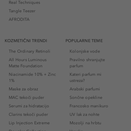
Real Techniques
Tangle Teezer
AFRODITA
KOZMETIČNI TRENDI
POPULARNE TEME
The Ordinary Retinoli
Kolonjske vode
All Hours Luminous
Pravilno shranjujte
Matte Foundation
parfum
Niacinamide 10% + Zinc
Kateri parfum mi
1%
ustreza?
Maske za obraz
Arabski parfumi
MAC tekoči puder
Sončne opekline
Serumi za hidratacijo
Francosko manikuro
Clarins tekoči puder
UV lak za nohte
Lip Injection Extreme
Mozolji na hrbtu