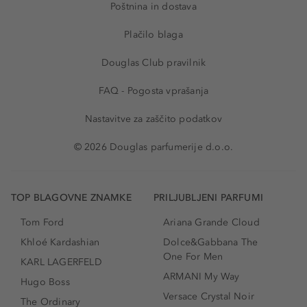
Poštnina in dostava
Plačilo blaga
Douglas Club pravilnik
FAQ - Pogosta vprašanja
Nastavitve za zaščito podatkov
© 2026 Douglas parfumerije d.o.o.
TOP BLAGOVNE ZNAMKE
PRILJUBLJENI PARFUMI
Tom Ford
Ariana Grande Cloud
Khloé Kardashian
Dolce&Gabbana The
One For Men
KARL LAGERFELD
ARMANI My Way
Hugo Boss
Versace Crystal Noir
The Ordinary