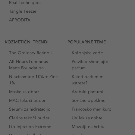
Real Techniques
Tangle Teezer
AFRODITA
KOZMETIČNI TRENDI
POPULARNE TEME
The Ordinary Retinoli
Kolonjske vode
All Hours Luminous
Pravilno shranjujte
Matte Foundation
parfum
Niacinamide 10% + Zinc
Kateri parfum mi
1%
ustreza?
Maske za obraz
Arabski parfumi
MAC tekoči puder
Sončne opekline
Serumi za hidratacijo
Francosko manikuro
Clarins tekoči puder
UV lak za nohte
Lip Injection Extreme
Mozolji na hrbtu