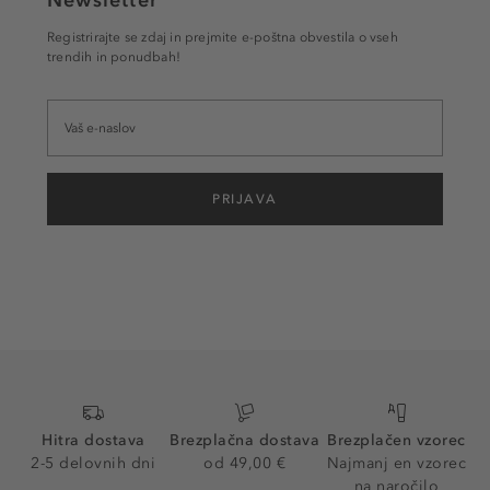
Newsletter
Registrirajte se zdaj in prejmite e-poštna obvestila o vseh
trendih in ponudbah!
PRIJAVA
Hitra dostava
Brezplačna dostava
Brezplačen vzorec
2-5 delovnih dni
od 49,00 €
Najmanj en vzorec
na naročilo