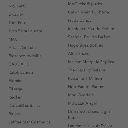
MAC tekoči puder
NISHANE
Calvin Klein Euphoria
Dr.Jart+
Prada Candy
Tom Ford
Insolence Eau de Parfum
Yves Saint Laurent
Scandal Eau de Parfum
MAC
Hugo Boss Bottled
Ariana Grande
After Shave
Florence by Mills
Maison Margiela Replica
CAUDALIE
The Ritual of Sakura
Ralph Lauren
Rabanne 1 Million
Elemis
Noir Eau de Parfum
Filorga
Mon Guerlain
Redken
MUGLER Angel
Dolce&Gabbana
Dolce&Gabbana Light
Rituals
Blue
Jeffree Star Cosmetics
Lancôme La Nuit Trésor