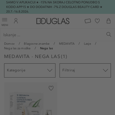
SAMO V APLIKACIJI ★ -15% NA SKORAJ CELOTNO PONUDBO S
KODO APP15 ★ DO DODATNIH -7% Z DOUGLAS BEAUTY CARD ★
20.7.-16.8.2026.
MENI
Domov
Blagovne znamke
MEDAVITA
Lasje
Nega las za moške
Nega las
MEDAVITA - NEGA LAS
(
1
)
Kategorije
Filtriraj