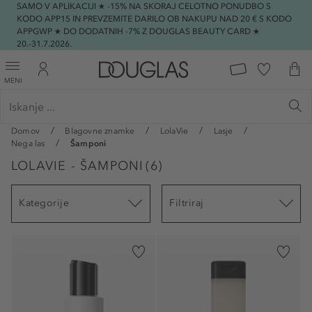
SAMO V APLIKACIJI ★ -15% NA SKORAJ CELOTNO PONUDBO S
KODO APP15 IN PREVZEMITE DARILO OB NAKUPU NAD 20 € S KODO
APPGWP ★ DO DODATNIH -7% Z DOUGLAS BEAUTY CARD ★
20.-31.7.2026.
MENI
Domov
Blagovne znamke
LolaVie
Lasje
Nega las
Šamponi
LOLAVIE - ŠAMPONI
(
6
)
Kategorije
Filtriraj