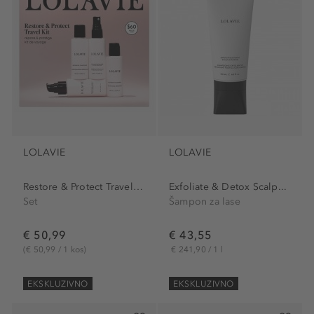
LOLAVIE
LOLAVIE
Restore & Protect Travel Kit
Exfoliate & Detox Scalp...
Set
Šampon za lase
€ 50,99
€ 43,55
(€ 50,99 / 1 kos)
€ 241,90 / 1 l
EKSKLUZIVNO
EKSKLUZIVNO