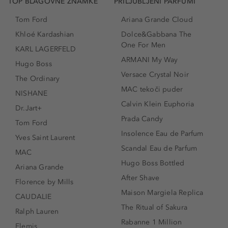
TOP BLAGOVNE ZNAMKE
PRILJUBLJENI PARFUMI
Tom Ford
Ariana Grande Cloud
Khloé Kardashian
Dolce&Gabbana The
One For Men
KARL LAGERFELD
ARMANI My Way
Hugo Boss
Versace Crystal Noir
The Ordinary
MAC tekoči puder
NISHANE
Calvin Klein Euphoria
Dr.Jart+
Prada Candy
Tom Ford
Insolence Eau de Parfum
Yves Saint Laurent
Scandal Eau de Parfum
MAC
Hugo Boss Bottled
Ariana Grande
After Shave
Florence by Mills
Maison Margiela Replica
CAUDALIE
The Ritual of Sakura
Ralph Lauren
Rabanne 1 Million
Elemis