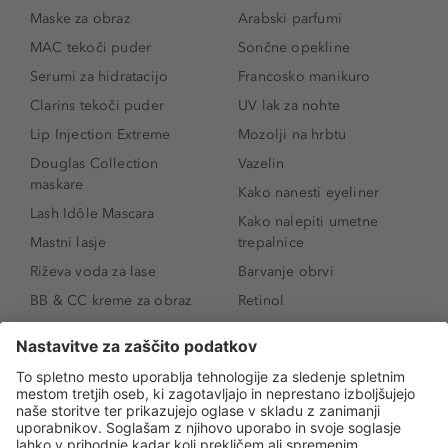
Maske za obraz
Arabski parfumi
MAC tekoči puder
Sončne opekline
Serumi za hidratacijo
Francosko manikuro
Clarins tekoči puder
UV lak za nohte
Lip Injection Extreme
Mozolji na hrbtu
Douglas Collection
Vazelin
maskare
Kako nanesti eyeliner
Lash Idôle Mascara
Kako nalepiti umetne
Mastni lasje
trepalnice
Riževa voda za lase
Barvanje obrvi
BB & CC kreme za obraz
Retinol
Age Defense BB Cream
Vitamin E
SPF 30
Kako povečati ustnice
Senčila za oči
Niacinamid
Tekoči puder
Rozacea
Ličenje povešenih vek
Salicilna kislina