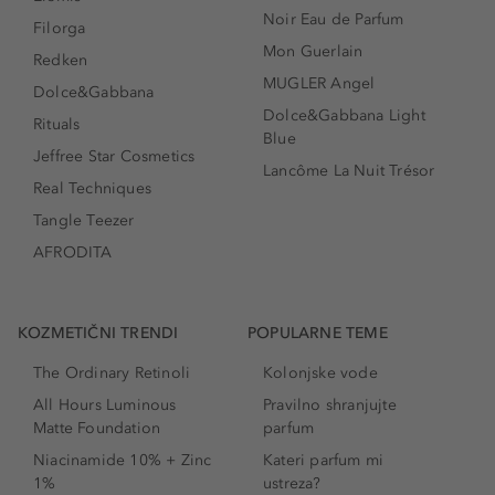
Noir Eau de Parfum
Filorga
Mon Guerlain
Redken
MUGLER Angel
Dolce&Gabbana
Dolce&Gabbana Light
Rituals
Blue
Jeffree Star Cosmetics
Lancôme La Nuit Trésor
Real Techniques
Tangle Teezer
AFRODITA
KOZMETIČNI TRENDI
POPULARNE TEME
The Ordinary Retinoli
Kolonjske vode
All Hours Luminous
Pravilno shranjujte
Matte Foundation
parfum
Niacinamide 10% + Zinc
Kateri parfum mi
1%
ustreza?