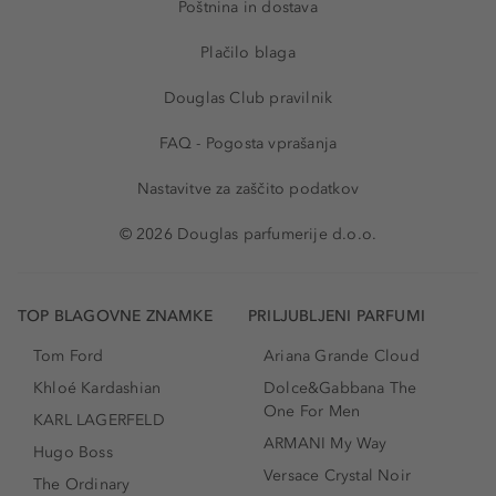
Poštnina in dostava
Plačilo blaga
Douglas Club pravilnik
FAQ - Pogosta vprašanja
Nastavitve za zaščito podatkov
© 2026 Douglas parfumerije d.o.o.
TOP BLAGOVNE ZNAMKE
PRILJUBLJENI PARFUMI
Tom Ford
Ariana Grande Cloud
Khloé Kardashian
Dolce&Gabbana The
One For Men
KARL LAGERFELD
ARMANI My Way
Hugo Boss
Versace Crystal Noir
The Ordinary