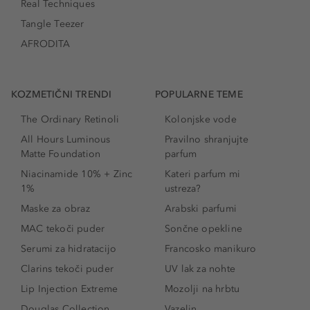
Real Techniques
Tangle Teezer
AFRODITA
KOZMETIČNI TRENDI
POPULARNE TEME
The Ordinary Retinoli
Kolonjske vode
All Hours Luminous
Pravilno shranjujte
Matte Foundation
parfum
Niacinamide 10% + Zinc
Kateri parfum mi
1%
ustreza?
Maske za obraz
Arabski parfumi
MAC tekoči puder
Sončne opekline
Serumi za hidratacijo
Francosko manikuro
Clarins tekoči puder
UV lak za nohte
Lip Injection Extreme
Mozolji na hrbtu
Douglas Collection
Vazelin