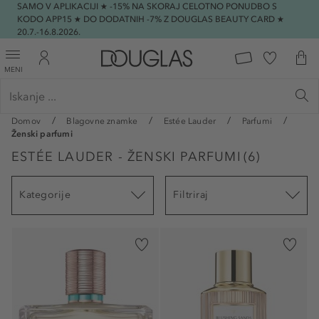
SAMO V APLIKACIJI ★ -15% NA SKORAJ CELOTNO PONUDBO S
KODO APP15 ★ DO DODATNIH -7% Z DOUGLAS BEAUTY CARD ★
20.7.-16.8.2026.
MENI
Domov
Blagovne znamke
Estée Lauder
Parfumi
Ženski parfumi
ESTÉE LAUDER - ŽENSKI PARFUMI
(
6
)
Kategorije
Filtriraj