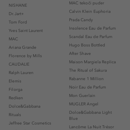
MAC tekoči puder
NISHANE
Calvin Klein Euphoria
Dr.Jart+
Prada Candy
Tom Ford
Insolence Eau de Parfum
Yves Saint Laurent
Scandal Eau de Parfum
MAC
Hugo Boss Bottled
Ariana Grande
After Shave
Florence by Mills
Maison Margiela Replica
CAUDALIE
The Ritual of Sakura
Ralph Lauren
Rabanne 1 Million
Elemis
Noir Eau de Parfum
Filorga
Mon Guerlain
Redken
MUGLER Angel
Dolce&Gabbana
Dolce&Gabbana Light
Rituals
Blue
Jeffree Star Cosmetics
Lancôme La Nuit Trésor