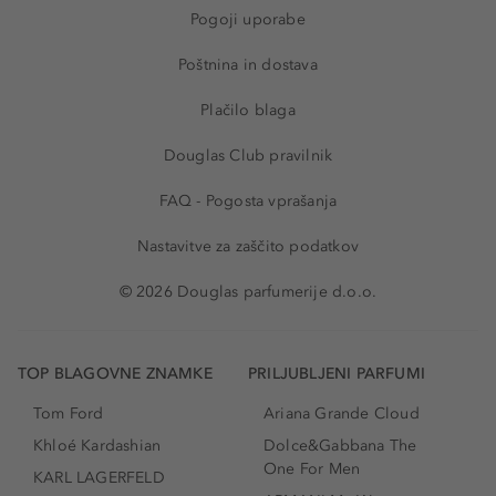
Pogoji uporabe
Poštnina in dostava
Plačilo blaga
Douglas Club pravilnik
FAQ - Pogosta vprašanja
Nastavitve za zaščito podatkov
© 2026 Douglas parfumerije d.o.o.
TOP BLAGOVNE ZNAMKE
PRILJUBLJENI PARFUMI
Tom Ford
Ariana Grande Cloud
Khloé Kardashian
Dolce&Gabbana The
One For Men
KARL LAGERFELD