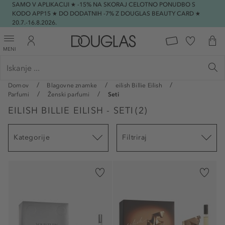
SAMO V APLIKACIJI ★ -15% NA SKORAJ CELOTNO PONUDBO S
KODO APP15 ★ DO DODATNIH -7% Z DOUGLAS BEAUTY CARD ★
20.7.-16.8.2026.
MENI
Domov
Blagovne znamke
eilish Billie Eilish
Parfumi
Ženski parfumi
Seti
EILISH BILLIE EILISH - SETI
(
2
)
Kategorije
Filtriraj