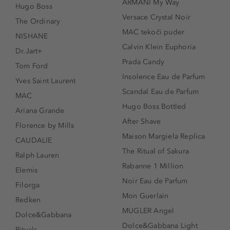
ARMANI My Way
Hugo Boss
Versace Crystal Noir
The Ordinary
MAC tekoči puder
NISHANE
Calvin Klein Euphoria
Dr.Jart+
Prada Candy
Tom Ford
Insolence Eau de Parfum
Yves Saint Laurent
Scandal Eau de Parfum
MAC
Hugo Boss Bottled
Ariana Grande
After Shave
Florence by Mills
Maison Margiela Replica
CAUDALIE
The Ritual of Sakura
Ralph Lauren
Rabanne 1 Million
Elemis
Noir Eau de Parfum
Filorga
Mon Guerlain
Redken
MUGLER Angel
Dolce&Gabbana
Dolce&Gabbana Light
Rituals