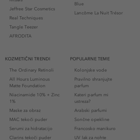
Blue
Jeffree Star Cosmetics
Lancôme La Nuit Trésor
Real Techniques
Tangle Teezer
AFRODITA
KOZMETIČNI TRENDI
POPULARNE TEME
The Ordinary Retinoli
Kolonjske vode
All Hours Luminous
Pravilno shranjujte
Matte Foundation
parfum
Niacinamide 10% + Zinc
Kateri parfum mi
1%
ustreza?
Maske za obraz
Arabski parfumi
MAC tekoči puder
Sončne opekline
Serumi za hidratacijo
Francosko manikuro
Clarins tekoči puder
UV lak za nohte