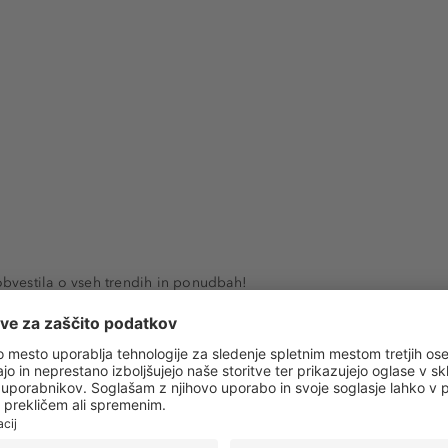
 obvestila o vseh trendih in ponudbah!
PRIJAVA