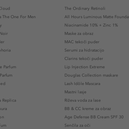
Cloud
The Ordinary Retinoli
 The One For Men
All Hours Luminous Matte Founda
y
Niacinamide 10% + Zinc 1%
 Noir
Maske za obraz
der
MAC tekoči puder
phoria
Serumi za hidratacijo
Clarins tekoči puder
e Parfum
Lip Injection Extreme
 Parfum
Douglas Collection maskare
led
Lash Idôle Mascara
Mastni lasje
 Replica
Riževa voda za lase
kura
BB & CC kreme za obraz
on
Age Defense BB Cream SPF 30
rfum
Senčila za oči