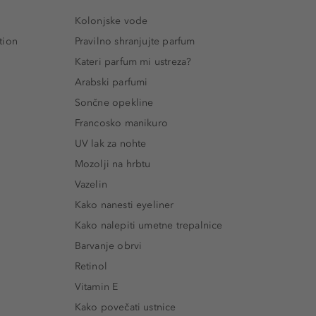
Kolonjske vode
tion
Pravilno shranjujte parfum
Kateri parfum mi ustreza?
Arabski parfumi
Sončne opekline
Francosko manikuro
UV lak za nohte
Mozolji na hrbtu
Vazelin
Kako nanesti eyeliner
Kako nalepiti umetne trepalnice
Barvanje obrvi
Retinol
Vitamin E
Kako povečati ustnice