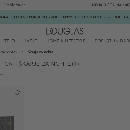
Vračilo 90 dni
MOJA DIGITALNA KAR
SKORAJ CELOTNO PONUDBO S KODO APP15 ★ DO DODATNIH -7% Z DOUGLAS B
TELO
LASJE
HOME & LIFESTYLE
POPUSTI IN DAR
ga nohtov
Škarje za nohte
ION - ŠKARJE ZA NOHTE
(
1
)