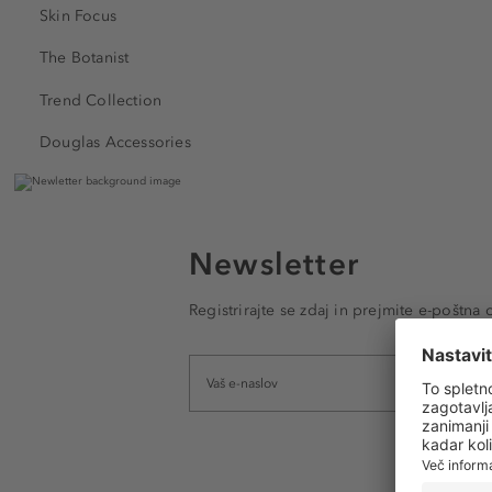
Skin Focus
The Botanist
Trend Collection
Douglas Accessories
Newsletter
Registrirajte se zdaj in prejmite e-poštna