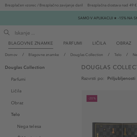
Brezplačen vzorec / Brezplačno zavijanje daril
Brezplačna dostava nad 49 €
SAMO V APLIKACIJI ★ -15% NA 
BLAGOVNE ZNAMKE
PARFUMI
LIČILA
OBRAZ
Domov
Blagovne znamke
Douglas Collection
Telo
Ne
DOUGLAS COLLECT
Douglas Collection
Razvrsti po
Parfumi
Ličila
-20%
Obraz
Telo
Nega telesa