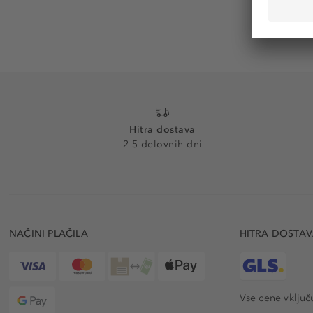
Hitra dostava
2-5 delovnih dni
NAČINI PLAČILA
HITRA DOSTA
Vse cene vključ