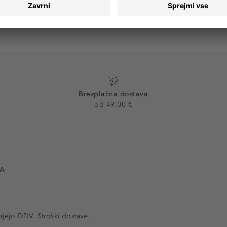
Brezplačna dostava
od 49,00 €
VA
ujejo DDV. Stroški dostave.