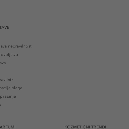
TAVE
java nepravilnosti
dovoljstvu
tava
avilnik
macija blaga
prašanja
u
PARFUMI
KOZMETIČNI TRENDI