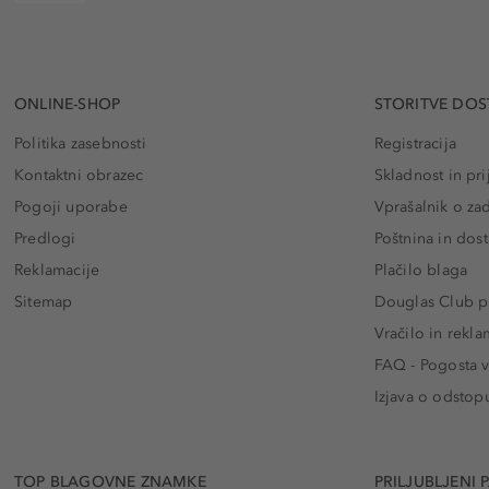
ONLINE-SHOP
STORITVE DOS
Politika zasebnosti
Registracija
Kontaktni obrazec
Skladnost in pri
Pogoji uporabe
Vprašalnik o za
Predlogi
Poštnina in dos
Reklamacije
Plačilo blaga
Sitemap
Douglas Club pr
Vračilo in rekla
FAQ - Pogosta v
Izjava o odstop
TOP BLAGOVNE ZNAMKE
PRILJUBLJENI 