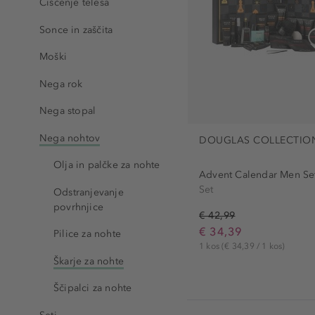
Čiščenje telesa
Sonce in zaščita
Moški
Nega rok
Nega stopal
Nega nohtov
DOUGLAS COLLECTIO
Olja in palčke za nohte
Advent Calendar Men Se
Set
Odstranjevanje
povrhnjice
€ 42,99
€ 34,39
Pilice za nohte
1 kos
(€ 34,39 / 1 kos)
Škarje za nohte
Ščipalci za nohte