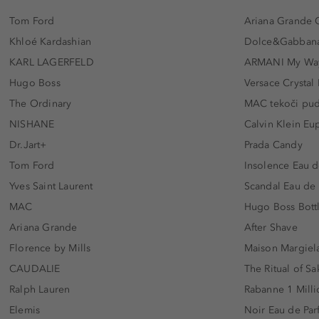
Tom Ford
Ariana Grande 
Khloé Kardashian
Dolce&Gabbana
KARL LAGERFELD
ARMANI My Wa
Hugo Boss
Versace Crystal
The Ordinary
MAC tekoči pu
NISHANE
Calvin Klein Eu
Dr.Jart+
Prada Candy
Tom Ford
Insolence Eau d
Yves Saint Laurent
Scandal Eau de
MAC
Hugo Boss Bott
Ariana Grande
After Shave
Florence by Mills
Maison Margiela
CAUDALIE
The Ritual of Sa
Ralph Lauren
Rabanne 1 Milli
Elemis
Noir Eau de Pa