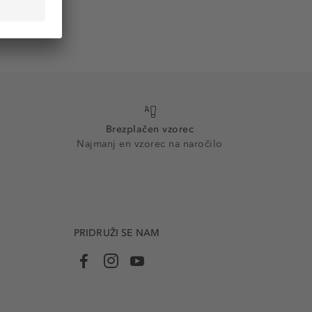
Brezplačen vzorec
Najmanj en vzorec na naročilo
PRIDRUŽI SE NAM