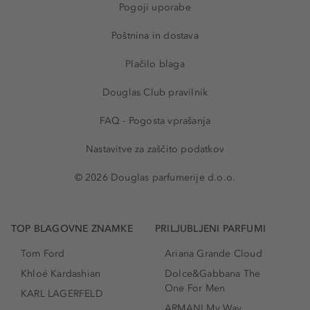
Pogoji uporabe
Poštnina in dostava
Plačilo blaga
Douglas Club pravilnik
FAQ - Pogosta vprašanja
Nastavitve za zaščito podatkov
© 2026 Douglas parfumerije d.o.o.
TOP BLAGOVNE ZNAMKE
PRILJUBLJENI PARFUMI
Tom Ford
Ariana Grande Cloud
Khloé Kardashian
Dolce&Gabbana The
One For Men
KARL LAGERFELD
ARMANI My Way