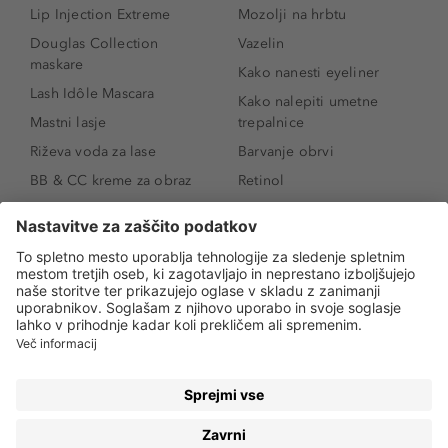
Lip Injection Extreme
Mozolji na hrbtu
Douglas Collection
Vazelin
maskare
Kako nanesti eyeliner
Lash Idôle Mascara
Kako nalepiti umetne
Mastni lasje
trepalnice
Riževa voda za lase
Barvanje obrvi
BB & CC kreme za obraz
Retinol
Age Defense BB Cream
Vitamin E
SPF 30
Kako povečati ustnice
Senčila za oči
Niacinamid
Tekoči puder
Rozacea
Ličenje povešenih vek
Salicilna kislina
Kako povečati oči
Rozacea
Kako določiti odtenek
Salicilna kislina
pudra
Kako skriti temne
kolobarje