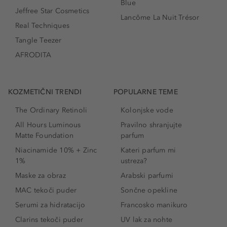
Blue
Jeffree Star Cosmetics
Lancôme La Nuit Trésor
Real Techniques
Tangle Teezer
AFRODITA
KOZMETIČNI TRENDI
POPULARNE TEME
The Ordinary Retinoli
Kolonjske vode
All Hours Luminous
Pravilno shranjujte
Matte Foundation
parfum
Niacinamide 10% + Zinc
Kateri parfum mi
1%
ustreza?
Maske za obraz
Arabski parfumi
MAC tekoči puder
Sončne opekline
Serumi za hidratacijo
Francosko manikuro
Clarins tekoči puder
UV lak za nohte