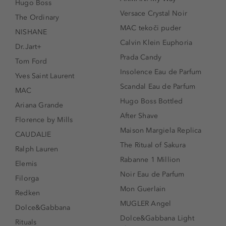
Hugo Boss
Versace Crystal Noir
The Ordinary
MAC tekoči puder
NISHANE
Calvin Klein Euphoria
Dr.Jart+
Prada Candy
Tom Ford
Insolence Eau de Parfum
Yves Saint Laurent
Scandal Eau de Parfum
MAC
Hugo Boss Bottled
Ariana Grande
After Shave
Florence by Mills
Maison Margiela Replica
CAUDALIE
The Ritual of Sakura
Ralph Lauren
Rabanne 1 Million
Elemis
Noir Eau de Parfum
Filorga
Mon Guerlain
Redken
MUGLER Angel
Dolce&Gabbana
Dolce&Gabbana Light
Rituals