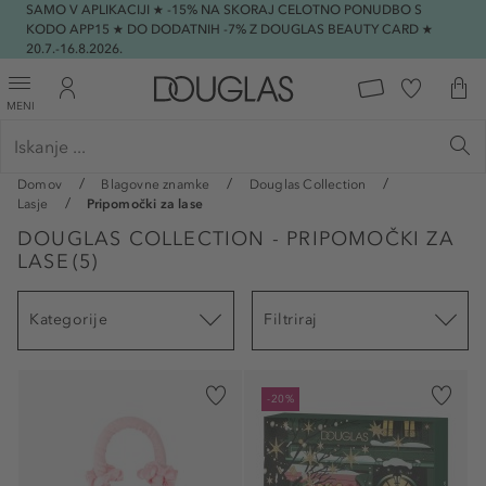
SAMO V APLIKACIJI ★ -15% NA SKORAJ CELOTNO PONUDBO S
KODO APP15 ★ DO DODATNIH -7% Z DOUGLAS BEAUTY CARD ★
20.7.-16.8.2026.
MENI
Domov
Blagovne znamke
Douglas Collection
Lasje
Pripomočki za lase
DOUGLAS COLLECTION - PRIPOMOČKI ZA
LASE
(
5
)
Kategorije
Filtriraj
-20%