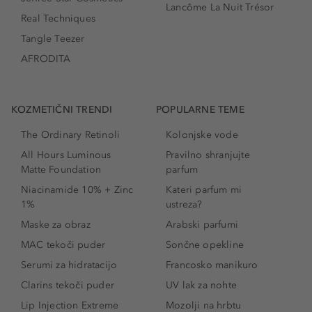
Lancôme La Nuit Trésor
Real Techniques
Tangle Teezer
AFRODITA
KOZMETIČNI TRENDI
POPULARNE TEME
The Ordinary Retinoli
Kolonjske vode
All Hours Luminous
Pravilno shranjujte
Matte Foundation
parfum
Niacinamide 10% + Zinc
Kateri parfum mi
1%
ustreza?
Maske za obraz
Arabski parfumi
MAC tekoči puder
Sončne opekline
Serumi za hidratacijo
Francosko manikuro
Clarins tekoči puder
UV lak za nohte
Lip Injection Extreme
Mozolji na hrbtu