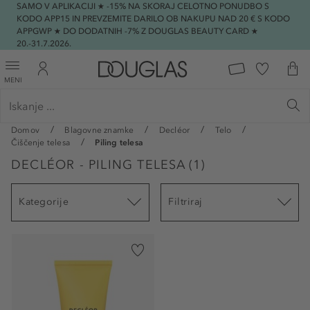
SAMO V APLIKACIJI ★ -15% NA SKORAJ CELOTNO PONUDBO S
KODO APP15 IN PREVZEMITE DARILO OB NAKUPU NAD 20 € S KODO
APPGWP ★ DO DODATNIH -7% Z DOUGLAS BEAUTY CARD ★
20.-31.7.2026.
MENI
Domov
Blagovne znamke
Decléor
Telo
Čiščenje telesa
Piling telesa
DECLÉOR - PILING TELESA
(
1
)
Kategorije
Filtriraj