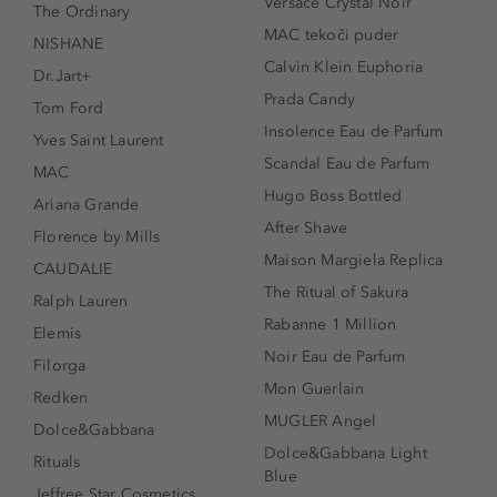
Versace Crystal Noir
The Ordinary
MAC tekoči puder
NISHANE
Calvin Klein Euphoria
Dr.Jart+
Prada Candy
Tom Ford
Insolence Eau de Parfum
Yves Saint Laurent
Scandal Eau de Parfum
MAC
Hugo Boss Bottled
Ariana Grande
After Shave
Florence by Mills
Maison Margiela Replica
CAUDALIE
The Ritual of Sakura
Ralph Lauren
Rabanne 1 Million
Elemis
Noir Eau de Parfum
Filorga
Mon Guerlain
Redken
MUGLER Angel
Dolce&Gabbana
Dolce&Gabbana Light
Rituals
Blue
Jeffree Star Cosmetics