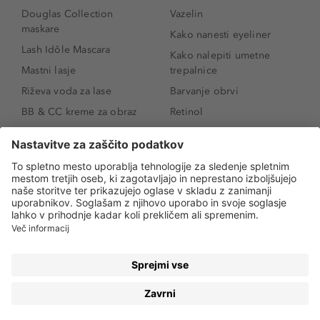
Douglas Collection
Vazelin
maskare
Kako nanesti eyeliner
Lash Idôle Mascara
Kako nalepiti umetne
Mastni lasje
trepalnice
Riževa voda za lase
Barvanje obrvi
BB & CC kreme za obraz
Retinol
Age Defense BB Cream
Vitamin E
SPF 30
Kako povečati ustnice
Senčila za oči
Niacinamid
Tekoči puder
Rozacea
Ličenje povešenih vek
Salicilna kislina
Kako povečati oči
Rozacea
Kako določiti odtenek
Salicilna kislina
pudra
Kako skriti temne
kolobarje