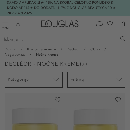
SAMO V APLIKACIJI ★ -15% NA SKORAJ CELOTNO PONUDBO S
KODO APP15 ★ DO DODATNIH -7% Z DOUGLAS BEAUTY CARD ★
20.7.-16.8.2026.
MENI
Domov
Blagovne znamke
Decléor
Obraz
Nega obraza
Nočne kreme
DECLÉOR - NOČNE KREME
(
7
)
Kategorije
Filtriraj