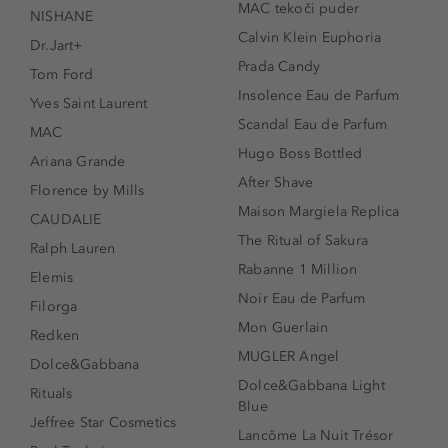
MAC tekoči puder
NISHANE
Calvin Klein Euphoria
Dr.Jart+
Prada Candy
Tom Ford
Insolence Eau de Parfum
Yves Saint Laurent
Scandal Eau de Parfum
MAC
Hugo Boss Bottled
Ariana Grande
After Shave
Florence by Mills
Maison Margiela Replica
CAUDALIE
The Ritual of Sakura
Ralph Lauren
Rabanne 1 Million
Elemis
Noir Eau de Parfum
Filorga
Mon Guerlain
Redken
MUGLER Angel
Dolce&Gabbana
Dolce&Gabbana Light
Rituals
Blue
Jeffree Star Cosmetics
Lancôme La Nuit Trésor