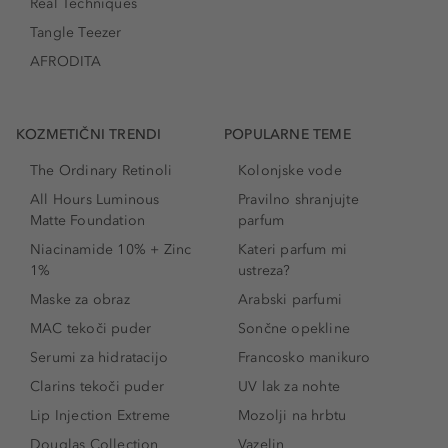
Real Techniques
Tangle Teezer
AFRODITA
KOZMETIČNI TRENDI
POPULARNE TEME
The Ordinary Retinoli
Kolonjske vode
All Hours Luminous
Pravilno shranjujte
Matte Foundation
parfum
Niacinamide 10% + Zinc
Kateri parfum mi
1%
ustreza?
Maske za obraz
Arabski parfumi
MAC tekoči puder
Sončne opekline
Serumi za hidratacijo
Francosko manikuro
Clarins tekoči puder
UV lak za nohte
Lip Injection Extreme
Mozolji na hrbtu
Douglas Collection
Vazelin