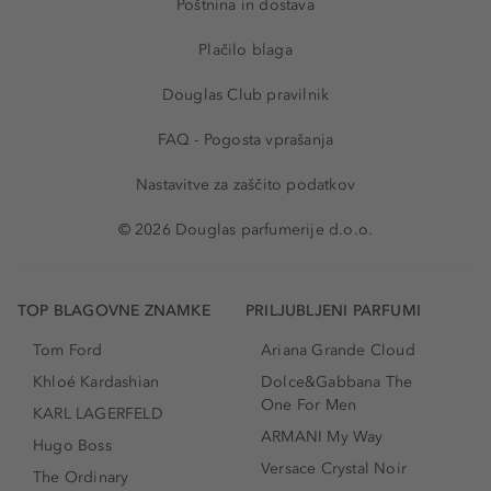
Poštnina in dostava
Plačilo blaga
Douglas Club pravilnik
FAQ - Pogosta vprašanja
Nastavitve za zaščito podatkov
© 2026 Douglas parfumerije d.o.o.
TOP BLAGOVNE ZNAMKE
PRILJUBLJENI PARFUMI
Tom Ford
Ariana Grande Cloud
Khloé Kardashian
Dolce&Gabbana The
One For Men
KARL LAGERFELD
ARMANI My Way
Hugo Boss
Versace Crystal Noir
The Ordinary