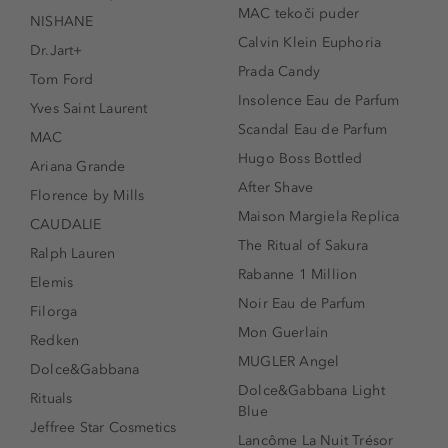
MAC tekoči puder
NISHANE
Calvin Klein Euphoria
Dr.Jart+
Prada Candy
Tom Ford
Insolence Eau de Parfum
Yves Saint Laurent
Scandal Eau de Parfum
MAC
Hugo Boss Bottled
Ariana Grande
After Shave
Florence by Mills
Maison Margiela Replica
CAUDALIE
The Ritual of Sakura
Ralph Lauren
Rabanne 1 Million
Elemis
Noir Eau de Parfum
Filorga
Mon Guerlain
Redken
MUGLER Angel
Dolce&Gabbana
Dolce&Gabbana Light
Rituals
Blue
Jeffree Star Cosmetics
Lancôme La Nuit Trésor