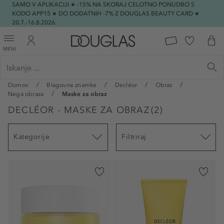
SAMO V APLIKACIJI ★ -15% NA SKORAJ CELOTNO PONUDBO S
KODO APP15 ★ DO DODATNIH -7% Z DOUGLAS BEAUTY CARD ★
20.7.-16.8.2026.
MENI
Domov
Blagovne znamke
Decléor
Obraz
Nega obraza
Maske za obraz
DECLÉOR - MASKE ZA OBRAZ
(
2
)
Kategorije
Filtriraj