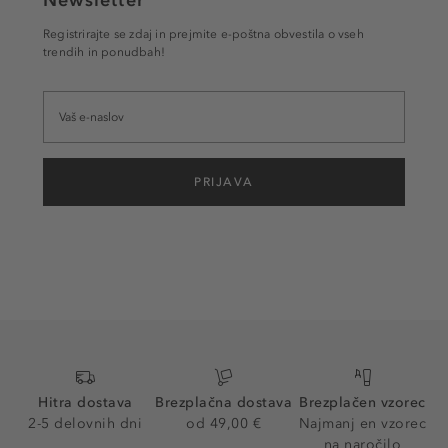
Newsletter
Registrirajte se zdaj in prejmite e-poštna obvestila o vseh
trendih in ponudbah!
PRIJAVA
Hitra dostava
Brezplačna dostava
Brezplačen vzorec
2-5 delovnih dni
od 49,00 €
Najmanj en vzorec
na naročilo