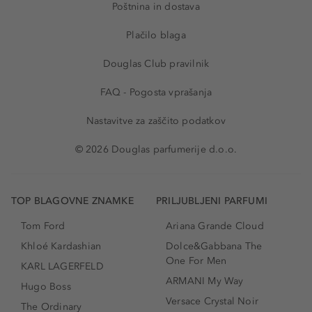
Poštnina in dostava
Plačilo blaga
Douglas Club pravilnik
FAQ - Pogosta vprašanja
Nastavitve za zaščito podatkov
© 2026 Douglas parfumerije d.o.o.
TOP BLAGOVNE ZNAMKE
PRILJUBLJENI PARFUMI
Tom Ford
Ariana Grande Cloud
Khloé Kardashian
Dolce&Gabbana The
One For Men
KARL LAGERFELD
ARMANI My Way
Hugo Boss
Versace Crystal Noir
The Ordinary