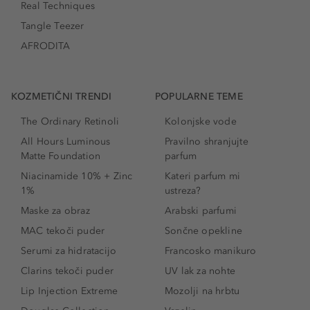
Real Techniques
Tangle Teezer
AFRODITA
KOZMETIČNI TRENDI
POPULARNE TEME
The Ordinary Retinoli
Kolonjske vode
All Hours Luminous
Pravilno shranjujte
Matte Foundation
parfum
Niacinamide 10% + Zinc
Kateri parfum mi
1%
ustreza?
Maske za obraz
Arabski parfumi
MAC tekoči puder
Sončne opekline
Serumi za hidratacijo
Francosko manikuro
Clarins tekoči puder
UV lak za nohte
Lip Injection Extreme
Mozolji na hrbtu