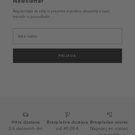
Newsletter
Registrirajte se zdaj in prejmite e-poštna obvestila o vseh
trendih in ponudbah!
PRIJAVA
Hitra dostava
Brezplačna dostava
Brezplačen vzorec
2-5 delovnih dni
od 49,00 €
Najmanj en vzorec
na naročilo