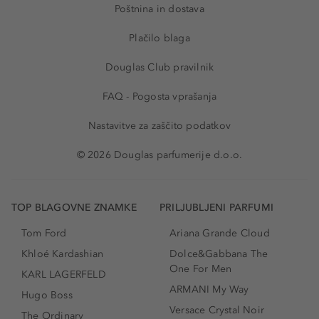
Poštnina in dostava
Plačilo blaga
Douglas Club pravilnik
FAQ - Pogosta vprašanja
Nastavitve za zaščito podatkov
© 2026 Douglas parfumerije d.o.o.
TOP BLAGOVNE ZNAMKE
PRILJUBLJENI PARFUMI
Tom Ford
Ariana Grande Cloud
Khloé Kardashian
Dolce&Gabbana The
One For Men
KARL LAGERFELD
ARMANI My Way
Hugo Boss
Versace Crystal Noir
The Ordinary