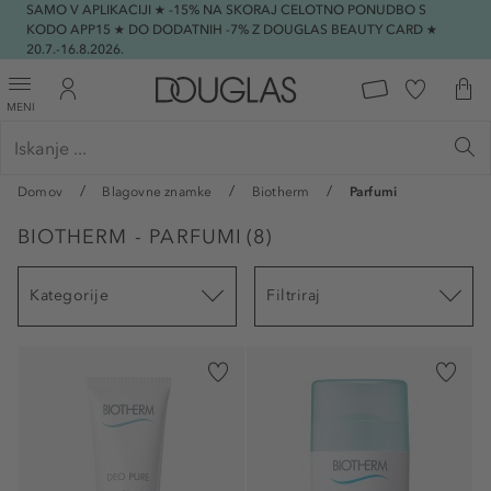
SAMO V APLIKACIJI ★ -15% NA SKORAJ CELOTNO PONUDBO S
KODO APP15 ★ DO DODATNIH -7% Z DOUGLAS BEAUTY CARD ★
20.7.-16.8.2026.
MENI
Domov
Blagovne znamke
Biotherm
Parfumi
BIOTHERM - PARFUMI
(
8
)
Kategorije
Filtriraj