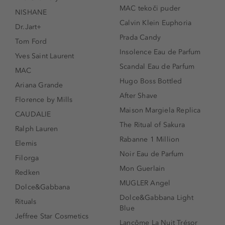
MAC tekoči puder
NISHANE
Calvin Klein Euphoria
Dr.Jart+
Prada Candy
Tom Ford
Insolence Eau de Parfum
Yves Saint Laurent
Scandal Eau de Parfum
MAC
Hugo Boss Bottled
Ariana Grande
After Shave
Florence by Mills
Maison Margiela Replica
CAUDALIE
The Ritual of Sakura
Ralph Lauren
Rabanne 1 Million
Elemis
Noir Eau de Parfum
Filorga
Mon Guerlain
Redken
MUGLER Angel
Dolce&Gabbana
Dolce&Gabbana Light
Rituals
Blue
Jeffree Star Cosmetics
Lancôme La Nuit Trésor