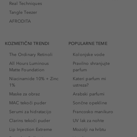
Real Techniques
Tangle Teezer
AFRODITA
KOZMETIČNI TRENDI
POPULARNE TEME
The Ordinary Retinoli
Kolonjske vode
All Hours Luminous
Pravilno shranjujte
Matte Foundation
parfum
Niacinamide 10% + Zinc
Kateri parfum mi
1%
ustreza?
Maske za obraz
Arabski parfumi
MAC tekoči puder
Sončne opekline
Serumi za hidratacijo
Francosko manikuro
Clarins tekoči puder
UV lak za nohte
Lip Injection Extreme
Mozolji na hrbtu