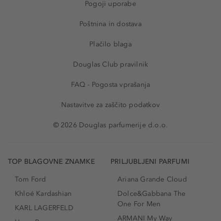
Pogoji uporabe
Poštnina in dostava
Plačilo blaga
Douglas Club pravilnik
FAQ - Pogosta vprašanja
Nastavitve za zaščito podatkov
© 2026 Douglas parfumerije d.o.o.
TOP BLAGOVNE ZNAMKE
PRILJUBLJENI PARFUMI
Tom Ford
Ariana Grande Cloud
Khloé Kardashian
Dolce&Gabbana The
One For Men
KARL LAGERFELD
ARMANI My Way