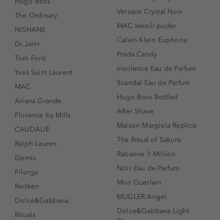
Hugo Boss
Versace Crystal Noir
The Ordinary
MAC tekoči puder
NISHANE
Calvin Klein Euphoria
Dr.Jart+
Prada Candy
Tom Ford
Insolence Eau de Parfum
Yves Saint Laurent
Scandal Eau de Parfum
MAC
Hugo Boss Bottled
Ariana Grande
After Shave
Florence by Mills
Maison Margiela Replica
CAUDALIE
The Ritual of Sakura
Ralph Lauren
Rabanne 1 Million
Elemis
Noir Eau de Parfum
Filorga
Mon Guerlain
Redken
MUGLER Angel
Dolce&Gabbana
Dolce&Gabbana Light
Rituals