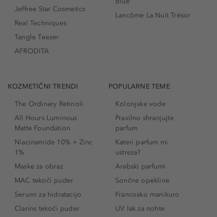
Blue
Jeffree Star Cosmetics
Lancôme La Nuit Trésor
Real Techniques
Tangle Teezer
AFRODITA
KOZMETIČNI TRENDI
POPULARNE TEME
The Ordinary Retinoli
Kolonjske vode
All Hours Luminous
Pravilno shranjujte
Matte Foundation
parfum
Niacinamide 10% + Zinc
Kateri parfum mi
1%
ustreza?
Maske za obraz
Arabski parfumi
MAC tekoči puder
Sončne opekline
Serumi za hidratacijo
Francosko manikuro
Clarins tekoči puder
UV lak za nohte