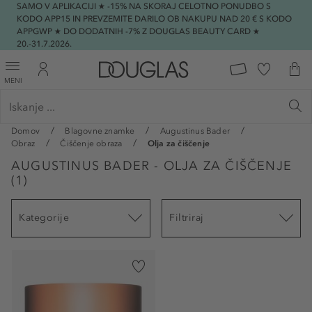
SAMO V APLIKACIJI ★ -15% NA SKORAJ CELOTNO PONUDBO S
KODO APP15 IN PREVZEMITE DARILO OB NAKUPU NAD 20 € S KODO
APPGWP ★ DO DODATNIH -7% Z DOUGLAS BEAUTY CARD ★
20.-31.7.2026.
MENI
Domov
Blagovne znamke
Augustinus Bader
Obraz
Čiščenje obraza
Olja za čiščenje
AUGUSTINUS BADER - OLJA ZA ČIŠČENJE
(
1
)
Kategorije
Filtriraj