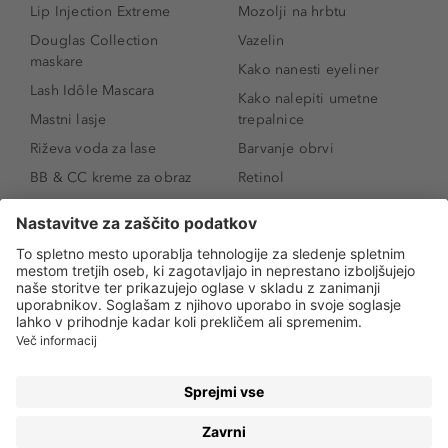
Lip Injection Extreme
Mozolji na hrbtu
Douglas Collection
Vazelin
maskare
Kako nanesti eyeliner
Lash Idôle Mascara
Kako nalepiti umetne
Mastni lasje
trepalnice
Riževa voda za lase
Barvanje obrvi
BB & CC kreme za obraz
Retinol
Age Defense BB Cream
Vitamin E
SPF 30
Kako povečati ustnice
Senčila za oči
Niacinamid
Tekoči puder
Rozacea
Ličenje povešenih vek
Salicilna kislina
Kako povečati oči
Rozacea
Kako določiti odtenek
Salicilna kislina
pudra
Kako skriti temne
kolobarje