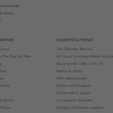
macija blaga
prašanja
u
PARFUMI
KOZMETIČNI TRENDI
Cloud
The Ordinary Retinoli
 The One For Men
All Hours Luminous Matte Founda
y
Niacinamide 10% + Zinc 1%
 Noir
Maske za obraz
der
MAC tekoči puder
phoria
Serumi za hidratacijo
Clarins tekoči puder
e Parfum
Lip Injection Extreme
 Parfum
Douglas Collection maskare