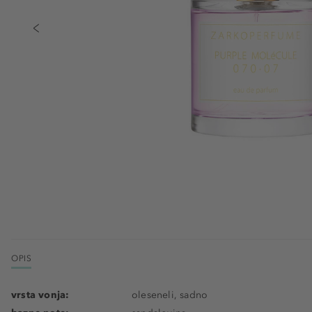
OPIS
vrsta vonja:
oleseneli, sadno