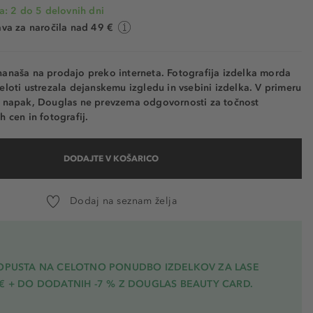
a: 2 do 5 delovnih dni
va za naročila nad 49 €
nanaša na prodajo preko interneta. Fotografija izdelka morda
eloti ustrezala dejanskemu izgledu in vsebini izdelka. V primeru
h napak, Douglas ne prevzema odgovornosti za točnost
h cen in fotografij.
DODAJTE V KOŠARICO
Dodaj na seznam želja
POPUSTA NA CELOTNO PONUDBO IZDELKOV ZA LASE
€ + DO DODATNIH -7 % Z DOUGLAS BEAUTY CARD.