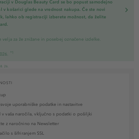
traciji v Douglas Beauty Card se bo popust samodejno
l v košarici glede na vrednost nakupa. Če ste novi
, lahko ob registraciji izberete možnost, da želite
ard.
 velja za že znižane in posebej označene izdelke.
*1
2026.
8. 26.
NOSTI
kup
 svoje uporabniške podatke in nastavitve
v vaša naročila, vključno s podatki o pošiljki
jte z naročnino na Newsletter
ačilo s šifriranjem SSL