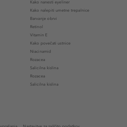
Kako nanesti eyeliner
Kako nalepiti umetne trepalnice
Barvanje obrvi
Retinol
Vitamin E
Kako povečati ustnice
Niacinamid
Rozacea
Salicilna kislina
Rozacea
Salicilna kislina
vprašanja
Nastavitve za zaščito podatkov