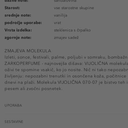
bazne note:
sandalovina
Starost:
vse starostne skupine
srednje note:
vanilija
področje uporabe:
vrat
Vrsta izdelka:
steklenica s črpalko
zgornje note:
zmajev sadež
ZMAJEVA MOLEKULA
Izleti, sonce, festivali, palme, poljubi v somraku, bombažn
ZARKOPERFUME - najnovejša dišava: VIJOLIČNA molekula 
oživi te spomine vsakič, ko jo nosite. Nič ni tako nepozab
življenju: nepozabni trenutki in osončena koža, počitnice i
dnevi na plaži. Molekula VIJOLIČNA 070-07 je bistvo teh i
pesem ali zvočni posnetek.
UPORABA
SESTAVINE