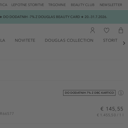
TICA
LEPOTNE STORITVE
TRGOVINE
BEAUTY CLUB
NEWSLETTER
 DO DODATNIH -7% Z DOUGLAS BEAUTY CARD ★ 20.-31.7.2026.
ILA
NOVITETE
DOUGLAS COLLECTION
STORITVE

DO DODATNIH 7% Z DBC KARTICO
€ 145,55
ZAR66577
€ 1.455,50 / 1 l