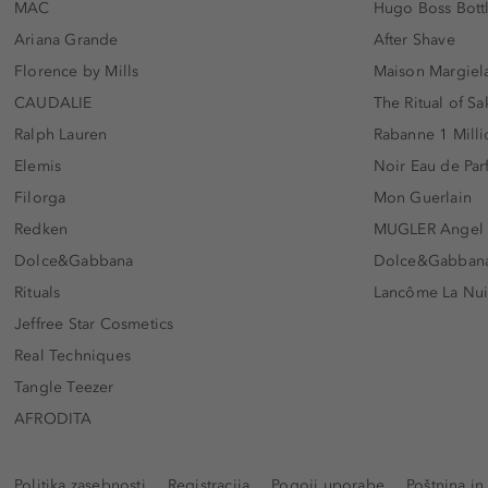
MAC
Hugo Boss Bott
Ariana Grande
After Shave
Florence by Mills
Maison Margiela
CAUDALIE
The Ritual of Sa
Ralph Lauren
Rabanne 1 Milli
Elemis
Noir Eau de Pa
Filorga
Mon Guerlain
Redken
MUGLER Angel
Dolce&Gabbana
Dolce&Gabbana 
Rituals
Lancôme La Nui
Jeffree Star Cosmetics
Real Techniques
Tangle Teezer
AFRODITA
Politika zasebnosti
Registracija
Pogoji uporabe
Poštnina in