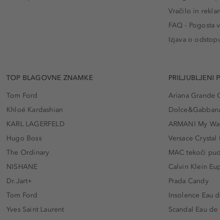
Vračilo in rekla
FAQ - Pogosta v
Izjava o odstop
TOP BLAGOVNE ZNAMKE
PRILJUBLJENI 
Tom Ford
Ariana Grande 
Khloé Kardashian
Dolce&Gabbana
KARL LAGERFELD
ARMANI My Wa
Hugo Boss
Versace Crystal
The Ordinary
MAC tekoči pu
NISHANE
Calvin Klein Eu
Dr.Jart+
Prada Candy
Tom Ford
Insolence Eau d
Yves Saint Laurent
Scandal Eau de