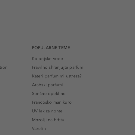
POPULARNE TEME
Kolonjske vode
tion
Pravilno shranjujte parfum
Kateri parfum mi ustreza?
Arabski parfumi
Sončne opekline
Francosko manikuro
UV lak za nohte
Mozolji na hrbtu
Vazelin