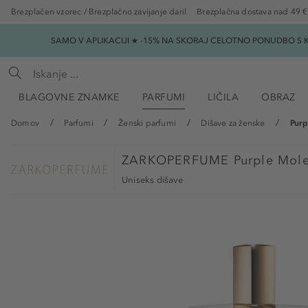
Brezplačen vzorec / Brezplačno zavijanje daril
Brezplačna dostava nad 49 €
SAMO V APLIKACIJI ★ -15% NA SKORAJ CELOTNO PONUDBO S K
BLAGOVNE ZNAMKE
PARFUMI
LIČILA
OBRAZ
Domov
Parfumi
Ženski parfumi
Dišave za ženske
Purp
ZARKOPERFUME
Purple Mol
Uniseks dišave