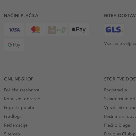
NAČINI PLAČILA
HITRA DOSTA
Vse cene vključ
ONLINE-SHOP
STORITVE DOS
Politika zasebnosti
Registracija
Kontaktni obrazec
Skladnost in pri
Pogoji uporabe
Vprašalnik o za
Predlogi
Poštnina in dos
Reklamacije
Plačilo blaga
Sitemap
Douglas Club pr