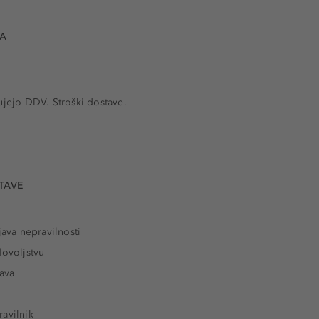
VA
ujejo DDV. Stroški dostave.
TAVE
java nepravilnosti
dovoljstvu
tava
avilnik