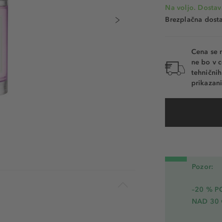
Na voljo. Dostav
Brezplačna dosta
Cena se 
ne bo v c
tehnični
prikazani
Pozor:
–20 % 
NAD 30 