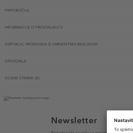
PRIPOROČILA
INFORMACIJE O PROIZVAJALCU
ODPOKLIC PROIZVODA IZ VARNOSTNIH RAZLOGOV
OPOZORILA
OCENE STRANK (0)
Newsletter
Registrirajte se zdaj in prejmite e-poštna