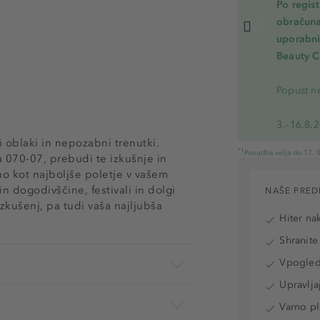
Po regis
obračuna
uporabnik
Beauty C
Popust ne
3.–16.8.
i oblaki in nepozabni trenutki.
*1
Ponudba velja do 17. 0
070-07, prebudi te izkušnje in
no kot najboljše poletje v vašem
n dogodivščine, festivali in dolgi
NAŠE PRED
zkušenj, pa tudi vaša najljubša
Hiter na
Shranite
Vpogled 
Upravlja
Varno pl