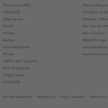
Florence by Mills
Maison Margiela
CAUDALIE
The Ritual of Sa
Ralph Lauren
Rabanne 1 Milli
Elemis
Noir Eau de Pa
Filorga
Mon Guerlain
Redken
MUGLER Angel
Dolce&Gabbana
Dolce&Gabbana 
Rituals
Lancôme La Nui
Jeffree Star Cosmetics
Real Techniques
Tangle Teezer
AFRODITA
Politika zasebnosti
Registracija
Pogoji uporabe
Poštnina in