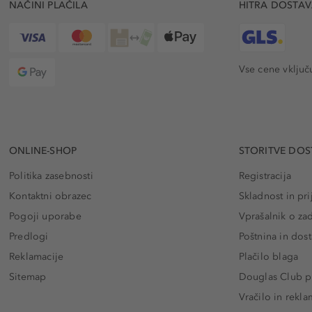
NAČINI PLAČILA
HITRA DOSTA
Vse cene vključ
ONLINE-SHOP
STORITVE DOS
Politika zasebnosti
Registracija
Kontaktni obrazec
Skladnost in pri
Pogoji uporabe
Vprašalnik o za
Predlogi
Poštnina in dos
Reklamacije
Plačilo blaga
Sitemap
Douglas Club pr
Vračilo in rekla