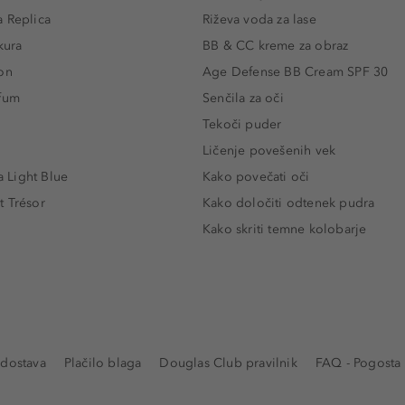
 Replica
Riževa voda za lase
kura
BB & CC kreme za obraz
on
Age Defense BB Cream SPF 30
rfum
Senčila za oči
Tekoči puder
Ličenje povešenih vek
Light Blue
Kako povečati oči
t Trésor
Kako določiti odtenek pudra
Kako skriti temne kolobarje
 dostava
Plačilo blaga
Douglas Club pravilnik
FAQ - Pogosta 