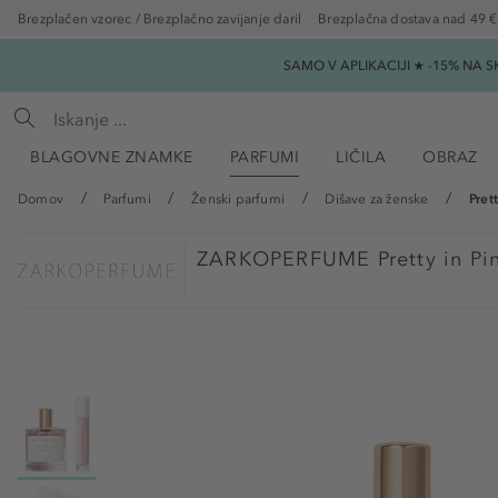
Brezplačen vzorec / Brezplačno zavijanje daril
Brezplačna dostava nad 49 €
SAMO V APLIKACIJI ★ -15% NA 
BLAGOVNE ZNAMKE
PARFUMI
LIČILA
OBRAZ
Domov
Parfumi
Ženski parfumi
Dišave za ženske
Pret
ZARKOPERFUME
Pretty in P