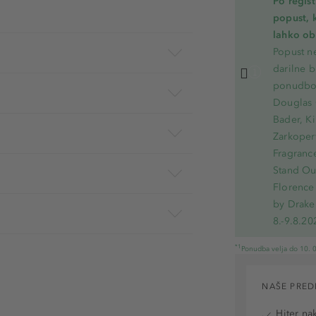
Po regis
popust, 
lahko ob 
Popust ne
darilne b
ponudbo.
Douglas 
Bader, Ki
Zarkoperf
Fragranc
Stand Out
Florence 
by Drake
8.-9.8.20
*1
Ponudba velja do 10. 0
NAŠE PRED
Hiter na