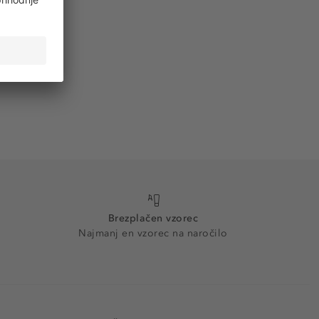
Brezplačen vzorec
Najmanj en vzorec na naročilo