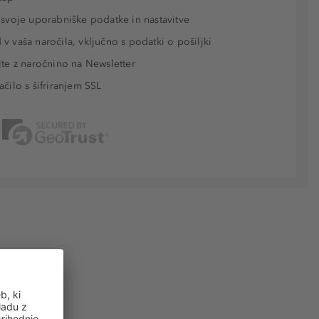
 svoje uporabniške podatke in nastavitve
v vaša naročila, vključno s podatki o pošiljki
jte z naročnino na Newsletter
ačilo s šifriranjem SSL