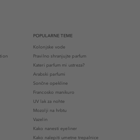
POPULARNE TEME
Kolonjske vode
tion
Pravilno shranjujte parfum
Kateri parfum mi ustreza?
Arabski parfumi
Sončne opekline
Francosko manikuro
UV lak za nohte
Mozolji na hrbtu
Vazelin
Kako nanesti eyeliner
Kako nalepiti umetne trepalnice