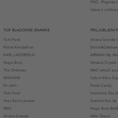
FAQ - Pogosta v
Izjava o odstop
TOP BLAGOVNE ZNAMKE
PRILJUBLJENI 
Tom Ford
Ariana Grande 
Khloé Kardashian
Dolce&Gabbana
KARL LAGERFELD
ARMANI My Wa
Hugo Boss
Versace Crystal
The Ordinary
MAC tekoči pu
NISHANE
Calvin Klein Eu
Dr.Jart+
Prada Candy
Tom Ford
Insolence Eau d
Yves Saint Laurent
Scandal Eau de
MAC
Hugo Boss Bott
Ariana Grande
After Shave