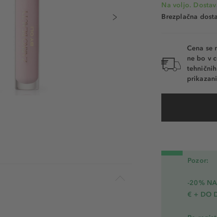
Na voljo. Dostav
Brezplačna dosta
Cena se 
ne bo v c
tehnični
prikazani
Pozor:
-20% N
€ + DO 