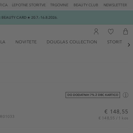
TICA
LEPOTNE STORITVE
TRGOVINE
BEAUTY CLUB
NEWSLETTER
EAUTY CARD ★ 20.7.-16.8.2026.
ILA
NOVITETE
DOUGLAS COLLECTION
STORITVE

DO DODATNIH 7% Z DBC KARTICO
€ 148,55
ZAR01033
€ 148,55 / 1 kos