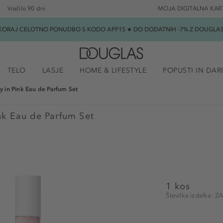
Vračilo 90 dni
MOJA DIGITALNA KAR
SKORAJ CELOTNO PONUDBO S KODO APP15 ★ DO DODATNIH -7% Z DOUGLAS B
TELO
LASJE
HOME & LIFESTYLE
POPUSTI IN DAR
ty in Pink Eau de Parfum Set
ink Eau de Parfum Set
1 kos
Številka izdelka: 