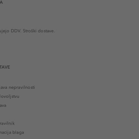
VA
ujejo DDV. Stroški dostave.
TAVE
java nepravilnosti
dovoljstvu
tava
avilnik
macija blaga