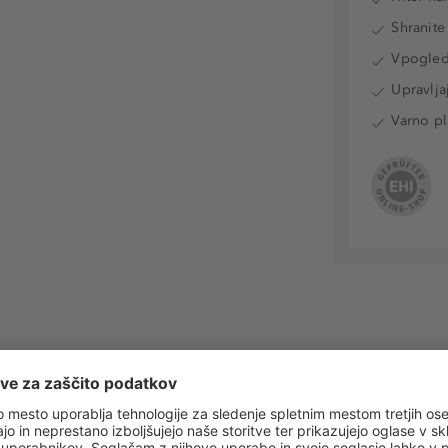
Shranite
Vpogled 
Upravlja
Varno pl
 obvestila o vseh trendih in ponudbah!