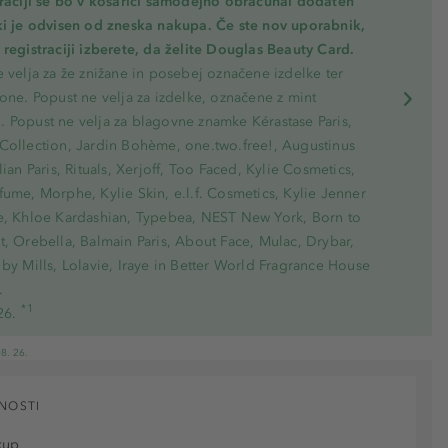
traciji se bo v košarici samodejno obračunal dodaten
ki je odvisen od zneska nakupa. Če ste nov uporabnik,
registraciji izberete, da želite Douglas Beauty Card.
 velja za že znižane in posebej označene izdelke ter
one. Popust ne velja za izdelke, označene z mint
 Popust ne velja za blagovne znamke Kérastase Paris,
Collection, Jardin Bohème, one.two.free!, Augustinus
lian Paris, Rituals, Xerjoff, Too Faced, Kylie Cosmetics,
ume, Morphe, Kylie Skin, e.l.f. Cosmetics, Kylie Jenner
e, Khloe Kardashian, Typebea, NEST New York, Born to
, Orebella, Balmain Paris, About Face, Mulac, Drybar,
by Mills, Lolavie, Iraye in Better World Fragrance House
.
*1
26.
8. 26.
NOSTI
kup