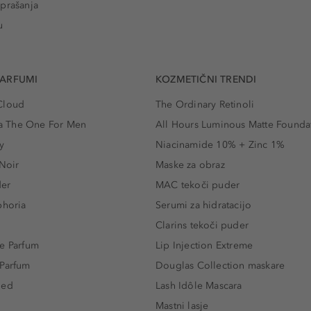
prašanja
u
PARFUMI
KOZMETIČNI TRENDI
Cloud
The Ordinary Retinoli
 The One For Men
All Hours Luminous Matte Founda
y
Niacinamide 10% + Zinc 1%
 Noir
Maske za obraz
der
MAC tekoči puder
phoria
Serumi za hidratacijo
Clarins tekoči puder
e Parfum
Lip Injection Extreme
 Parfum
Douglas Collection maskare
led
Lash Idôle Mascara
Mastni lasje