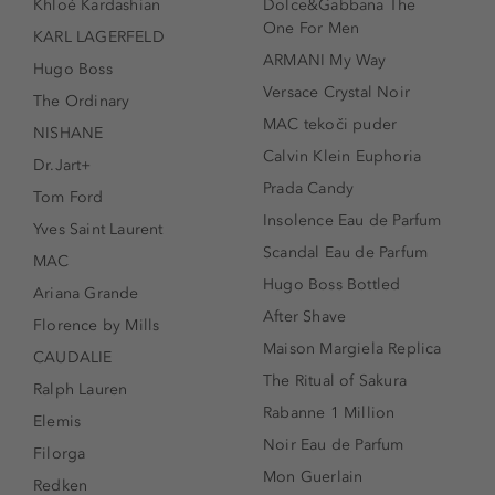
Khloé Kardashian
Dolce&Gabbana The
One For Men
KARL LAGERFELD
ARMANI My Way
Hugo Boss
Versace Crystal Noir
The Ordinary
MAC tekoči puder
NISHANE
Calvin Klein Euphoria
Dr.Jart+
Prada Candy
Tom Ford
Insolence Eau de Parfum
Yves Saint Laurent
Scandal Eau de Parfum
MAC
Hugo Boss Bottled
Ariana Grande
After Shave
Florence by Mills
Maison Margiela Replica
CAUDALIE
The Ritual of Sakura
Ralph Lauren
Rabanne 1 Million
Elemis
Noir Eau de Parfum
Filorga
Mon Guerlain
Redken