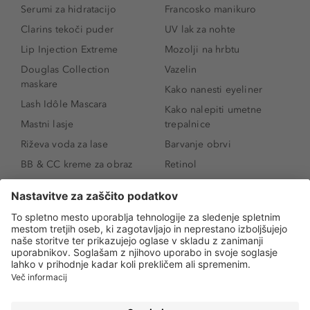
Serumi za hidratacijo
Francosko manikuro
Clarins tekoči puder
UV lak za nohte
Lip Injection Extreme
Mozolji na hrbtu
Douglas Collection
Vazelin
maskare
Kako nanesti eyeliner
Lash Idôle Mascara
Kako nalepiti umetne
Mastni lasje
trepalnice
Riževa voda za lase
Barvanje obrvi
BB & CC kreme za obraz
Retinol
Age Defense BB Cream
Vitamin E
SPF 30
Kako povečati ustnice
Senčila za oči
Niacinamid
Tekoči puder
Rozacea
Ličenje povešenih vek
Salicilna kislina
Kako povečati oči
Rozacea
Kako določiti odtenek
Salicilna kislina