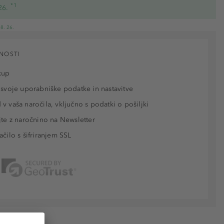
*1
26.
8. 26.
NOSTI
kup
 svoje uporabniške podatke in nastavitve
v vaša naročila, vključno s podatki o pošiljki
jte z naročnino na Newsletter
ačilo s šifriranjem SSL