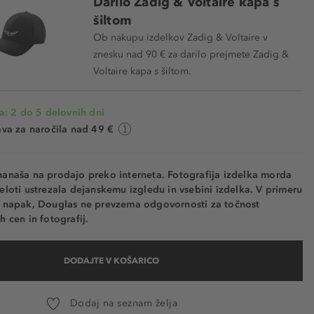
Darilo Zadig & Voltaire kapa s
šiltom
Ob nakupu izdelkov Zadig & Voltaire v
znesku nad 90 € za darilo prejmete Zadig &
Voltaire kapa s šiltom.
a: 2 do 5 delovnih dni
va za naročila nad 49 €
nanaša na prodajo preko interneta. Fotografija izdelka morda
eloti ustrezala dejanskemu izgledu in vsebini izdelka. V primeru
h napak, Douglas ne prevzema odgovornosti za točnost
h cen in fotografij.
DODAJTE V KOŠARICO
Dodaj na seznam želja