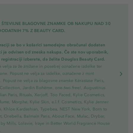
A ŠTEVILNE BLAGOVNE ZNAMKE OB NAKUPU NAD 30
DODATNIH 7% Z BEAUTY CARD.
traciji se bo v košarici samodejno obračunal dodaten
ki je odvisen od zneska nakupa. Če ste nov uporabnik,
registraciji izberete, da želite Douglas Beauty Card.
 velja za že znižane in posebej označene izdelke ter
one. Popust ne velja za izdelke, označene z mint
 Popust ne velja za blagovne znamke Kérastase Paris,
Collection, Jardin Bohème, one.two.free!, Augustinus
lian Paris, Rituals, Xerjoff, Too Faced, Kylie Cosmetics,
ume, Morphe, Kylie Skin, e.l.f. Cosmetics, Kylie Jenner
e, Khloe Kardashian, Typebea, NEST New York, Born to
, Orebella, Balmain Paris, About Face, Mulac, Drybar,
by Mills, Lolavie, Iraye in Better World Fragrance House
.