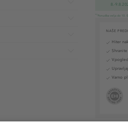
8.-9.8.20
*1
Ponudba velja do 10. 0
NAŠE PRED
Hiter na
Shranite
Vpogled 
Upravlja
Varno pl