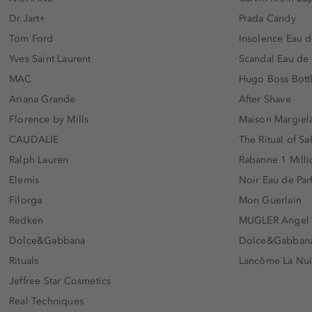
Dr.Jart+
Prada Candy
Tom Ford
Insolence Eau d
Yves Saint Laurent
Scandal Eau de
MAC
Hugo Boss Bott
Ariana Grande
After Shave
Florence by Mills
Maison Margiela
CAUDALIE
The Ritual of Sa
Ralph Lauren
Rabanne 1 Milli
Elemis
Noir Eau de Pa
Filorga
Mon Guerlain
Redken
MUGLER Angel
Dolce&Gabbana
Dolce&Gabbana 
Rituals
Lancôme La Nui
Jeffree Star Cosmetics
Real Techniques