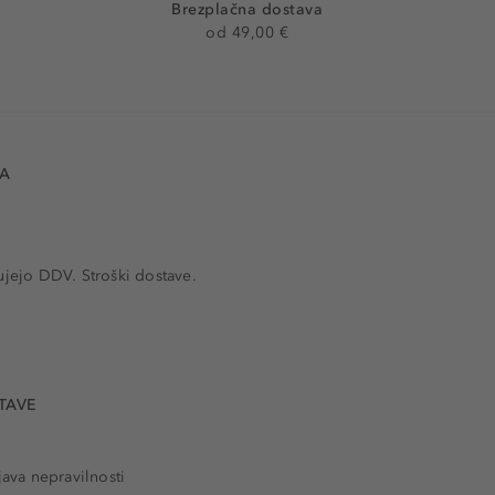
Brezplačna dostava
od 49,00 €
VA
ujejo DDV. Stroški dostave.
TAVE
java nepravilnosti