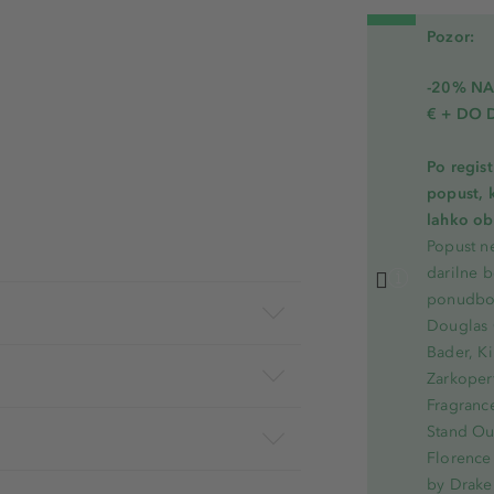
Pozor:
-20% N
€ + DO 
Po regis
popust, 
lahko ob 
Popust ne
darilne b
ponudbo.
Douglas 
Bader, Ki
Zarkoperf
Fragranc
Stand Out
Florence 
by Drake