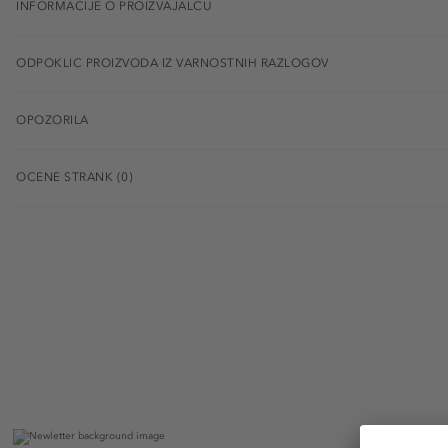
INFORMACIJE O PROIZVAJALCU
ODPOKLIC PROIZVODA IZ VARNOSTNIH RAZLOGOV
OPOZORILA
OCENE STRANK (0)