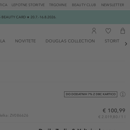
TICA
LEPOTNE STORITVE
TRGOVINE
BEAUTY CLUB
NEWSLETTER
EAUTY CARD ★ 20.7.-16.8.2026.
ILA
NOVITETE
DOUGLAS COLLECTION
STORITVE

DO DODATNIH 7% Z DBC KARTICO
€ 100,99
zdelka: ZV086626
€ 2.019,80 / 1 l