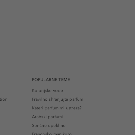
POPULARNE TEME
Kolonjske vode
tion
Pravilno shranjujte parfum
Kateri parfum mi ustreza?
Arabski parfumi
Sončne opekline
Francosko manikuro