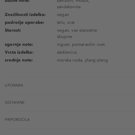
bazne note:
benzoin, mošus,
sandalovina
Značilnosti izdelka:
vegan
področje uporabe:
telo, vrat
Starost:
vegan, vse starostne
skupine
zgornje note:
ingver, pomarančni cvet
Vrsta izdelka:
steklenica
srednje note:
morska voda, ylang-ylang
UPORABA
SESTAVINE
PRIPOROČILA