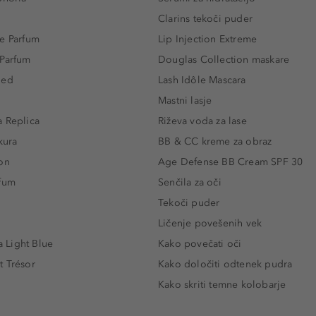
Clarins tekoči puder
e Parfum
Lip Injection Extreme
 Parfum
Douglas Collection maskare
led
Lash Idôle Mascara
Mastni lasje
 Replica
Riževa voda za lase
kura
BB & CC kreme za obraz
on
Age Defense BB Cream SPF 30
rfum
Senčila za oči
Tekoči puder
Ličenje povešenih vek
Light Blue
Kako povečati oči
t Trésor
Kako določiti odtenek pudra
Kako skriti temne kolobarje