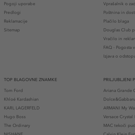
Pogoji uporabe
Vprašalnik o za
Predlogi
Poštnina in dos
Reklamacije
Plačilo blaga
Sitemap
Douglas Club pr
Vračilo in rekla
FAQ - Pogosta v
Izjava o odstop
TOP BLAGOVNE ZNAMKE
PRILJUBLJENI 
Tom Ford
Ariana Grande 
Khloé Kardashian
Dolce&Gabbana
KARL LAGERFELD
ARMANI My Wa
Hugo Boss
Versace Crystal
The Ordinary
MAC tekoči pu
NISHANE
Calvin Klein Eu