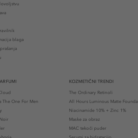
dovoljstvu
tava
avilnik
macija blaga
prašanja
u
PARFUMI
KOZMETIČNI TRENDI
Cloud
The Ordinary Retinoli
 The One For Men
All Hours Luminous Matte Founda
y
Niacinamide 10% + Zinc 1%
 Noir
Maske za obraz
der
MAC tekoči puder
phoria
Serumi za hidratacijo