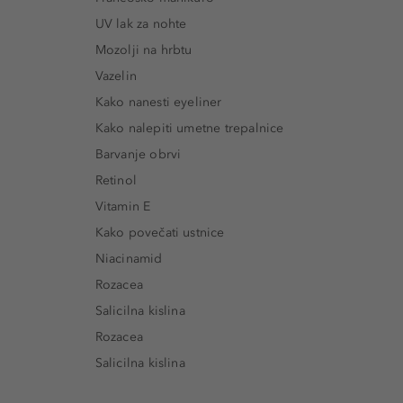
UV lak za nohte
Mozolji na hrbtu
Vazelin
Kako nanesti eyeliner
Kako nalepiti umetne trepalnice
Barvanje obrvi
Retinol
Vitamin E
Kako povečati ustnice
Niacinamid
Rozacea
Salicilna kislina
Rozacea
Salicilna kislina