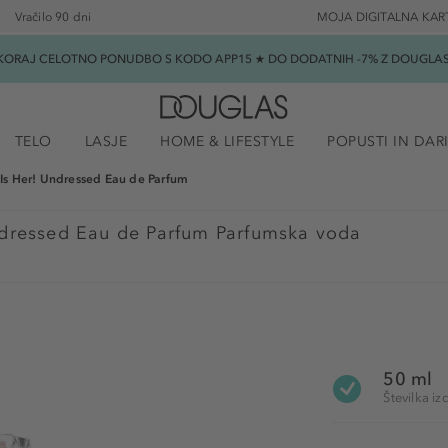
Vračilo 90 dni
MOJA DIGITALNA KAR
SKORAJ CELOTNO PONUDBO S KODO APP15 ★ DO DODATNIH -7% Z DOUGLAS B
TELO
LASJE
HOME & LIFESTYLE
POPUSTI IN DAR
 Is Her! Undressed Eau de Parfum
ndressed Eau de Parfum Parfumska voda
50 ml
Številka i