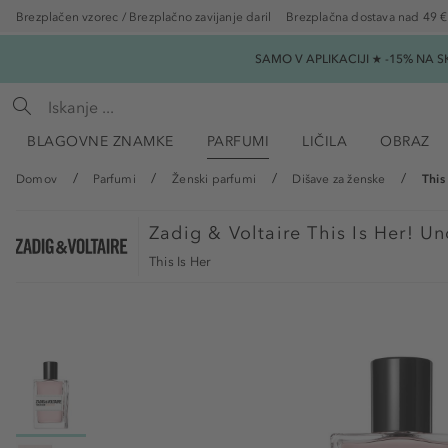
Brezplačen vzorec / Brezplačno zavijanje daril
Brezplačna dostava nad 49 €
SAMO V APLIKACIJI ★ -15% NA 
BLAGOVNE ZNAMKE
PARFUMI
LIČILA
OBRAZ
Domov
Parfumi
Ženski parfumi
Dišave za ženske
This
Zadig & Voltaire
This Is Her! U
This Is Her