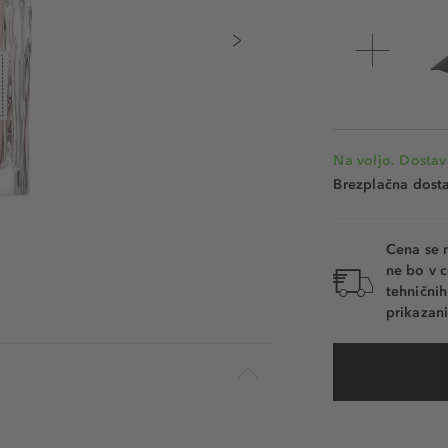
Na voljo. Dostav
Brezplačna dosta
Cena se 
ne bo v c
tehnični
prikazani