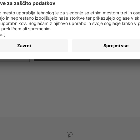
 obvestila o vseh trendih in ponudbah!
PRIJAVA