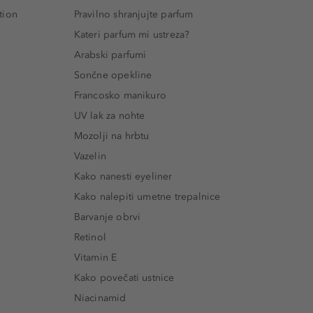
tion
Pravilno shranjujte parfum
Kateri parfum mi ustreza?
Arabski parfumi
Sončne opekline
Francosko manikuro
UV lak za nohte
Mozolji na hrbtu
Vazelin
Kako nanesti eyeliner
Kako nalepiti umetne trepalnice
Barvanje obrvi
Retinol
Vitamin E
Kako povečati ustnice
Niacinamid