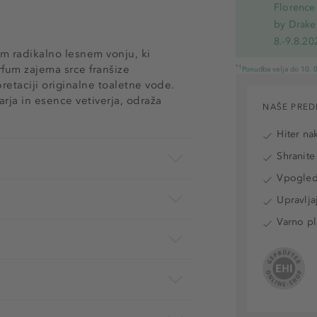
Florence 
by Drake
8.-9.8.20
 radikalno lesnem vonju, ki
rfum zajema srce franšize
*1
Ponudba velja do 10. 0
retaciji originalne toaletne vode.
rja in esence vetiverja, odraža
NAŠE PRED
Hiter na
Shranite
Vpogled 
Upravlja
Varno pl