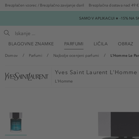
Brezplačen vzorec / Brezplačno zavijanje daril
Brezplačna dostava nad 49 €
SAMO V APLIKACIJI ★ -15% NA 
BLAGOVNE ZNAMKE
PARFUMI
LIČILA
OBRAZ
Domov
Parfumi
Najbolje ocenjeni parfumi
L'Homme Le Par
Yves Saint Laurent
L'Homme L
L'Homme