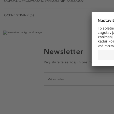
ODPOKLIC PROIZVODA IZ VARNOSTNIH RAZLOGOV
OCENE STRANK (0)
Newsletter
Registrirajte se zdaj in prejmite e-poštna