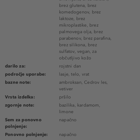
brez glutena, brez
komedogenov, brez
laktoze, brez
mikroplastike, brez
palmovega olja, brez
parabenov, brez parafina,
brez silikona, brez
sulfatov, vegan, za
občutljivo kožo
darilo za:
rojstni dan
področje uporabe:
lasje, telo, vrat
bazne note:
ambroksan, Cedrov les,
vetiver
Vrsta izdelka:
pršilo
zgornje note:
bazilika, kardamom,
limone
Sem za ponovno
napačno
polnjenje:
Ponovno polnjenje:
napačno