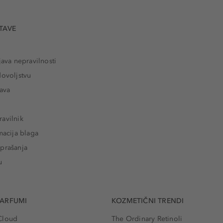
TAVE
java nepravilnosti
dovoljstvu
tava
avilnik
macija blaga
prašanja
u
PARFUMI
KOZMETIČNI TRENDI
Cloud
The Ordinary Retinoli