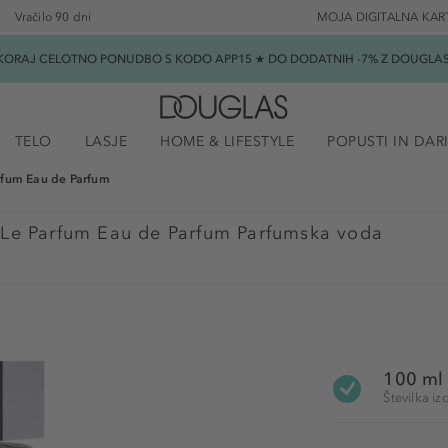
Vračilo 90 dni
MOJA DIGITALNA KAR
SKORAJ CELOTNO PONUDBO S KODO APP15 ★ DO DODATNIH -7% Z DOUGLAS B
TELO
LASJE
HOME & LIFESTYLE
POPUSTI IN DAR
fum Eau de Parfum
e Parfum Eau de Parfum Parfumska voda
100 ml
Številka i