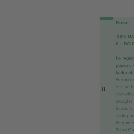
Pozor:
-20% N
€ + DO 
Po regis
popust, 
lahko ob 
Popust ne
darilne b
ponudbo.
Douglas 
Bader, Ki
Zarkoperf
Fragranc
Stand Out