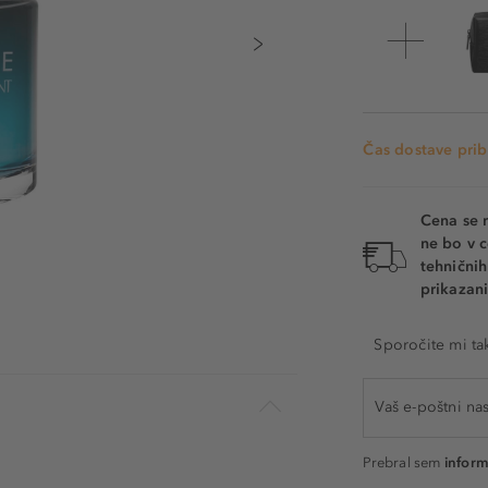
Čas dostave prib
Cena se 
ne bo v c
tehnični
prikazani
Sporočite mi ta
Prebral sem
inform