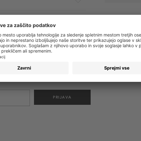
 obvestila o vseh trendih in ponudbah!
PRIJAVA