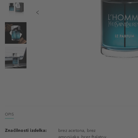
OPIS
Značilnosti izdelka:
brez acetona, brez
amonijaka, brez ftalatov,