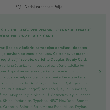
Dodaj na seznam želja
A ŠTEVILNE BLAGOVNE ZNAMKE OB NAKUPU NAD 30
DODATNIH 7% Z BEAUTY CARD.
traciji se bo v košarici samodejno obračunal dodaten
ki je odvisen od zneska nakupa. Če ste nov uporabnik,
registraciji izberete, da želite Douglas Beauty Card.
 velja za že znižane in posebej označene izdelke ter
one. Popust ne velja za izdelke, označene z mint
 Popust ne velja za blagovne znamke Kérastase Paris,
Collection, Jardin Bohème, one.two.free!, Augustinus
lian Paris, Rituals, Xerjoff, Too Faced, Kylie Cosmetics,
ume, Morphe, Kylie Skin, e.l.f. Cosmetics, Kylie Jenner
e, Khloe Kardashian, Typebea, NEST New York, Born to
, Orebella, Balmain Paris, About Face, Mulac, Drybar,