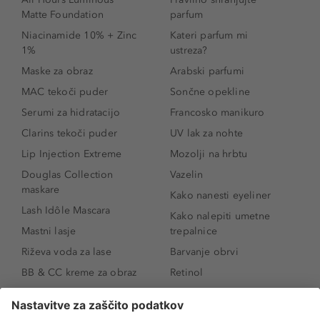
Matte Foundation
parfum
Niacinamide 10% + Zinc
Kateri parfum mi
1%
ustreza?
Maske za obraz
Arabski parfumi
MAC tekoči puder
Sončne opekline
Serumi za hidratacijo
Francosko manikuro
Clarins tekoči puder
UV lak za nohte
Lip Injection Extreme
Mozolji na hrbtu
Douglas Collection
Vazelin
maskare
Kako nanesti eyeliner
Lash Idôle Mascara
Kako nalepiti umetne
Mastni lasje
trepalnice
Riževa voda za lase
Barvanje obrvi
BB & CC kreme za obraz
Retinol
Age Defense BB Cream
Vitamin E
SPF 30
Kako povečati ustnice