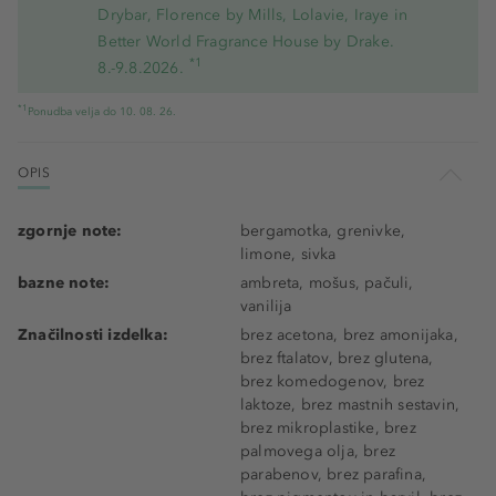
Drybar, Florence by Mills, Lolavie, Iraye in
Better World Fragrance House by Drake.
*1
8.-9.8.2026.
*1
Ponudba velja do 10. 08. 26.
OPIS
zgornje note:
bergamotka, grenivke,
limone, sivka
bazne note:
ambreta, mošus, pačuli,
vanilija
Značilnosti izdelka:
brez acetona, brez amonijaka,
brez ftalatov, brez glutena,
brez komedogenov, brez
laktoze, brez mastnih sestavin,
brez mikroplastike, brez
palmovega olja, brez
parabenov, brez parafina,