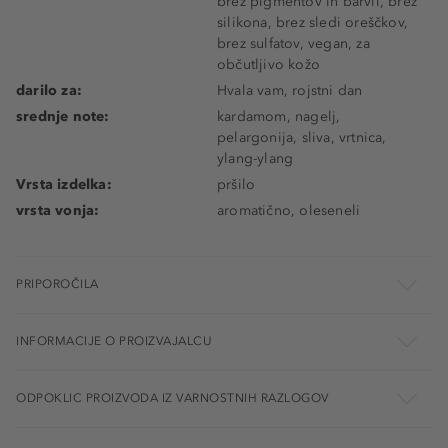
brez pigmentov in barvil, brez
silikona, brez sledi oreščkov,
brez sulfatov, vegan, za
občutljivo kožo
darilo za:
Hvala vam, rojstni dan
srednje note:
kardamom, nagelj,
pelargonija, sliva, vrtnica,
ylang-ylang
Vrsta izdelka:
pršilo
vrsta vonja:
aromatično, oleseneli
PRIPOROČILA
INFORMACIJE O PROIZVAJALCU
ODPOKLIC PROIZVODA IZ VARNOSTNIH RAZLOGOV