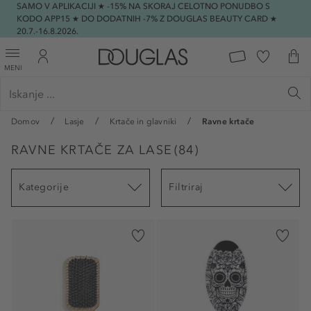
SAMO V APLIKACIJI ★ -15% NA SKORAJ CELOTNO PONUDBO S
KODO APP15 ★ DO DODATNIH -7% Z DOUGLAS BEAUTY CARD ★
20.7.-16.8.2026.
MENI
Domov
Lasje
Krtače in glavniki
Ravne krtače
RAVNE KRTAČE ZA LASE
(
84
)
Kategorije
Filtriraj