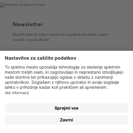
Newsletter
Registrirajte se zdaj in prejmite e-poštna obvestila o vseh
trendih in ponudbah!
PRIJAVA