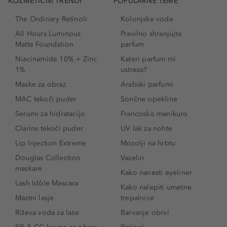
KOZMETIČNI TRENDI
POPULARNE TEME
The Ordinary Retinoli
Kolonjske vode
All Hours Luminous
Pravilno shranjujte
Matte Foundation
parfum
Niacinamide 10% + Zinc
Kateri parfum mi
1%
ustreza?
Maske za obraz
Arabski parfumi
MAC tekoči puder
Sončne opekline
Serumi za hidratacijo
Francosko manikuro
Clarins tekoči puder
UV lak za nohte
Lip Injection Extreme
Mozolji na hrbtu
Douglas Collection
Vazelin
maskare
Kako nanesti eyeliner
Lash Idôle Mascara
Kako nalepiti umetne
Mastni lasje
trepalnice
Riževa voda za lase
Barvanje obrvi