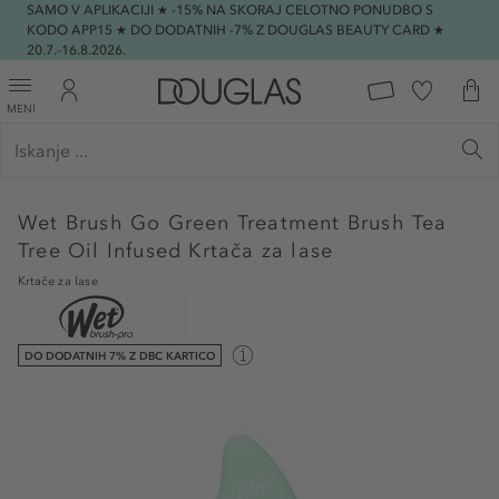
SAMO V APLIKACIJI ★ -15% NA SKORAJ CELOTNO PONUDBO S
KODO APP15 ★ DO DODATNIH -7% Z DOUGLAS BEAUTY CARD ★
20.7.-16.8.2026.
MENI
Wet Brush
Go Green Treatment Brush Tea
Tree Oil Infused Krtača za lase
Krtače za lase
DO DODATNIH 7% Z DBC KARTICO