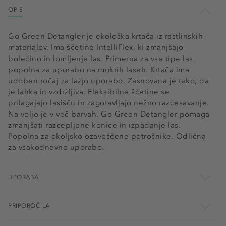
OPIS
Go Green Detangler je ekološka krtača iz rastlinskih
materialov. Ima ščetine IntelliFlex, ki zmanjšajo
bolečino in lomljenje las. Primerna za vse tipe las,
popolna za uporabo na mokrih laseh. Krtača ima
udoben ročaj za lažjo uporabo. Zasnovana je tako, da
je lahka in vzdržljiva. Fleksibilne ščetine se
prilagajajo lasišču in zagotavljajo nežno razčesavanje.
Na voljo je v več barvah. Go Green Detangler pomaga
zmanjšati razcepljene konice in izpadanje las.
Popolna za okoljsko ozaveščene potrošnike. Odlična
za vsakodnevno uporabo.
UPORABA
PRIPOROČILA