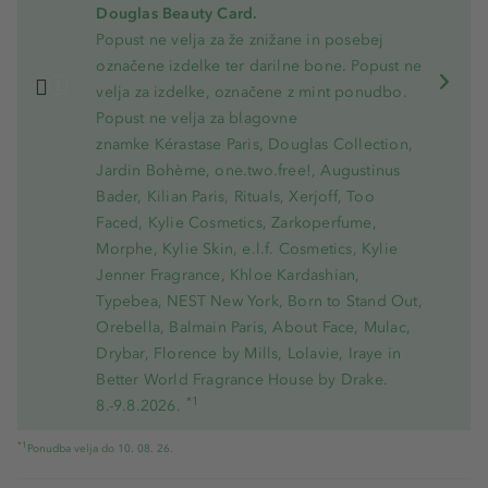
Douglas Beauty Card.
Popust ne velja za že znižane in posebej
označene izdelke ter darilne bone. Popust ne
velja za izdelke, označene z mint ponudbo.
Popust ne velja za blagovne
znamke Kérastase Paris, Douglas Collection,
Jardin Bohème, one.two.free!, Augustinus
Bader, Kilian Paris, Rituals, Xerjoff, Too
Faced, Kylie Cosmetics, Zarkoperfume,
Morphe, Kylie Skin, e.l.f. Cosmetics, Kylie
Jenner Fragrance, Khloe Kardashian,
Typebea, NEST New York, Born to Stand Out,
Orebella, Balmain Paris, About Face, Mulac,
Drybar, Florence by Mills, Lolavie, Iraye in
Better World Fragrance House by Drake.
*1
8.-9.8.2026.
*1
Ponudba velja do 10. 08. 26.