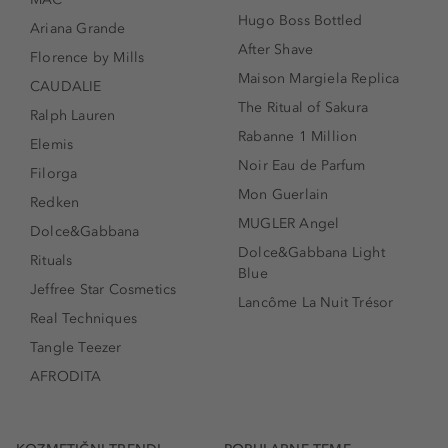
Hugo Boss Bottled
Ariana Grande
After Shave
Florence by Mills
Maison Margiela Replica
CAUDALIE
The Ritual of Sakura
Ralph Lauren
Rabanne 1 Million
Elemis
Noir Eau de Parfum
Filorga
Mon Guerlain
Redken
MUGLER Angel
Dolce&Gabbana
Dolce&Gabbana Light
Rituals
Blue
Jeffree Star Cosmetics
Lancôme La Nuit Trésor
Real Techniques
Tangle Teezer
AFRODITA