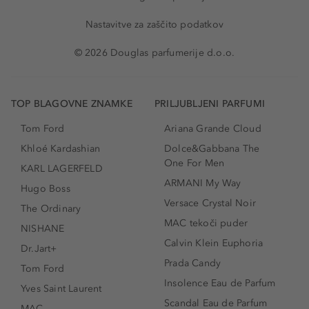
Nastavitve za zaščito podatkov
© 2026 Douglas parfumerije d.o.o.
TOP BLAGOVNE ZNAMKE
PRILJUBLJENI PARFUMI
Tom Ford
Ariana Grande Cloud
Khloé Kardashian
Dolce&Gabbana The
One For Men
KARL LAGERFELD
ARMANI My Way
Hugo Boss
Versace Crystal Noir
The Ordinary
MAC tekoči puder
NISHANE
Calvin Klein Euphoria
Dr.Jart+
Prada Candy
Tom Ford
Insolence Eau de Parfum
Yves Saint Laurent
Scandal Eau de Parfum
MAC