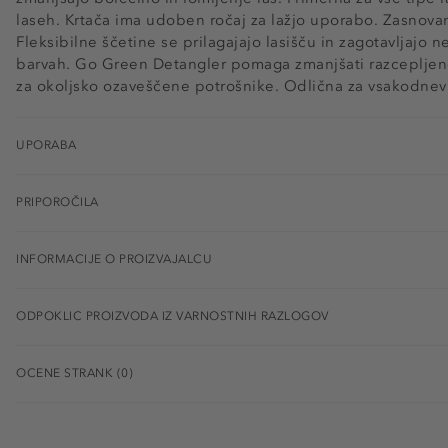
laseh. Krtača ima udoben ročaj za lažjo uporabo. Zasnovana 
Fleksibilne ščetine se prilagajajo lasišču in zagotavljajo n
barvah. Go Green Detangler pomaga zmanjšati razcepljene
za okoljsko ozaveščene potrošnike. Odlična za vsakodne
UPORABA
PRIPOROČILA
INFORMACIJE O PROIZVAJALCU
ODPOKLIC PROIZVODA IZ VARNOSTNIH RAZLOGOV
OCENE STRANK (0)