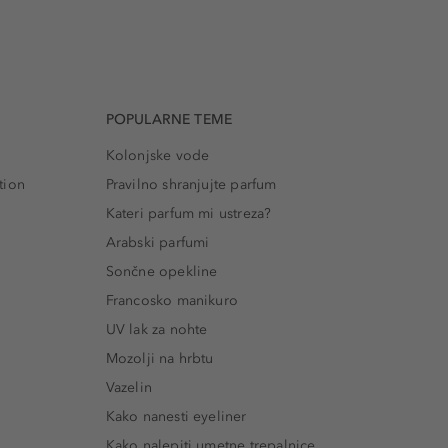
POPULARNE TEME
Kolonjske vode
tion
Pravilno shranjujte parfum
Kateri parfum mi ustreza?
Arabski parfumi
Sončne opekline
Francosko manikuro
UV lak za nohte
Mozolji na hrbtu
Vazelin
Kako nanesti eyeliner
Kako nalepiti umetne trepalnice