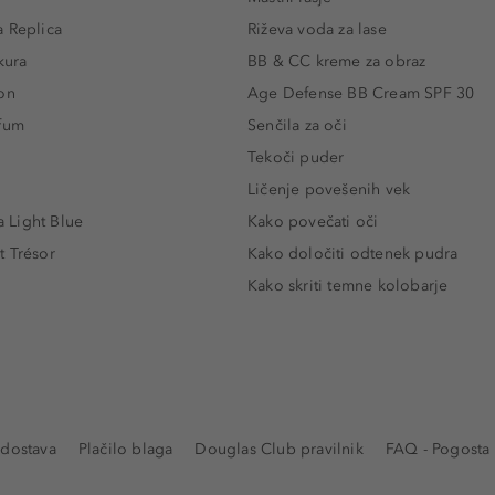
 Replica
Riževa voda za lase
kura
BB & CC kreme za obraz
on
Age Defense BB Cream SPF 30
rfum
Senčila za oči
Tekoči puder
Ličenje povešenih vek
Light Blue
Kako povečati oči
t Trésor
Kako določiti odtenek pudra
Kako skriti temne kolobarje
 dostava
Plačilo blaga
Douglas Club pravilnik
FAQ - Pogosta 