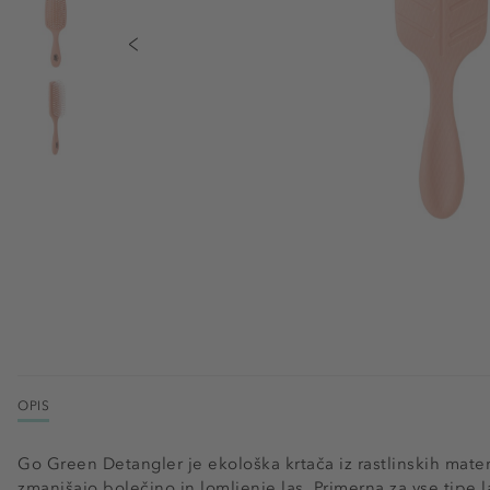
OPIS
Go Green Detangler je ekološka krtača iz rastlinskih materia
zmanjšajo bolečino in lomljenje las. Primerna za vse tipe