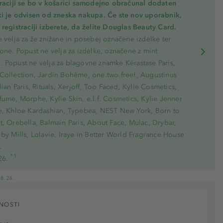
traciji se bo v košarici samodejno obračunal dodaten
ki je odvisen od zneska nakupa. Če ste nov uporabnik,
registraciji izberete, da želite Douglas Beauty Card.
 velja za že znižane in posebej označene izdelke ter
one. Popust ne velja za izdelke, označene z mint
 Popust ne velja za blagovne znamke Kérastase Paris,
Collection, Jardin Bohème, one.two.free!, Augustinus
lian Paris, Rituals, Xerjoff, Too Faced, Kylie Cosmetics,
ume, Morphe, Kylie Skin, e.l.f. Cosmetics, Kylie Jenner
e, Khloe Kardashian, Typebea, NEST New York, Born to
, Orebella, Balmain Paris, About Face, Mulac, Drybar,
by Mills, Lolavie, Iraye in Better World Fragrance House
.
*1
26.
8. 26.
NOSTI