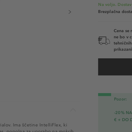
Na voljo. Dostav
Brezplačna dosta
Cena se 
ne bo v c
tehnični
prikazani
Pozor:
-20% N
€ + DO 
lov. Ima ščetine IntelliFlex, ki
 las, popolna za uporabo na mokrih