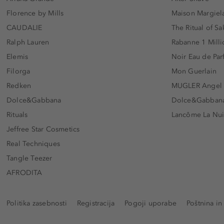
Florence by Mills
Maison Margiela
CAUDALIE
The Ritual of Sa
Ralph Lauren
Rabanne 1 Milli
Elemis
Noir Eau de Pa
Filorga
Mon Guerlain
Redken
MUGLER Angel
Dolce&Gabbana
Dolce&Gabbana 
Rituals
Lancôme La Nui
Jeffree Star Cosmetics
Real Techniques
Tangle Teezer
AFRODITA
Politika zasebnosti
Registracija
Pogoji uporabe
Poštnina in