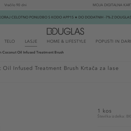
Vračilo 90 dni
MOJA DIGITALNA KAR
SKORAJ CELOTNO PONUDBO S KODO APP15 ★ DO DODATNIH -7% Z DOUGLAS B
TELO
LASJE
HOME & LIFESTYLE
POPUSTI IN DAR
 Coconut Oil Infused Treatment Brush
Oil Infused Treatment Brush Krtača za lase
1 kos
Številka izdelka: