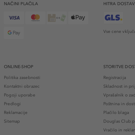
NAČINI PLAČILA
HITRA DOSTA
Vse cene vključ
ONLINE-SHOP
STORITVE DOS
Politika zasebnosti
Registracija
Kontaktni obrazec
Skladnost in pri
Pogoji uporabe
Vprašalnik o za
Predlogi
Poštnina in dos
Reklamacije
Plačilo blaga
Sitemap
Douglas Club pr
Vračilo in rekla