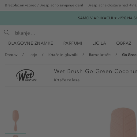
Brezplačen vzorec / Brezplačno zavijanje daril
Brezplačna dostava nad 49 €
SAMO V APLIKACIJI ★ -15% NA 
BLAGOVNE ZNAMKE
PARFUMI
LIČILA
OBRAZ
Domov
Lasje
Krtače in glavniki
Ravne krtače
Go Green
Wet Brush
Go Green Coconut 
Krtače za lase