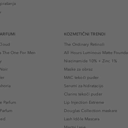
prašanja
u
PARFUMI
KOZMETIČNI TRENDI
Cloud
The Ordinary Retinoli
 The One For Men
All Hours Luminous Matte Founda
y
Niacinamide 10% + Zinc 1%
 Noir
Maske za obraz
der
MAC tekoči puder
phoria
Serumi za hidratacijo
Clarins tekoči puder
e Parfum
Lip Injection Extreme
 Parfum
Douglas Collection maskare
led
Lash Idôle Mascara
Mastni lasje