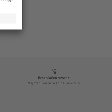
Brezplačen vzorec
Najmanj en vzorec na naročilo