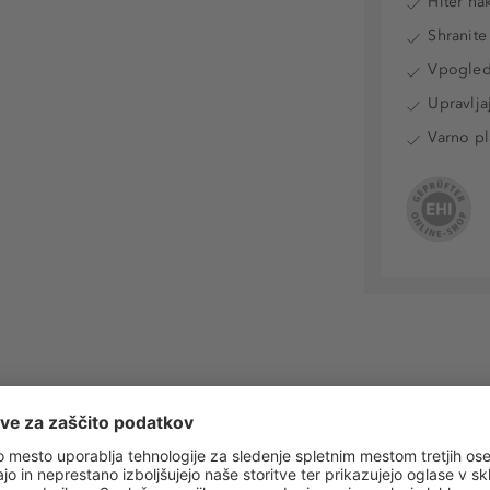
Hiter na
Shranite
Vpogled 
Upravlja
Varno pl
 obvestila o vseh trendih in ponudbah!