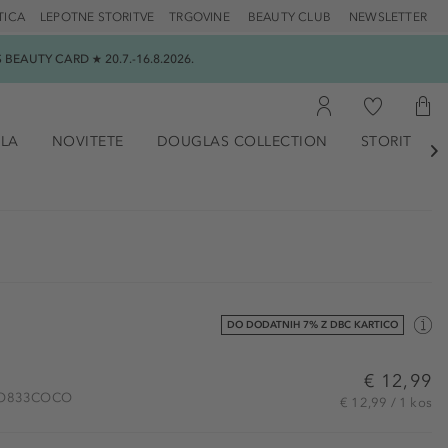
TICA
LEPOTNE STORITVE
TRGOVINE
BEAUTY CLUB
NEWSLETTER
EAUTY CARD ★ 20.7.-16.8.2026.
ILA
NOVITETE
DOUGLAS COLLECTION
STORITVE

DO DODATNIH 7% Z DBC KARTICO
€ 12,99
 BIO833COCO
€ 12,99 / 1 kos