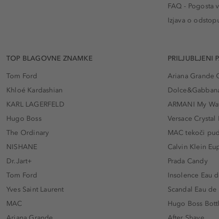
FAQ - Pogosta v
Izjava o odstop
TOP BLAGOVNE ZNAMKE
PRILJUBLJENI 
Tom Ford
Ariana Grande 
Khloé Kardashian
Dolce&Gabbana
KARL LAGERFELD
ARMANI My Wa
Hugo Boss
Versace Crystal
The Ordinary
MAC tekoči pu
NISHANE
Calvin Klein Eu
Dr.Jart+
Prada Candy
Tom Ford
Insolence Eau d
Yves Saint Laurent
Scandal Eau de
MAC
Hugo Boss Bott
Ariana Grande
After Shave