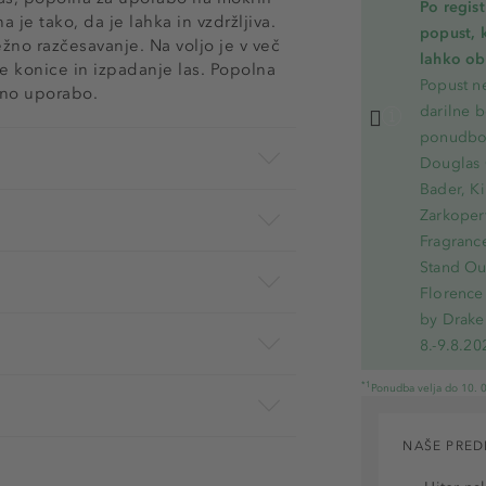
Po regis
je tako, da je lahka in vzdržljiva.
popust, 
ežno razčesavanje. Na voljo je v več
lahko ob 
 konice in izpadanje las. Popolna
Popust ne
vno uporabo.
darilne b
ponudbo.
Douglas 
Bader, Ki
Zarkoperf
Fragranc
Stand Out
Florence 
by Drake
8.-9.8.20
*1
Ponudba velja do 10. 0
NAŠE PRED