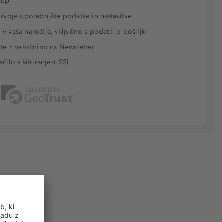
kup
 svoje uporabniške podatke in nastavitve
v vaša naročila, vključno s podatki o pošiljki
jte z naročnino na Newsletter
ačilo s šifriranjem SSL