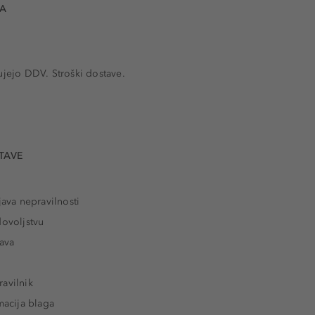
VA
ujejo DDV. Stroški dostave.
TAVE
java nepravilnosti
dovoljstvu
tava
avilnik
macija blaga