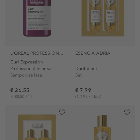
L'OREAL PROFESSIONNEL PARIS
ESENCIA ADRIA
Curl Expression
Professional Intense...
Darilni Set
Šampon za lase
Set
€ 26,55
€ 7,99
€ 88,50 / 1 l
(€ 7,99 / 1 kos)