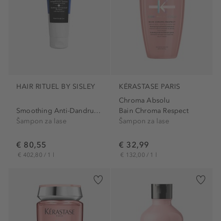
HAIR RITUEL BY SISLEY
KÉRASTASE PARIS
Chroma Absolu
Smoothing Anti-Dandruff...
Bain Chroma Respect
Šampon za lase
Šampon za lase
€ 80,55
€ 32,99
€ 402,80 / 1 l
€ 132,00 / 1 l