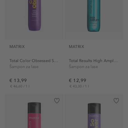
MATRIX
MATRIX
Total Color Obsessed Shampoo
Total Results High Amplify...
Šampon za lase
Šampon za lase
€ 13,99
€ 12,99
€ 46,60 / 1 l
€ 43,30 / 1 l