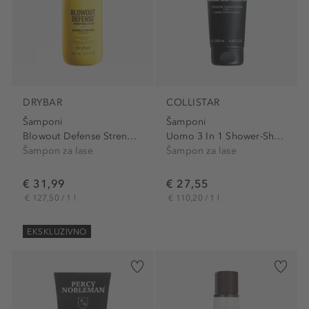
DRYBAR
COLLISTAR
Šamponi
Šamponi
Blowout Defense Strenghten...
Uomo 3 In 1 Shower-Shampoo
Šampon za lase
Šampon za lase
€ 31,99
€ 27,55
€ 127,50 / 1 l
€ 110,20 / 1 l
EKSKLUZIVNO