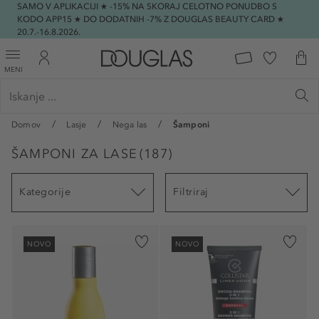
SAMO V APLIKACIJI ★ -15% NA SKORAJ CELOTNO PONUDBO S
KODO APP15 ★ DO DODATNIH -7% Z DOUGLAS BEAUTY CARD ★
20.7.-16.8.2026.
MENI
Domov
Lasje
Nega las
Šamponi
ŠAMPONI ZA LASE
(
187
)
Kategorije
Filtriraj
NOVO
NOVO