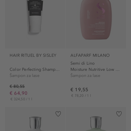
HAIR RITUEL BY SISLEY
ALFAPARF MILANO
Semi di Lino
Color Perfecting Shampoo
Moisture Nutritive Low Shampoo
Šampon za lase
Šampon za lase
€ 80,55
€ 19,55
€ 64,90
€ 78,20 / 1 l
€ 324,50 / 1 l