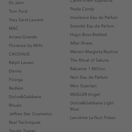
Calvin Klein Euphoria
Dr.Jart+
Prada Candy
Tom Ford
Insolence Eau de Parfum
Yves Saint Laurent
Scandal Eau de Parfum
MAC
Hugo Boss Bottled
Ariana Grande
After Shave
Florence by Mills
Maison Margiela Replica
CAUDALIE
The Ritual of Sakura
Ralph Lauren
Rabanne 1 Million
Elemis
Noir Eau de Parfum
Filorga
Mon Guerlain
Redken
MUGLER Angel
Dolce&Gabbana
Dolce&Gabbana Light
Rituals
Blue
Jeffree Star Cosmetics
Lancôme La Nuit Trésor
Real Techniques
Tangle Teezer