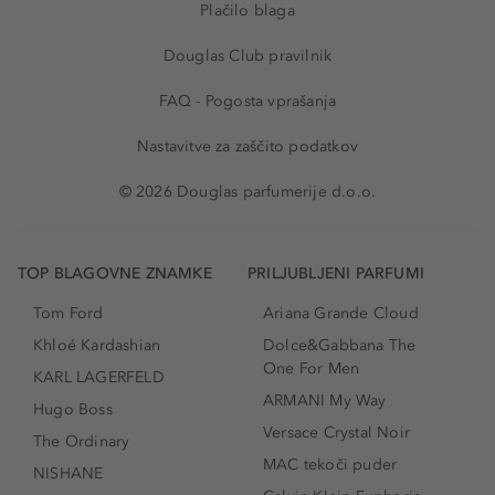
Plačilo blaga
Douglas Club pravilnik
FAQ - Pogosta vprašanja
Nastavitve za zaščito podatkov
© 2026 Douglas parfumerije d.o.o.
TOP BLAGOVNE ZNAMKE
PRILJUBLJENI PARFUMI
Tom Ford
Ariana Grande Cloud
Khloé Kardashian
Dolce&Gabbana The
One For Men
KARL LAGERFELD
ARMANI My Way
Hugo Boss
Versace Crystal Noir
The Ordinary
MAC tekoči puder
NISHANE