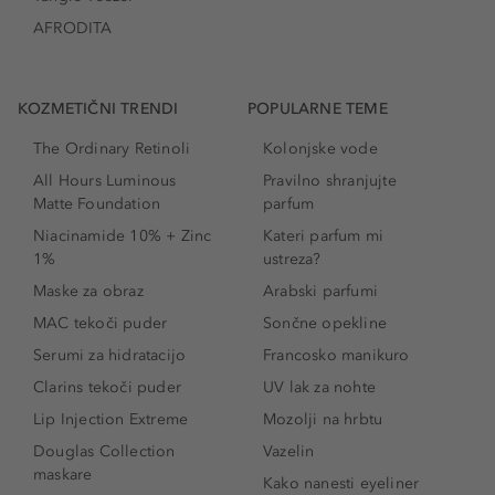
AFRODITA
KOZMETIČNI TRENDI
POPULARNE TEME
The Ordinary Retinoli
Kolonjske vode
All Hours Luminous
Pravilno shranjujte
Matte Foundation
parfum
Niacinamide 10% + Zinc
Kateri parfum mi
1%
ustreza?
Maske za obraz
Arabski parfumi
MAC tekoči puder
Sončne opekline
Serumi za hidratacijo
Francosko manikuro
Clarins tekoči puder
UV lak za nohte
Lip Injection Extreme
Mozolji na hrbtu
Douglas Collection
Vazelin
maskare
Kako nanesti eyeliner