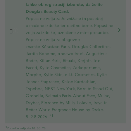
lahko ob registraciji izberete, da želite
Douglas Beauty Card.
Popust ne velja za že znižane in posebej
označene izdelke ter darilne bone. Popust ne
velja za izdelke, označene z mint ponudbo.
Popust ne velja za blagovne
znamke Kérastase Paris, Douglas Collection,
Jardin Bohème, one.two.free!, Augustinus
Bader, Kilian Paris, Rituals, Xerjoff, Too
Faced, Kylie Cosmetics, Zarkoperfume,
Morphe, Kylie Skin, e.l.f. Cosmetics, Kylie
Jenner Fragrance, Khloe Kardashian,
Typebea, NEST New York, Born to Stand Out,
Orebella, Balmain Paris, About Face, Mulac,
Drybar, Florence by Mills, Lolavie, Iraye in
Better World Fragrance House by Drake.
*1
8.-9.8.2026.
*1
Ponudba velja do 10. 08. 26.