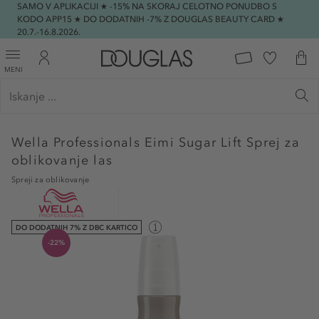
SAMO V APLIKACIJI ★ -15% NA SKORAJ CELOTNO PONUDBO S
KODO APP15 ★ DO DODATNIH -7% Z DOUGLAS BEAUTY CARD ★
20.7.-16.8.2026.
MENI
Wella Professionals
Eimi Sugar Lift Sprej za
oblikovanje las
Spreji za oblikovanje
DO DODATNIH 7% Z DBC KARTICO
-22%