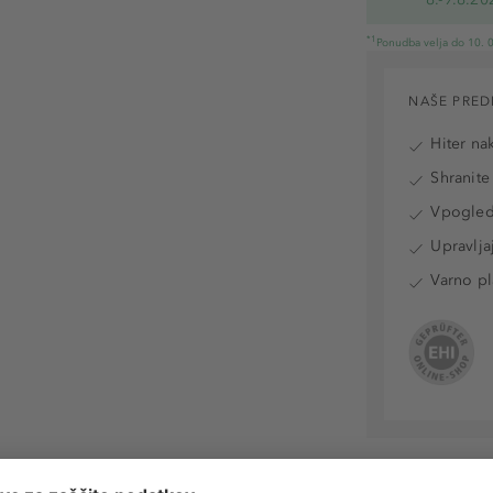
*1
Ponudba velja do 10. 0
NAŠE PRED
Hiter na
Shranite
Vpogled 
Upravlja
Varno pl