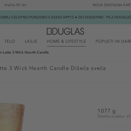
Vračilo 90 dni
MOJA DIGITALNA KAR
SKORAJ CELOTNO PONUDBO S KODO APP15 ★ DO DODATNIH -7% Z DOUGLAS B
TELO
LASJE
HOME & LIFESTYLE
POPUSTI IN DAR
 Latte 3 Wick Hearth Candle
tte 3 Wick Hearth Candle Dišeča sveča
1077 g
Številka izdelka: