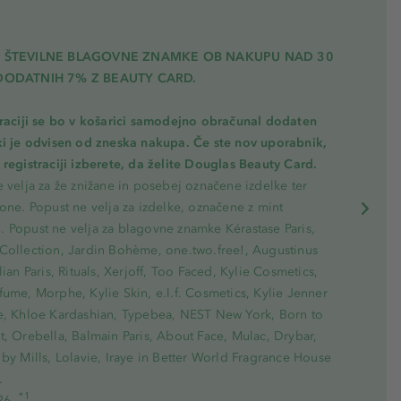
A ŠTEVILNE BLAGOVNE ZNAMKE OB NAKUPU NAD 30
DODATNIH 7% Z BEAUTY CARD.
traciji se bo v košarici samodejno obračunal dodaten
ki je odvisen od zneska nakupa. Če ste nov uporabnik,
registraciji izberete, da želite Douglas Beauty Card.
 velja za že znižane in posebej označene izdelke ter
one. Popust ne velja za izdelke, označene z mint
 Popust ne velja za blagovne znamke Kérastase Paris,
Collection, Jardin Bohème, one.two.free!, Augustinus
lian Paris, Rituals, Xerjoff, Too Faced, Kylie Cosmetics,
ume, Morphe, Kylie Skin, e.l.f. Cosmetics, Kylie Jenner
e, Khloe Kardashian, Typebea, NEST New York, Born to
, Orebella, Balmain Paris, About Face, Mulac, Drybar,
by Mills, Lolavie, Iraye in Better World Fragrance House
.
*1
26.