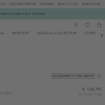
TICA
LEPOTNE STORITVE
TRGOVINE
BEAUTY CLUB
NEWSLETTER
EAUTY CARD ★ 20.7.-16.8.2026.
ILA
NOVITETE
DOUGLAS COLLECTION
STORITVE

DO DODATNIH 7% Z DBC KARTICO
€ 126,99
 VOL73821
€ 117,90 / 1 kg