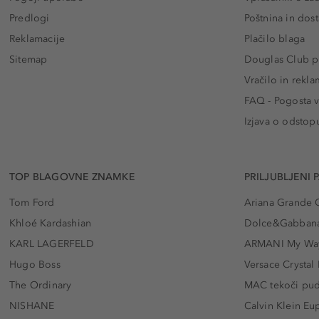
Predlogi
Poštnina in dos
Reklamacije
Plačilo blaga
Sitemap
Douglas Club pr
Vračilo in rekla
FAQ - Pogosta v
Izjava o odstop
TOP BLAGOVNE ZNAMKE
PRILJUBLJENI 
Tom Ford
Ariana Grande 
Khloé Kardashian
Dolce&Gabbana
KARL LAGERFELD
ARMANI My Wa
Hugo Boss
Versace Crystal
The Ordinary
MAC tekoči pu
NISHANE
Calvin Klein Eu