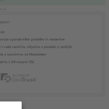
8. 26.
NOSTI
kup
 svoje uporabniške podatke in nastavitve
v vaša naročila, vključno s podatki o pošiljki
jte z naročnino na Newsletter
ačilo s šifriranjem SSL