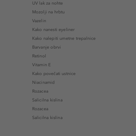
UV lak za nohte
Mozolji na hrbtu
Vazelin
Kako nanesti eyeliner
Kako nalepiti umetne trepalnice
Barvanje obrvi
Retinol
Vitamin E
Kako povečati ustnice
Niacinamid
Rozacea
Salicilna kislina
Rozacea
Salicilna kislina