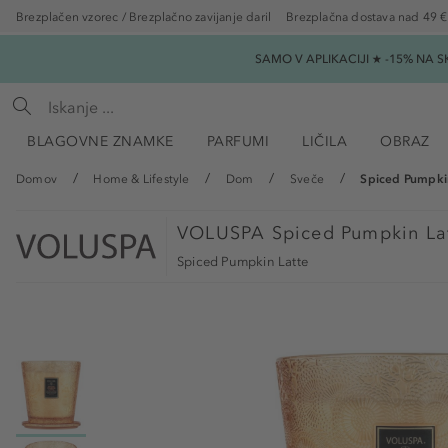
Brezplačen vzorec / Brezplačno zavijanje daril
Brezplačna dostava nad 49 €
SAMO V APLIKACIJI ★ -15% NA 
BLAGOVNE ZNAMKE
PARFUMI
LIČILA
OBRAZ
Domov
Home & Lifestyle
Dom
Sveče
Spiced Pumpkin
VOLUSPA
Spiced Pumpkin La
Spiced Pumpkin Latte