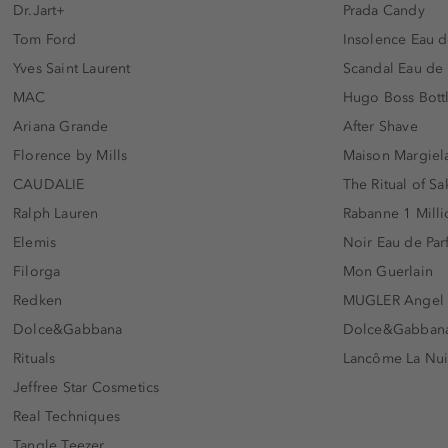
Dr.Jart+
Prada Candy
Tom Ford
Insolence Eau d
Yves Saint Laurent
Scandal Eau de
MAC
Hugo Boss Bott
Ariana Grande
After Shave
Florence by Mills
Maison Margiela
CAUDALIE
The Ritual of Sa
Ralph Lauren
Rabanne 1 Milli
Elemis
Noir Eau de Pa
Filorga
Mon Guerlain
Redken
MUGLER Angel
Dolce&Gabbana
Dolce&Gabbana 
Rituals
Lancôme La Nui
Jeffree Star Cosmetics
Real Techniques
Tangle Teezer