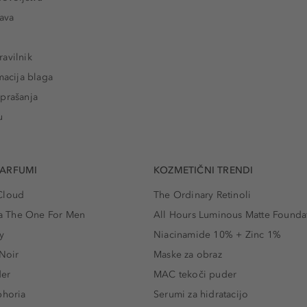
tava
avilnik
macija blaga
prašanja
u
PARFUMI
KOZMETIČNI TRENDI
Cloud
The Ordinary Retinoli
 The One For Men
All Hours Luminous Matte Founda
y
Niacinamide 10% + Zinc 1%
 Noir
Maske za obraz
der
MAC tekoči puder
phoria
Serumi za hidratacijo