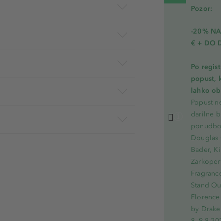
Pozor:
-20% N
€ + DO 
Po regis
popust, 
lahko ob 
Popust ne
darilne b
ponudbo.
Douglas 
Bader, Ki
Zarkoperf
Fragranc
Stand Out
Florence 
by Drake
8.-9.8.20