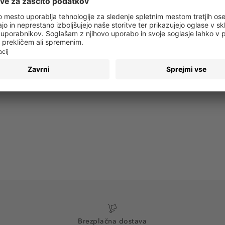
 obvestila o vseh trendih in ponudbah!
PRIJAVA
Brezplačna dostava