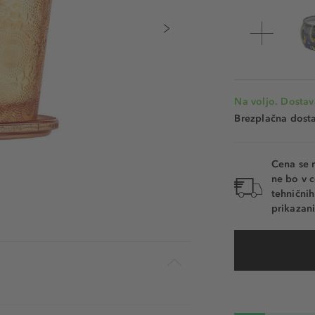
Na voljo. Dostav
Brezplačna dosta
Cena se 
ne bo v c
tehnični
prikazani