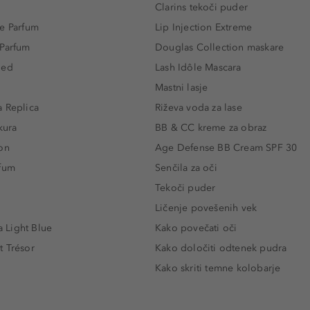
Clarins tekoči puder
e Parfum
Lip Injection Extreme
 Parfum
Douglas Collection maskare
led
Lash Idôle Mascara
Mastni lasje
 Replica
Riževa voda za lase
kura
BB & CC kreme za obraz
on
Age Defense BB Cream SPF 30
rfum
Senčila za oči
Tekoči puder
Ličenje povešenih vek
Light Blue
Kako povečati oči
t Trésor
Kako določiti odtenek pudra
Kako skriti temne kolobarje