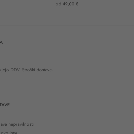
od 49,00 €
VA
ujejo DDV. Stroški dostave.
TAVE
java nepravilnosti
dovoljstvu