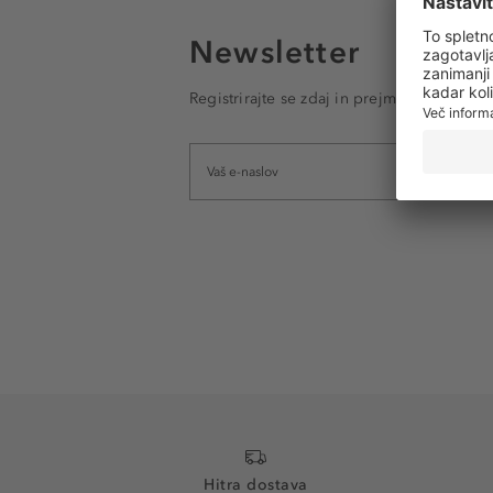
Newsletter
Registrirajte se zdaj in prejmite e-poštna
Hitra dostava