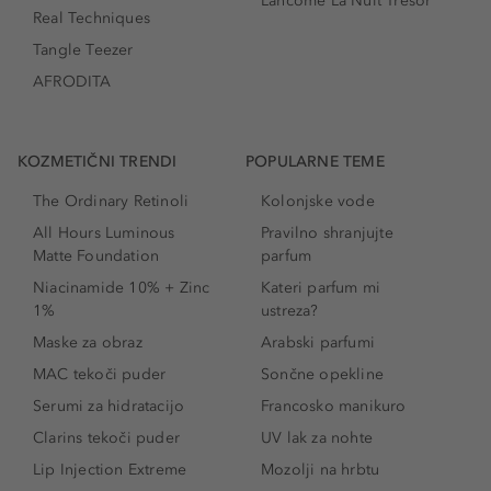
Lancôme La Nuit Trésor
Real Techniques
Tangle Teezer
AFRODITA
KOZMETIČNI TRENDI
POPULARNE TEME
The Ordinary Retinoli
Kolonjske vode
All Hours Luminous
Pravilno shranjujte
Matte Foundation
parfum
Niacinamide 10% + Zinc
Kateri parfum mi
1%
ustreza?
Maske za obraz
Arabski parfumi
MAC tekoči puder
Sončne opekline
Serumi za hidratacijo
Francosko manikuro
Clarins tekoči puder
UV lak za nohte
Lip Injection Extreme
Mozolji na hrbtu