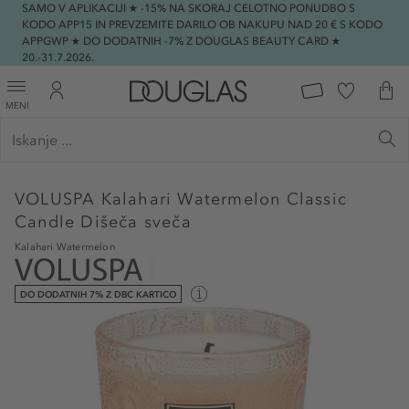
SAMO V APLIKACIJI ★ -15% NA SKORAJ CELOTNO PONUDBO S
KODO APP15 IN PREVZEMITE DARILO OB NAKUPU NAD 20 € S KODO
APPGWP ★ DO DODATNIH -7% Z DOUGLAS BEAUTY CARD ★
20.-31.7.2026.
MENI
VOLUSPA
Kalahari Watermelon Classic
Candle Dišeča sveča
Kalahari Watermelon
DO DODATNIH 7% Z DBC KARTICO