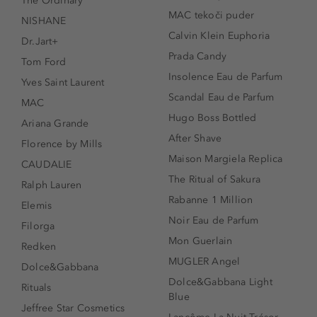
The Ordinary
MAC tekoči puder
NISHANE
Calvin Klein Euphoria
Dr.Jart+
Prada Candy
Tom Ford
Insolence Eau de Parfum
Yves Saint Laurent
Scandal Eau de Parfum
MAC
Hugo Boss Bottled
Ariana Grande
After Shave
Florence by Mills
Maison Margiela Replica
CAUDALIE
The Ritual of Sakura
Ralph Lauren
Rabanne 1 Million
Elemis
Noir Eau de Parfum
Filorga
Mon Guerlain
Redken
MUGLER Angel
Dolce&Gabbana
Dolce&Gabbana Light
Rituals
Blue
Jeffree Star Cosmetics