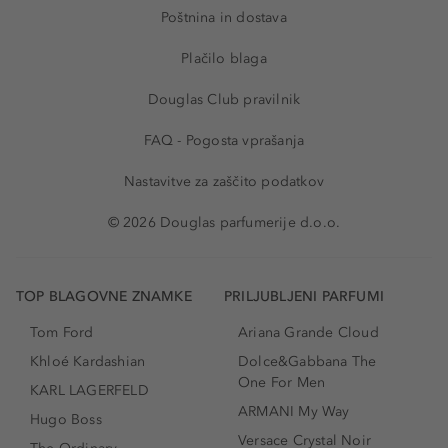
Poštnina in dostava
Plačilo blaga
Douglas Club pravilnik
FAQ - Pogosta vprašanja
Nastavitve za zaščito podatkov
© 2026 Douglas parfumerije d.o.o.
TOP BLAGOVNE ZNAMKE
PRILJUBLJENI PARFUMI
Tom Ford
Ariana Grande Cloud
Khloé Kardashian
Dolce&Gabbana The
One For Men
KARL LAGERFELD
ARMANI My Way
Hugo Boss
Versace Crystal Noir