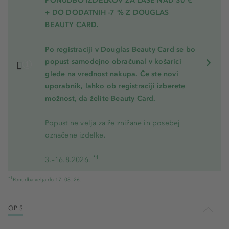
PONUDBO IZDELKOV ZA LASE NAD 30 €
+ DO DODATNIH -7 % Z DOUGLAS
BEAUTY CARD.
Po registraciji v Douglas Beauty Card se bo
popust samodejno obračunal v košarici
glede na vrednost nakupa. Če ste novi
uporabnik, lahko ob registraciji izberete
možnost, da želite Beauty Card.
Popust ne velja za že znižane in posebej
označene izdelke.
*1
3.–16.8.2026.
*1
Ponudba velja do 17. 08. 26.
OPIS