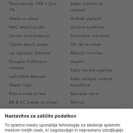
Niacinamide 10% + Zinc
Kateri parfum mi
1%
ustreza?
Maske za obraz
Arabski parfumi
MAC tekoči puder
Sončne opekline
Serumi za hidratacijo
Francosko manikuro
Clarins tekoči puder
UV lak za nohte
Lip Injection Extreme
Mozolji na hrbtu
Douglas Collection
Vazelin
maskare
Kako nanesti eyeliner
Lash Idôle Mascara
Kako nalepiti umetne
Mastni lasje
trepalnice
Riževa voda za lase
Barvanje obrvi
BB & CC kreme za obraz
Retinol
Age Defense BB Cream
Vitamin E
SPF 30
Kako povečati ustnice
Senčila za oči
Niacinamid