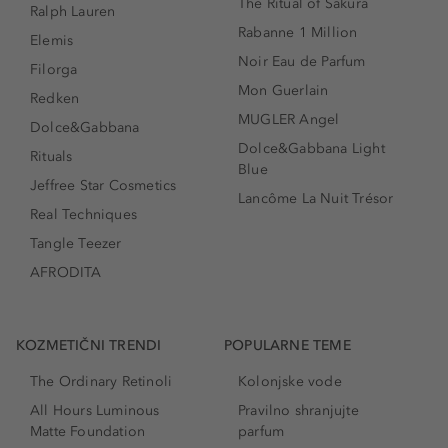
The Ritual of Sakura
Ralph Lauren
Rabanne 1 Million
Elemis
Noir Eau de Parfum
Filorga
Mon Guerlain
Redken
MUGLER Angel
Dolce&Gabbana
Dolce&Gabbana Light
Rituals
Blue
Jeffree Star Cosmetics
Lancôme La Nuit Trésor
Real Techniques
Tangle Teezer
AFRODITA
KOZMETIČNI TRENDI
POPULARNE TEME
The Ordinary Retinoli
Kolonjske vode
All Hours Luminous
Pravilno shranjujte
Matte Foundation
parfum