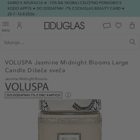
SAMO V APLIKACIJI ★ -15% NA SKORAJ CELOTNO PONUDBO S
KODO APP15 ★ DO DODATNIH -7% Z DOUGLAS BEAUTY CARD ★
20.7.-16.8.2026.
MENI
VOLUSPA
Jasmine Midnight Blooms Large
Candle Dišeča sveča
Jasmine Midnight Blooms
DO DODATNIH 7% Z DBC KARTICO