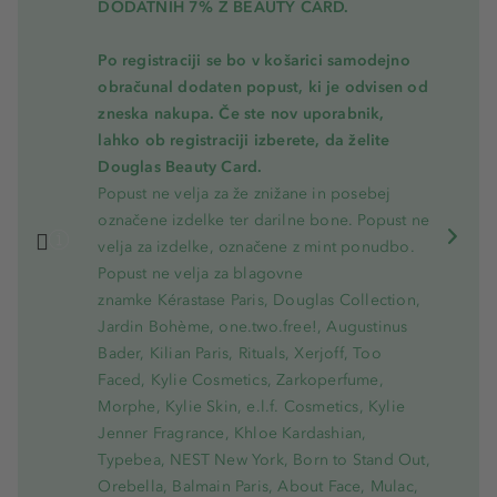
DODATNIH 7% Z BEAUTY CARD.
Po registraciji se bo v košarici samodejno
obračunal dodaten popust, ki je odvisen od
zneska nakupa. Če ste nov uporabnik,
lahko ob registraciji izberete, da želite
Douglas Beauty Card.
Popust ne velja za že znižane in posebej
označene izdelke ter darilne bone. Popust ne
velja za izdelke, označene z mint ponudbo.
Popust ne velja za blagovne
znamke Kérastase Paris, Douglas Collection,
Jardin Bohème, one.two.free!, Augustinus
Bader, Kilian Paris, Rituals, Xerjoff, Too
Faced, Kylie Cosmetics, Zarkoperfume,
Morphe, Kylie Skin, e.l.f. Cosmetics, Kylie
Jenner Fragrance, Khloe Kardashian,
Typebea, NEST New York, Born to Stand Out,
Orebella, Balmain Paris, About Face, Mulac,