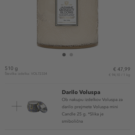
VOLUSPA Jasmine Midnight Blooms Large Candle
Jasmine Midnight Blooms Large Candle
510 g
€ 47,99
Številka izdelka: VOL72334
€ 94,10 / 1 kg
Darilo Voluspa
Ob nakupu izdelkov Voluspa za
darilo prejmete Voluspa mini
Candle 25 g. *Slika je
smibolična