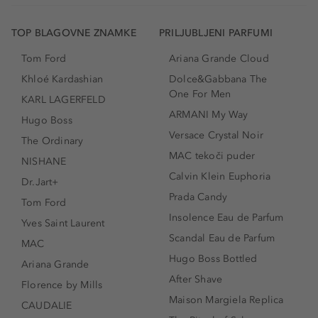
TOP BLAGOVNE ZNAMKE
PRILJUBLJENI PARFUMI
Tom Ford
Ariana Grande Cloud
Khloé Kardashian
Dolce&Gabbana The
One For Men
KARL LAGERFELD
ARMANI My Way
Hugo Boss
Versace Crystal Noir
The Ordinary
MAC tekoči puder
NISHANE
Calvin Klein Euphoria
Dr.Jart+
Prada Candy
Tom Ford
Insolence Eau de Parfum
Yves Saint Laurent
Scandal Eau de Parfum
MAC
Hugo Boss Bottled
Ariana Grande
After Shave
Florence by Mills
Maison Margiela Replica
CAUDALIE