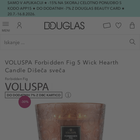
SAMO V APLIKACIJI ★ -15% NA SKORAJ CELOTNO PONUDBO S
KODO APP15 ★ DO DODATNIH -7% Z DOUGLAS BEAUTY CARD ★
20.7.-16.8.2026.
MENI
VOLUSPA
Forbidden Fig 5 Wick Hearth
Candle Dišeča sveča
Forbidden Fig
DO DODATNIH 7% Z DBC KARTICO
-30%