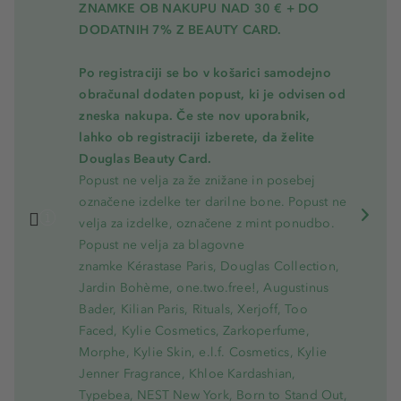
ZNAMKE OB NAKUPU NAD 30 € + DO
DODATNIH 7% Z BEAUTY CARD.
Po registraciji se bo v košarici samodejno
obračunal dodaten popust, ki je odvisen od
zneska nakupa. Če ste nov uporabnik,
lahko ob registraciji izberete, da želite
Douglas Beauty Card.
Popust ne velja za že znižane in posebej
označene izdelke ter darilne bone. Popust ne
velja za izdelke, označene z mint ponudbo.
Popust ne velja za blagovne
znamke Kérastase Paris, Douglas Collection,
Jardin Bohème, one.two.free!, Augustinus
Bader, Kilian Paris, Rituals, Xerjoff, Too
Faced, Kylie Cosmetics, Zarkoperfume,
Morphe, Kylie Skin, e.l.f. Cosmetics, Kylie
Jenner Fragrance, Khloe Kardashian,
Typebea, NEST New York, Born to Stand Out,