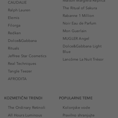
Maison Margiela Replica
CAUDALIE
The Ritual of Sakura
Ralph Lauren
Rabanne 1 Million
Elemis
Noir Eau de Parfum
Filorga
Mon Guerlain
Redken
MUGLER Angel
Dolce&Gabbana
Dolce&Gabbana Light
Rituals
Blue
Jeffree Star Cosmetics
Lancôme La Nuit Trésor
Real Techniques
Tangle Teezer
AFRODITA
KOZMETIČNI TRENDI
POPULARNE TEME
The Ordinary Retinoli
Kolonjske vode
All Hours Luminous
Pravilno shranjujte