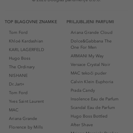
TOP BLAGOVNE ZNAMKE
PRILJUBLJENI PARFUMI
Tom Ford
Ariana Grande Cloud
Khloé Kardashian
Dolce&Gabbana The
One For Men
KARL LAGERFELD
ARMANI My Way
Hugo Boss
Versace Crystal Noir
The Ordinary
MAC tekoči puder
NISHANE
Calvin Klein Euphoria
Dr.Jart+
Prada Candy
Tom Ford
Insolence Eau de Parfum
Yves Saint Laurent
Scandal Eau de Parfum
MAC
Hugo Boss Bottled
Ariana Grande
After Shave
Florence by Mills