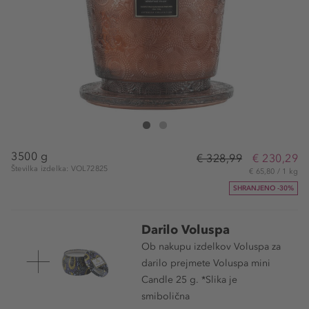
VOLUSPA Forbidden Fig 5 Wick Hearth Candle
Forbidden Fig 5 Wick Hearth Candle
3500 g
€ 328,99
€ 230,29
Številka izdelka: VOL72825
€ 65,80 / 1 kg
SHRANJENO -30%
Darilo Voluspa
Ob nakupu izdelkov Voluspa za
darilo prejmete Voluspa mini
Candle 25 g. *Slika je
smibolična