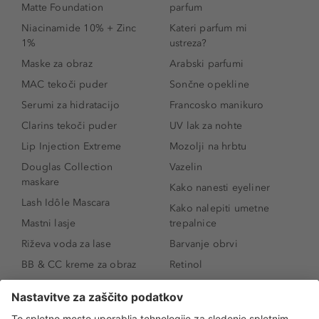
Matte Foundation
parfum
Niacinamide 10% + Zinc
Kateri parfum mi
1%
ustreza?
Maske za obraz
Arabski parfumi
MAC tekoči puder
Sončne opekline
Serumi za hidratacijo
Francosko manikuro
Clarins tekoči puder
UV lak za nohte
Lip Injection Extreme
Mozolji na hrbtu
Douglas Collection
Vazelin
maskare
Kako nanesti eyeliner
Lash Idôle Mascara
Kako nalepiti umetne
Mastni lasje
trepalnice
Riževa voda za lase
Barvanje obrvi
BB & CC kreme za obraz
Retinol
Age Defense BB Cream
Vitamin E
SPF 30
Kako povečati ustnice