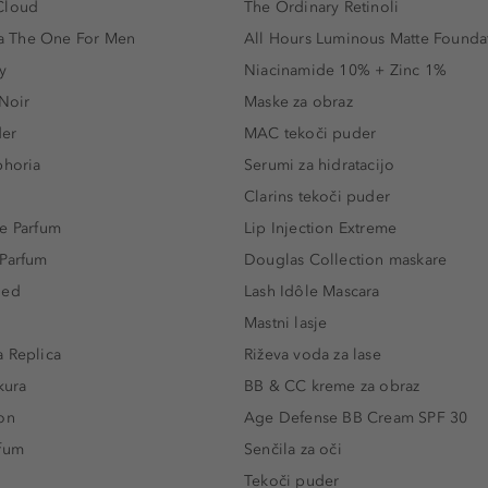
Cloud
The Ordinary Retinoli
 The One For Men
All Hours Luminous Matte Founda
y
Niacinamide 10% + Zinc 1%
 Noir
Maske za obraz
der
MAC tekoči puder
phoria
Serumi za hidratacijo
Clarins tekoči puder
e Parfum
Lip Injection Extreme
 Parfum
Douglas Collection maskare
led
Lash Idôle Mascara
Mastni lasje
 Replica
Riževa voda za lase
kura
BB & CC kreme za obraz
on
Age Defense BB Cream SPF 30
rfum
Senčila za oči
Tekoči puder