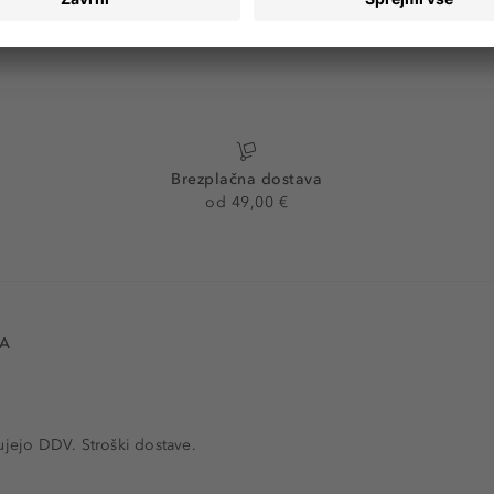
Brezplačna dostava
od 49,00 €
VA
ujejo DDV. Stroški dostave.