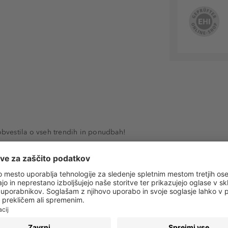
 obvestila o vseh trendih in ponudbah!
PRIJAVA