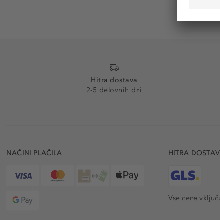
Hitra dostava
2-5 delovnih dni
NAČINI PLAČILA
HITRA DOSTA
Vse cene vključ