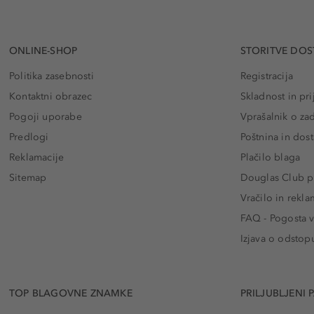
ONLINE-SHOP
STORITVE DOS
Politika zasebnosti
Registracija
Kontaktni obrazec
Skladnost in pri
Pogoji uporabe
Vprašalnik o za
Predlogi
Poštnina in dos
Reklamacije
Plačilo blaga
Sitemap
Douglas Club pr
Vračilo in rekla
FAQ - Pogosta v
Izjava o odstop
TOP BLAGOVNE ZNAMKE
PRILJUBLJENI 