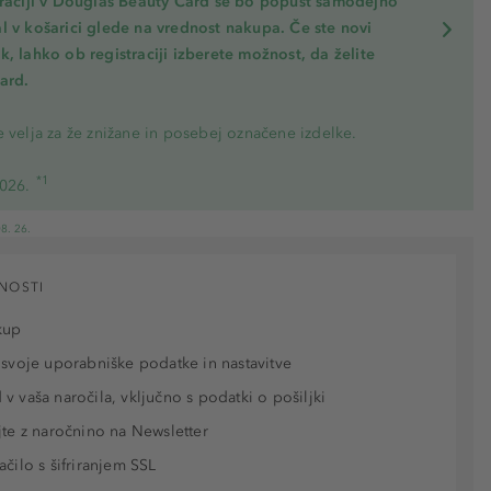
traciji v Douglas Beauty Card se bo popust samodejno
l v košarici glede na vrednost nakupa. Če ste novi
, lahko ob registraciji izberete možnost, da želite
ard.
 velja za že znižane in posebej označene izdelke.
*1
2026.
8. 26.
NOSTI
kup
 svoje uporabniške podatke in nastavitve
v vaša naročila, vključno s podatki o pošiljki
jte z naročnino na Newsletter
ačilo s šifriranjem SSL