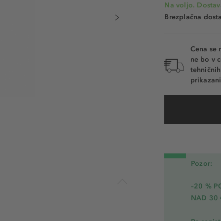
Na voljo. Dostav
Brezplačna dosta
Cena se 
ne bo v c
tehnični
prikazani
Pozor:
–20 % 
NAD 30 