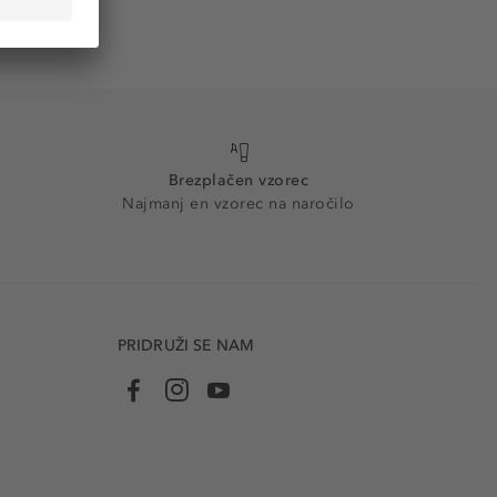
Brezplačen vzorec
Najmanj en vzorec na naročilo
PRIDRUŽI SE NAM