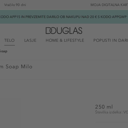
Vračilo 90 dni
MOJA DIGITALNA KAR
ODO APP15 IN PREVZEMITE DARILO OB NAKUPU NAD 20 € S KODO APPGWP ★
TELO
LASJE
HOME & LIFESTYLE
POPUSTI IN DAR
Soap
m Soap Milo
250 ml
Številka izdelka: 