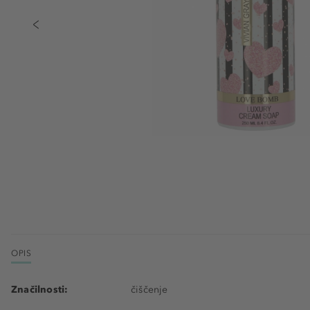
OPIS
Značilnosti:
čiščenje