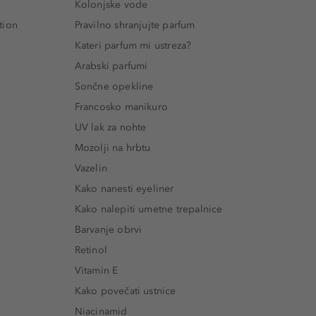
Kolonjske vode
tion
Pravilno shranjujte parfum
Kateri parfum mi ustreza?
Arabski parfumi
Sončne opekline
Francosko manikuro
UV lak za nohte
Mozolji na hrbtu
Vazelin
Kako nanesti eyeliner
Kako nalepiti umetne trepalnice
Barvanje obrvi
Retinol
Vitamin E
Kako povečati ustnice
Niacinamid