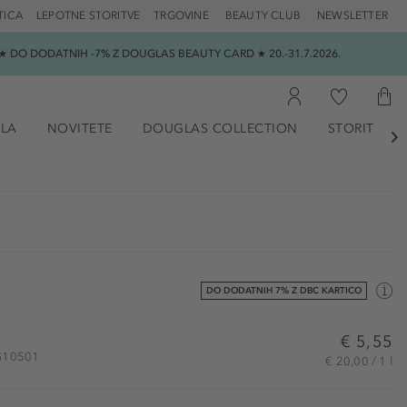
TICA
LEPOTNE STORITVE
TRGOVINE
BEAUTY CLUB
NEWSLETTER
 DO DODATNIH -7% Z DOUGLAS BEAUTY CARD ★ 20.-31.7.2026.
ILA
NOVITETE
DOUGLAS COLLECTION
STORITVE

DO DODATNIH 7% Z DBC KARTICO
€ 5,55
VG10501
€ 20,00 / 1 l