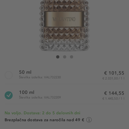
Valentino Uomo Eau de Toilette
Uomo Eau de Toilette
Uomo Eau de Toilette
50 ml
€ 101,55
Številka izdelka: VAL732230
€ 2.031,00 / 1 l
100 ml
€ 144,55
Številka izdelka: VAL732209
€ 1.445,50 / 1 l
Na voljo. Dostava: 2 do 5 delovnih dni
Brezplačna dostava za naročila nad 49 €