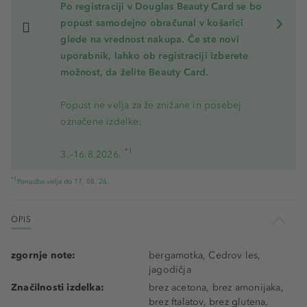
Po registraciji v Douglas Beauty Card se bo
popust samodejno obračunal v košarici
glede na vrednost nakupa. Če ste novi
uporabnik, lahko ob registraciji izberete
možnost, da želite Beauty Card.
Popust ne velja za že znižane in posebej
označene izdelke.
*1
3.–16.8.2026.
*1
Ponudba velja do 17. 08. 26.
OPIS
zgornje note:
bergamotka, Cedrov les,
jagodičja
Značilnosti izdelka:
brez acetona, brez amonijaka,
brez ftalatov, brez glutena,