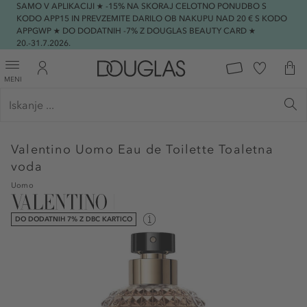
SAMO V APLIKACIJI ★ -15% NA SKORAJ CELOTNO PONUDBO S
KODO APP15 IN PREVZEMITE DARILO OB NAKUPU NAD 20 € S KODO
APPGWP ★ DO DODATNIH -7% Z DOUGLAS BEAUTY CARD ★
20.-31.7.2026.
MENI
Valentino
Uomo Eau de Toilette Toaletna
voda
Uomo
DO DODATNIH 7% Z DBC KARTICO