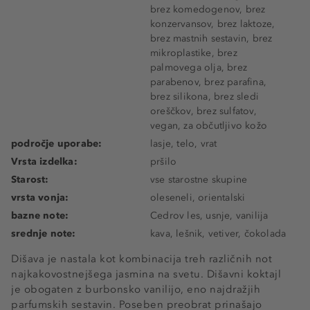
brez komedogenov, brez
konzervansov, brez laktoze,
brez mastnih sestavin, brez
mikroplastike, brez
palmovega olja, brez
parabenov, brez parafina,
brez silikona, brez sledi
oreščkov, brez sulfatov,
vegan, za občutljivo kožo
področje uporabe:
lasje, telo, vrat
Vrsta izdelka:
pršilo
Starost:
vse starostne skupine
vrsta vonja:
oleseneli, orientalski
bazne note:
Cedrov les, usnje, vanilija
srednje note:
kava, lešnik, vetiver, čokolada
Dišava je nastala kot kombinacija treh različnih not
najkakovostnejšega jasmina na svetu. Dišavni koktajl
je obogaten z burbonsko vanilijo, eno najdražjih
parfumskih sestavin. Poseben preobrat prinašajo