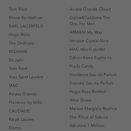
Tom Ford
Ariana Grande Cloud
Khloé Kardashian
Dolce&Gabbana The
One For Men
KARL LAGERFELD
ARMANI My Way
Hugo Boss
Versace Crystal Noir
The Ordinary
MAC tekoči puder
NISHANE
Calvin Klein Euphoria
Dr.Jart+
Prada Candy
Tom Ford
Insolence Eau de Parfum
Yves Saint Laurent
Scandal Eau de Parfum
MAC
Hugo Boss Bottled
Ariana Grande
After Shave
Florence by Mills
Maison Margiela Replica
CAUDALIE
The Ritual of Sakura
Ralph Lauren
Rabanne 1 Million
Elemis