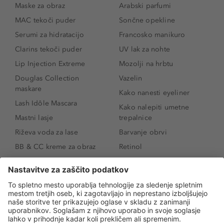
Maske za obraz
Arabski parfumi
MAC tekoči puder
Sončne opekline
Serumi za hidratacijo
Francosko manikuro
Clarins tekoči puder
UV lak za nohte
Lip Injection Extreme
Mozolji na hrbtu
Douglas Collection
Vazelin
maskare
Kako nanesti eyeliner
Lash Idôle Mascara
Kako nalepiti umetne
Mastni lasje
trepalnice
Riževa voda za lase
Barvanje obrvi
BB & CC kreme za obraz
Retinol
Age Defense BB Cream
Vitamin E
SPF 30
Kako povečati ustnice
Senčila za oči
Niacinamid
Tekoči puder
Rozacea
Ličenje povešenih vek
Salicilna kislina