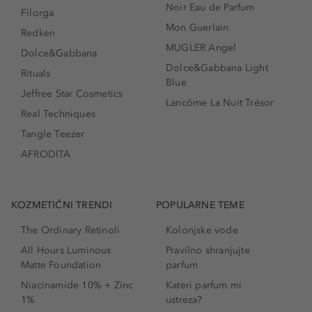
Noir Eau de Parfum
Filorga
Mon Guerlain
Redken
MUGLER Angel
Dolce&Gabbana
Dolce&Gabbana Light
Rituals
Blue
Jeffree Star Cosmetics
Lancôme La Nuit Trésor
Real Techniques
Tangle Teezer
AFRODITA
KOZMETIČNI TRENDI
POPULARNE TEME
The Ordinary Retinoli
Kolonjske vode
All Hours Luminous
Pravilno shranjujte
Matte Foundation
parfum
Niacinamide 10% + Zinc
Kateri parfum mi
1%
ustreza?