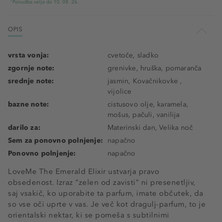
*1
Ponudba velja do 10. 08. 26.
OPIS
vrsta vonja:
cvetoče, sladko
zgornje note:
grenivke, hruška, pomaranča
srednje note:
jasmin, Kovačnikovke ,
vijolice
bazne note:
cistusovo olje, karamela,
mošus, pačuli, vanilija
darilo za:
Materinski dan, Velika noč
Sem za ponovno polnjenje:
napačno
Ponovno polnjenje:
napačno
LoveMe The Emerald Elixir ustvarja pravo
obsedenost. Izraz "zelen od zavisti" ni presenetljiv,
saj vsakič, ko uporabite ta parfum, imate občutek, da
so vse oči uprte v vas. Je več kot dragulj-parfum, to je
orientalski nektar, ki se pomeša s subtilnimi