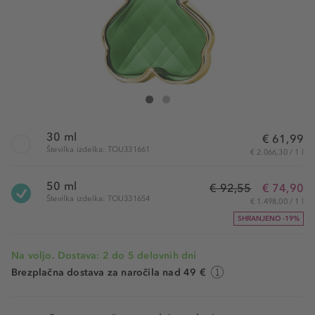
Tous LoveMe The Emerald Elixir Parfum
LoveMe The Emerald Elixir Parfum
30 ml
€ 61,99
Številka izdelka: TOU331661
€ 2.066,30 / 1 l
50 ml
€ 92,55
€ 74,90
Številka izdelka: TOU331654
€ 1.498,00 / 1 l
SHRANJENO -19%
Na voljo. Dostava: 2 do 5 delovnih dni
Brezplačna dostava za naročila nad 49 €