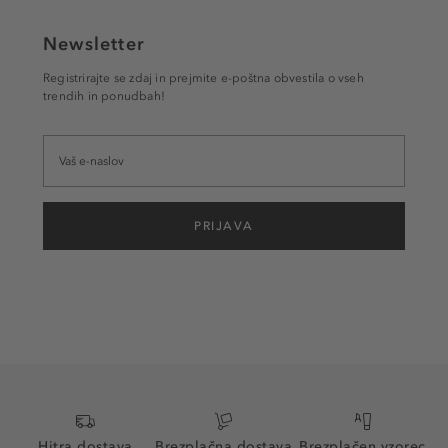
Newsletter
Registrirajte se zdaj in prejmite e-poštna obvestila o vseh
trendih in ponudbah!
PRIJAVA
Hitra dostava
Brezplačna dostava
Brezplačen vzorec