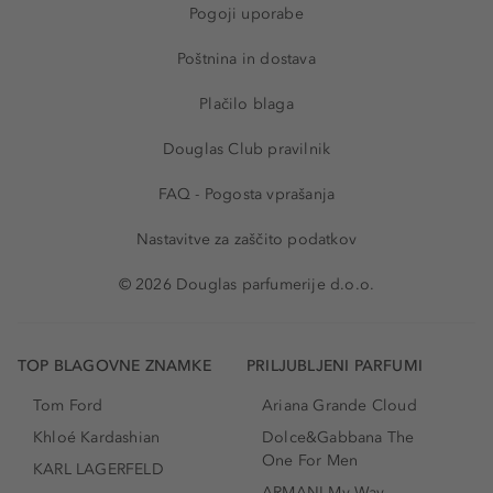
Pogoji uporabe
Poštnina in dostava
Plačilo blaga
Douglas Club pravilnik
FAQ - Pogosta vprašanja
Nastavitve za zaščito podatkov
© 2026 Douglas parfumerije d.o.o.
TOP BLAGOVNE ZNAMKE
PRILJUBLJENI PARFUMI
Tom Ford
Ariana Grande Cloud
Khloé Kardashian
Dolce&Gabbana The
One For Men
KARL LAGERFELD
ARMANI My Way