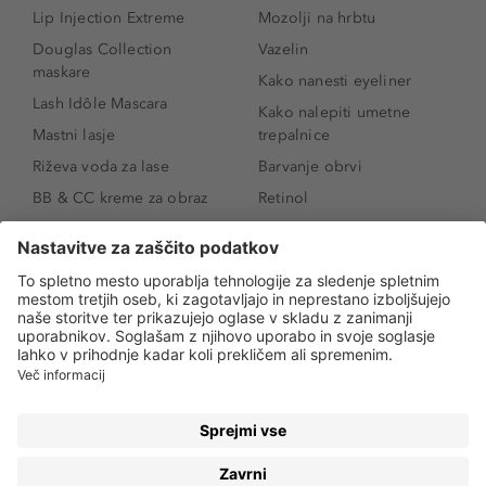
Lip Injection Extreme
Mozolji na hrbtu
Douglas Collection
Vazelin
maskare
Kako nanesti eyeliner
Lash Idôle Mascara
Kako nalepiti umetne
Mastni lasje
trepalnice
Riževa voda za lase
Barvanje obrvi
BB & CC kreme za obraz
Retinol
Age Defense BB Cream
Vitamin E
SPF 30
Kako povečati ustnice
Senčila za oči
Niacinamid
Tekoči puder
Rozacea
Ličenje povešenih vek
Salicilna kislina
Kako povečati oči
Rozacea
Kako določiti odtenek
Salicilna kislina
pudra
Kako skriti temne