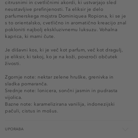
citrusnimi in cvetličnimi akordi, ki ustvarjajo sled
neustavljive prefinjenosti. Ta eliksir je delo
parfumerskega mojstra Dominiquea Ropiona, ki se je
s to orientalsko, cvetlično in aromatično kreacijo znal
pokloniti najbolj ekskluzivnemu luksuzu. Vohalna
kaprica, ki mami čute.
Je dišavni kos, ki je več kot parfum, več kot dragulj,
je eliksir, ki takoj, ko je na koži, povzroči občutek
živosti.
Zgornje note: nektar zelene hruške, grenivka in
sladka pomaranča.
Srednje note: lonicera, sončni jasmin in pudrasta
vijolica.
Bazne note: karamelizirana vanilija, indonezijski
pačuli, cistus in mošus.
UPORABA