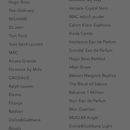
Hugo Boss
Versace Crystal Noir
The Ordinary
MAC tekoči puder
NISHANE
Calvin Klein Euphoria
Dr.Jart+
Prada Candy
Tom Ford
Insolence Eau de Parfum
Yves Saint Laurent
Scandal Eau de Parfum
MAC
Hugo Boss Bottled
Ariana Grande
After Shave
Florence by Mills
Maison Margiela Replica
CAUDALIE
The Ritual of Sakura
Ralph Lauren
Rabanne 1 Million
Elemis
Noir Eau de Parfum
Filorga
Mon Guerlain
Redken
MUGLER Angel
Dolce&Gabbana
Dolce&Gabbana Light
Rituals