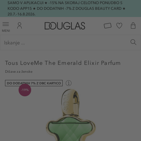
SAMO V APLIKACIJI ★ -15% NA SKORAJ CELOTNO PONUDBO S
KODO APP15 ★ DO DODATNIH -7% Z DOUGLAS BEAUTY CARD ★
20.7.-16.8.2026.
MENI
Tous
LoveMe The Emerald Elixir Parfum
Dišave za ženske
DO DODATNIH 7% Z DBC KARTICO
-19%