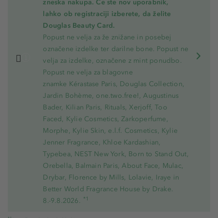
zneska nakupa. Če ste nov uporabnik,
lahko ob registraciji izberete, da želite
Douglas Beauty Card.
Popust ne velja za že znižane in posebej
označene izdelke ter darilne bone. Popust ne
velja za izdelke, označene z mint ponudbo.
Popust ne velja za blagovne
znamke Kérastase Paris, Douglas Collection,
Jardin Bohème, one.two.free!, Augustinus
Bader, Kilian Paris, Rituals, Xerjoff, Too
Faced, Kylie Cosmetics, Zarkoperfume,
Morphe, Kylie Skin, e.l.f. Cosmetics, Kylie
Jenner Fragrance, Khloe Kardashian,
Typebea, NEST New York, Born to Stand Out,
Orebella, Balmain Paris, About Face, Mulac,
Drybar, Florence by Mills, Lolavie, Iraye in
Better World Fragrance House by Drake.
*1
8.-9.8.2026.