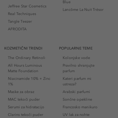
Blue
Jeffree Star Cosmetics
Lancôme La Nuit Trésor
Real Techniques
Tangle Teezer
AFRODITA
KOZMETIČNI TRENDI
POPULARNE TEME
The Ordinary Retinoli
Kolonjske vode
All Hours Luminous
Pravilno shranjujte
Matte Foundation
parfum
Niacinamide 10% + Zinc
Kateri parfum mi
1%
ustreza?
Maske za obraz
Arabski parfumi
MAC tekoči puder
Sončne opekline
Serumi za hidratacijo
Francosko manikuro
Clarins tekoči puder
UV lak za nohte