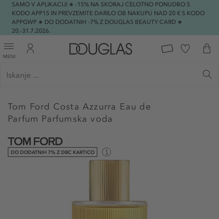
SAMO V APLIKACIJI ★ -15% NA SKORAJ CELOTNO PONUDBO S
KODO APP15 IN PREVZEMITE DARILO OB NAKUPU NAD 20 € S KODO
APPGWP ★ DO DODATNIH -7% Z DOUGLAS BEAUTY CARD ★
20.-31.7.2026.
MENI
Tom Ford
Costa Azzurra Eau de
Parfum Parfumska voda
DO DODATNIH 7% Z DBC KARTICO