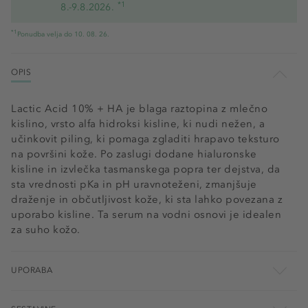
*1
8.-9.8.2026.
*1
Ponudba velja do 10. 08. 26.
OPIS
Lactic Acid 10% + HA je blaga raztopina z mlečno
kislino, vrsto alfa hidroksi kisline, ki nudi nežen, a
učinkovit piling, ki pomaga zgladiti hrapavo teksturo
na površini kože. Po zaslugi dodane hialuronske
kisline in izvlečka tasmanskega popra ter dejstva, da
sta vrednosti pKa in pH uravnoteženi, zmanjšuje
draženje in občutljivost kože, ki sta lahko povezana z
uporabo kisline. Ta serum na vodni osnovi je idealen
za suho kožo.
UPORABA