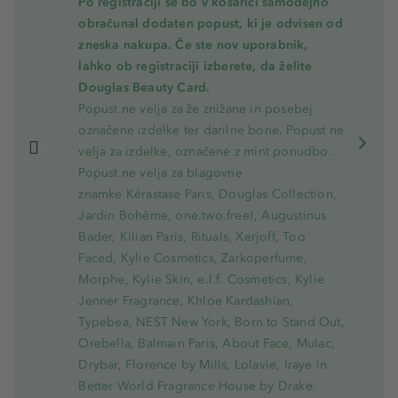
Po registraciji se bo v košarici samodejno
obračunal dodaten popust, ki je odvisen od
zneska nakupa. Če ste nov uporabnik,
lahko ob registraciji izberete, da želite
Douglas Beauty Card.
Popust ne velja za že znižane in posebej
označene izdelke ter darilne bone. Popust ne
velja za izdelke, označene z mint ponudbo.
Popust ne velja za blagovne
znamke Kérastase Paris, Douglas Collection,
Jardin Bohème, one.two.free!, Augustinus
Bader, Kilian Paris, Rituals, Xerjoff, Too
Faced, Kylie Cosmetics, Zarkoperfume,
Morphe, Kylie Skin, e.l.f. Cosmetics, Kylie
Jenner Fragrance, Khloe Kardashian,
Typebea, NEST New York, Born to Stand Out,
Orebella, Balmain Paris, About Face, Mulac,
Drybar, Florence by Mills, Lolavie, Iraye in
Better World Fragrance House by Drake.