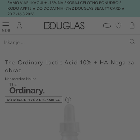
SAMO V APLIKACIJI ★ -15% NA SKORAJ CELOTNO PONUDBO S
KODO APP15 ★ DO DODATNIH -7% Z DOUGLAS BEAUTY CARD ★
20.7.-16.8.2026.
MENI
The Ordinary
Lactic Acid 10% + HA Nega za
obraz
Neposredne kisline
DO DODATNIH 7% Z DBC KARTICO