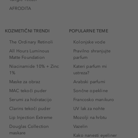
AFRODITA
KOZMETIČNI TRENDI
POPULARNE TEME
The Ordinary Retinoli
Kolonjske vode
All Hours Luminous
Pravilno shranjujte
Matte Foundation
parfum
Niacinamide 10% + Zinc
Kateri parfum mi
1%
ustreza?
Maske za obraz
Arabski parfumi
MAC tekoči puder
Sončne opekline
Serumi za hidratacijo
Francosko manikuro
Clarins tekoči puder
UV lak za nohte
Lip Injection Extreme
Mozolji na hrbtu
Douglas Collection
Vazelin
maskare
Kako nanesti eyeliner