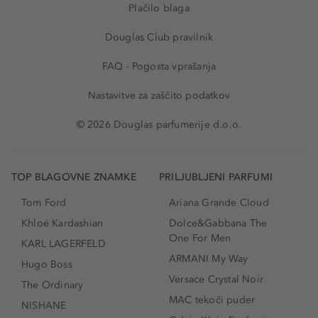
Plačilo blaga
Douglas Club pravilnik
FAQ - Pogosta vprašanja
Nastavitve za zaščito podatkov
© 2026 Douglas parfumerije d.o.o.
TOP BLAGOVNE ZNAMKE
PRILJUBLJENI PARFUMI
Tom Ford
Ariana Grande Cloud
Khloé Kardashian
Dolce&Gabbana The
One For Men
KARL LAGERFELD
ARMANI My Way
Hugo Boss
Versace Crystal Noir
The Ordinary
MAC tekoči puder
NISHANE