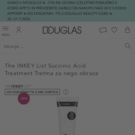
SAMO V APLIKACIJI ★ -15% NA SKORAJ CELOTNO PONUDBO S
KODO APP15 IN PREVZEMITE DARILO OB NAKUPU NAD 20 € S KODO
APPGWP ★ DO DODATNIH -7% Z DOUGLAS BEAUTY CARD ★
20.-31.7.2026.
MENI
The INKEY List
Succinic Acid
Treatment Tretma za nego obraza
DO DODATNIH 7% Z DBC KARTICO
-30%