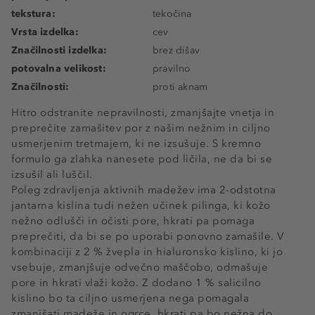
tekstura:
tekočina
Vrsta izdelka:
cev
Značilnosti izdelka:
brez dišav
potovalna velikost:
pravilno
Značilnosti:
proti aknam
Hitro odstranite nepravilnosti, zmanjšajte vnetja in
preprečite zamašitev por z našim nežnim in ciljno
usmerjenim tretmajem, ki ne izsušuje. S kremno
formulo ga zlahka nanesete pod ličila, ne da bi se
izsušil ali luščil.
Poleg zdravljenja aktivnih madežev ima 2-odstotna
jantarna kislina tudi nežen učinek pilinga, ki kožo
nežno odlušči in očisti pore, hkrati pa pomaga
preprečiti, da bi se po uporabi ponovno zamašile. V
kombinaciji z 2 % žvepla in hialuronsko kislino, ki jo
vsebuje, zmanjšuje odvečno maščobo, odmašuje
pore in hkrati vlaži kožo. Z dodano 1 % salicilno
kislino bo ta ciljno usmerjena nega pomagala
zmanjšati madeže in ogrce, hkrati pa bo nežna do