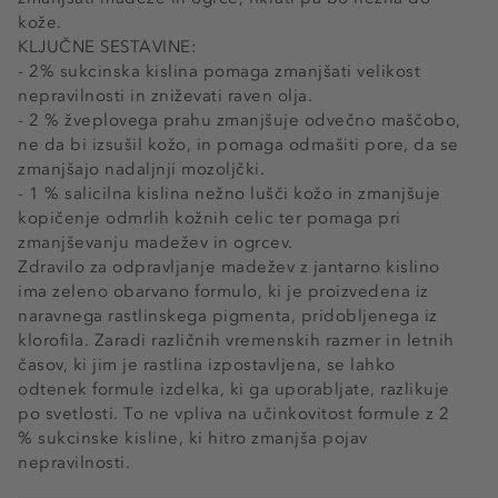
kože.
KLJUČNE SESTAVINE:
- 2% sukcinska kislina pomaga zmanjšati velikost
nepravilnosti in zniževati raven olja.
- 2 % žveplovega prahu zmanjšuje odvečno maščobo,
ne da bi izsušil kožo, in pomaga odmašiti pore, da se
zmanjšajo nadaljnji mozoljčki.
- 1 % salicilna kislina nežno lušči kožo in zmanjšuje
kopičenje odmrlih kožnih celic ter pomaga pri
zmanjševanju madežev in ogrcev.
Zdravilo za odpravljanje madežev z jantarno kislino
ima zeleno obarvano formulo, ki je proizvedena iz
naravnega rastlinskega pigmenta, pridobljenega iz
klorofila. Zaradi različnih vremenskih razmer in letnih
časov, ki jim je rastlina izpostavljena, se lahko
odtenek formule izdelka, ki ga uporabljate, razlikuje
po svetlosti. To ne vpliva na učinkovitost formule z 2
% sukcinske kisline, ki hitro zmanjša pojav
nepravilnosti.