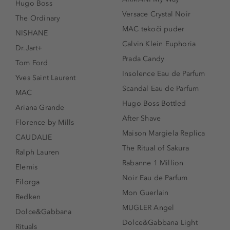
Hugo Boss
Versace Crystal Noir
The Ordinary
MAC tekoči puder
NISHANE
Calvin Klein Euphoria
Dr.Jart+
Prada Candy
Tom Ford
Insolence Eau de Parfum
Yves Saint Laurent
Scandal Eau de Parfum
MAC
Hugo Boss Bottled
Ariana Grande
After Shave
Florence by Mills
Maison Margiela Replica
CAUDALIE
The Ritual of Sakura
Ralph Lauren
Rabanne 1 Million
Elemis
Noir Eau de Parfum
Filorga
Mon Guerlain
Redken
MUGLER Angel
Dolce&Gabbana
Dolce&Gabbana Light
Rituals