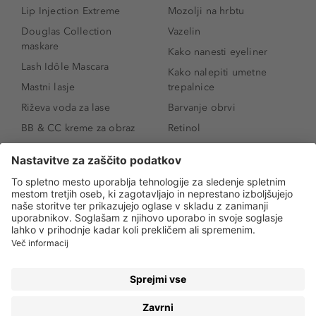
Lip Injection Extreme
Mozolji na hrbtu
Douglas Collection
Vazelin
maskare
Kako nanesti eyeliner
Lash Idôle Mascara
Kako nalepiti umetne
Mastni lasje
trepalnice
Riževa voda za lase
Barvanje obrvi
BB & CC kreme za obraz
Retinol
Age Defense BB Cream
Vitamin E
SPF 30
Kako povečati ustnice
Senčila za oči
Niacinamid
Tekoči puder
Rozacea
Ličenje povešenih vek
Salicilna kislina
Kako povečati oči
Rozacea
Kako določiti odtenek
Salicilna kislina
pudra
Kako skriti temne
kolobarje