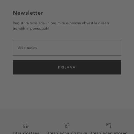
Newsletter
Registrirajte se zdaj in prejmite e-poštna obvestila o vseh
trendih in ponudbah!
PRIJAVA
Hitra dostava
Brezplačna dostava
Brezplačen vzorec