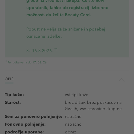
glede na vrednost nakupa. Če ste novi
uporabnik, lahko ob registraciji izberete
možnost, da želite Beauty Card.
Popust ne velja za že znižane in posebej
označene izdelke.
*1
3.–16.8.2026.
*1
Ponudba velja do 17. 08. 26.
OPIS
Tip kože:
vsi tipi kože
Starost:
brez dišav, brez poskusov na
živalih, vse starostne skupine
Sem za ponovno polnjenje:
napačno
Ponovno polnjenje:
napačno
področje uporabe:
obraz