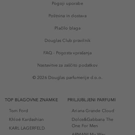
Pogoji uporabe
Poštnina in dostava
Plačilo blaga
Douglas Club pravilnik
FAQ - Pogosta vprašanja
Nastavitve za zaščito podatkov
© 2026 Douglas parfumerije d.o.o.
TOP BLAGOVNE ZNAMKE
PRILJUBLJENI PARFUMI
Tom Ford
Ariana Grande Cloud
Khloé Kardashian
Dolce&Gabbana The
One For Men
KARL LAGERFELD
ARMANI My Way