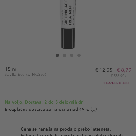
The INKEY List Succinic Acid Treatment
Succinic Acid Treatment
Succinic Acid Treatment
Succinic Acid Treatment
15 ml
€ 12,55
€ 8,79
Številka izdelka: INK22306
€ 586,00 / 1 l
SHRANJENO -30%
Na voljo. Dostava: 2 do 5 delovnih dni
Brezplačna dostava za naročila nad 49 €
Cena se nanaša na prodajo preko interneta.
Fotografija izdelka morda ne bo v celoti ustrezala