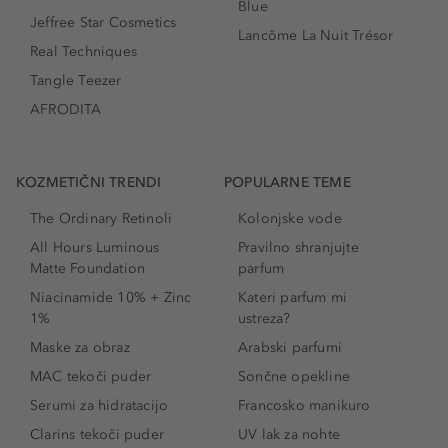
Blue
Jeffree Star Cosmetics
Lancôme La Nuit Trésor
Real Techniques
Tangle Teezer
AFRODITA
KOZMETIČNI TRENDI
POPULARNE TEME
The Ordinary Retinoli
Kolonjske vode
All Hours Luminous
Pravilno shranjujte
Matte Foundation
parfum
Niacinamide 10% + Zinc
Kateri parfum mi
1%
ustreza?
Maske za obraz
Arabski parfumi
MAC tekoči puder
Sončne opekline
Serumi za hidratacijo
Francosko manikuro
Clarins tekoči puder
UV lak za nohte