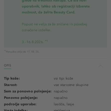
glede na vrednost nakupa. Če ste novi
uporabnik, lahko ob registraciji izberete
možnost, da želite Beauty Card.
Popust ne velja za že znižane in posebej
označene izdelke.
*1
3.–16.8.2026.
*1
Ponudba velja do 17. 08. 26.
OPIS
Tip kože:
vsi tipi kože
Starost:
vse starostne skupine
Sem za ponovno polnjenje:
napačno
Ponovno polnjenje:
napačno
področje uporabe:
lasišče, lasje
Vrsta izdelka:
steklenica