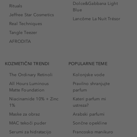
Dolce&Gabbana Light
Rituals
Blue
Jeffree Star Cosmetics
Lancôme La Nuit Trésor
Real Techniques
Tangle Teezer
AFRODITA
KOZMETIČNI TRENDI
POPULARNE TEME
The Ordinary Retinoli
Kolonjske vode
All Hours Luminous
Pravilno shranjujte
Matte Foundation
parfum
Niacinamide 10% + Zinc
Kateri parfum mi
1%
ustreza?
Maske za obraz
Arabski parfumi
MAC tekoči puder
Sončne opekline
Serumi za hidratacijo
Francosko manikuro