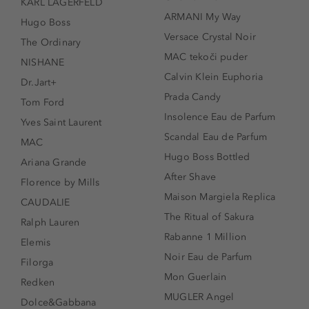
KARL LAGERFELD
ARMANI My Way
Hugo Boss
Versace Crystal Noir
The Ordinary
MAC tekoči puder
NISHANE
Calvin Klein Euphoria
Dr.Jart+
Prada Candy
Tom Ford
Insolence Eau de Parfum
Yves Saint Laurent
Scandal Eau de Parfum
MAC
Hugo Boss Bottled
Ariana Grande
After Shave
Florence by Mills
Maison Margiela Replica
CAUDALIE
The Ritual of Sakura
Ralph Lauren
Rabanne 1 Million
Elemis
Noir Eau de Parfum
Filorga
Mon Guerlain
Redken
MUGLER Angel
Dolce&Gabbana