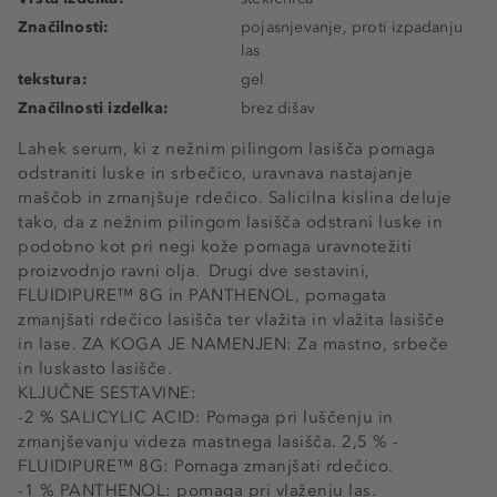
Značilnosti:
pojasnjevanje, proti izpadanju
las
tekstura:
gel
Značilnosti izdelka:
brez dišav
Lahek serum, ki z nežnim pilingom lasišča pomaga
odstraniti luske in srbečico, uravnava nastajanje
maščob in zmanjšuje rdečico. Salicilna kislina deluje
tako, da z nežnim pilingom lasišča odstrani luske in
podobno kot pri negi kože pomaga uravnotežiti
proizvodnjo ravni olja. Drugi dve sestavini,
FLUIDIPURE™ 8G in PANTHENOL, pomagata
zmanjšati rdečico lasišča ter vlažita in vlažita lasišče
in lase. ZA KOGA JE NAMENJEN: Za mastno, srbeče
in luskasto lasišče.
KLJUČNE SESTAVINE:
-2 % SALICYLIC ACID: Pomaga pri luščenju in
zmanjševanju videza mastnega lasišča. 2,5 % -
FLUIDIPURE™ 8G: Pomaga zmanjšati rdečico.
-1 % PANTHENOL: pomaga pri vlaženju las.