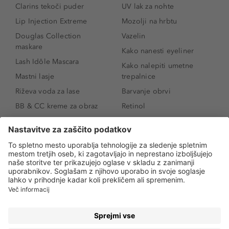
Clarins tekoči puder
UV lak za nohte
Lip Injection Extreme
Mozolji na hrbtu
Douglas Collection
Vazelin
maskare
Kako nanesti eyeliner
Lash Idôle Mascara
Kako nalepiti umetne
Mastni lasje
trepalnice
Riževa voda za lase
Barvanje obrvi
BB & CC kreme za obraz
Retinol
Age Defense BB Cream
Vitamin E
SPF 30
Kako povečati ustnice
Senčila za oči
Niacinamid
Tekoči puder
Rozacea
Ličenje povešenih vek
Salicilna kislina
Kako povečati oči
Rozacea
Kako določiti odtenek
Salicilna kislina
pudra