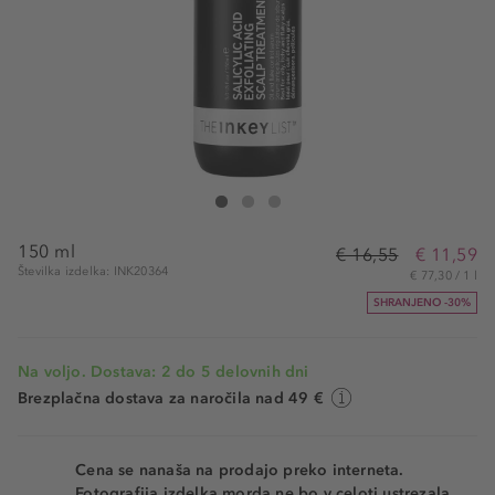
The INKEY List Salicylic Scalp Treatment
Salicylic Scalp Treatment
Salicylic Scalp Treatment
150 ml
€ 16,55
€ 11,59
Številka izdelka: INK20364
€ 77,30 / 1 l
SHRANJENO -30%
Na voljo. Dostava: 2 do 5 delovnih dni
Brezplačna dostava za naročila nad 49 €
Cena se nanaša na prodajo preko interneta.
Fotografija izdelka morda ne bo v celoti ustrezala