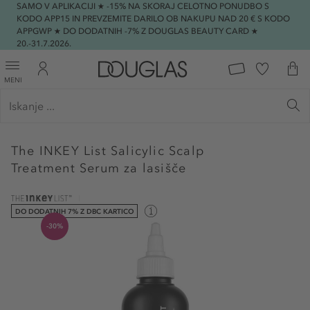
SAMO V APLIKACIJI ★ -15% NA SKORAJ CELOTNO PONUDBO S
KODO APP15 IN PREVZEMITE DARILO OB NAKUPU NAD 20 € S KODO
APPGWP ★ DO DODATNIH -7% Z DOUGLAS BEAUTY CARD ★
20.-31.7.2026.
MENI
The INKEY List
Salicylic Scalp
Treatment Serum za lasišče
DO DODATNIH 7% Z DBC KARTICO
-30%