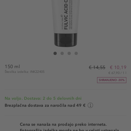
The INKEY List Fulvic Acid Cleanser
Fulvic Acid Cleanser
Fulvic Acid Cleanser
Fulvic Acid Cleanser
150 ml
€ 14,55
€ 10,19
Številka izdelka: INK22405
€ 67,90 / 1 l
SHRANJENO -30%
Na voljo. Dostava: 2 do 5 delovnih dni
Brezplačna dostava za naročila nad 49 €
Cena se nanaša na prodajo preko interneta.
Fotografija izdelka morda ne bo v celoti ustrezala