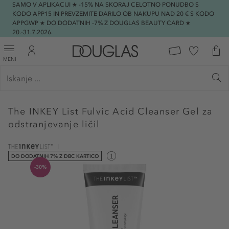
SAMO V APLIKACIJI ★ -15% NA SKORAJ CELOTNO PONUDBO S
KODO APP15 IN PREVZEMITE DARILO OB NAKUPU NAD 20 € S KODO
APPGWP ★ DO DODATNIH -7% Z DOUGLAS BEAUTY CARD ★
20.-31.7.2026.
MENI
The INKEY List
Fulvic Acid Cleanser Gel za
odstranjevanje ličil
DO DODATNIH 7% Z DBC KARTICO
-30%