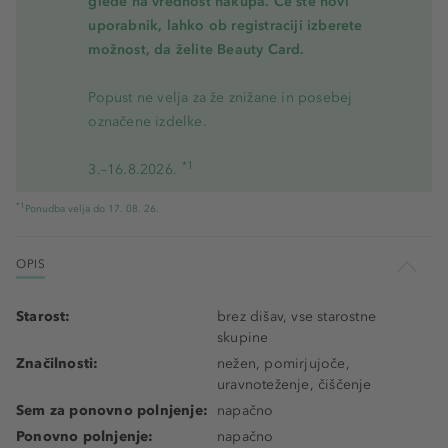
glede na vrednost nakupa. Če ste novi
uporabnik, lahko ob registraciji izberete
možnost, da želite Beauty Card.
Popust ne velja za že znižane in posebej
označene izdelke.
*1
3.–16.8.2026.
*1
Ponudba velja do 17. 08. 26.
OPIS
Starost:
brez dišav, vse starostne
skupine
Značilnosti:
nežen, pomirjujoče,
uravnoteženje, čiščenje
Sem za ponovno polnjenje:
napačno
Ponovno polnjenje:
napačno