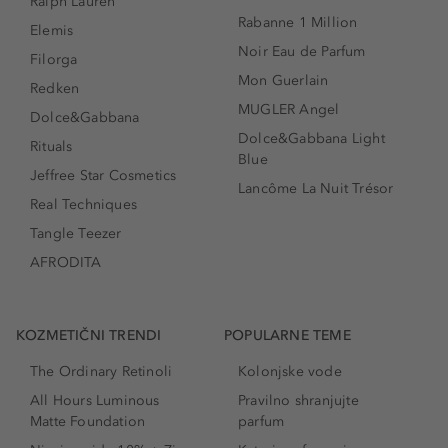
Ralph Lauren
Rabanne 1 Million
Elemis
Noir Eau de Parfum
Filorga
Mon Guerlain
Redken
MUGLER Angel
Dolce&Gabbana
Dolce&Gabbana Light
Rituals
Blue
Jeffree Star Cosmetics
Lancôme La Nuit Trésor
Real Techniques
Tangle Teezer
AFRODITA
KOZMETIČNI TRENDI
POPULARNE TEME
The Ordinary Retinoli
Kolonjske vode
All Hours Luminous
Pravilno shranjujte
Matte Foundation
parfum