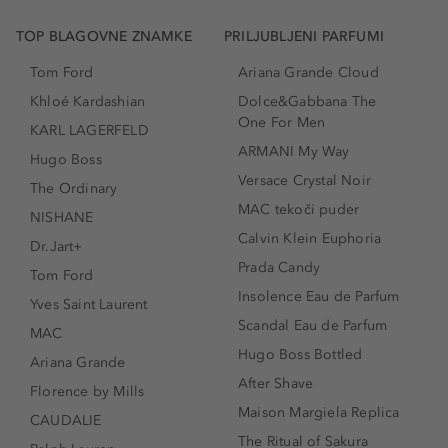
TOP BLAGOVNE ZNAMKE
PRILJUBLJENI PARFUMI
Tom Ford
Ariana Grande Cloud
Khloé Kardashian
Dolce&Gabbana The
One For Men
KARL LAGERFELD
ARMANI My Way
Hugo Boss
Versace Crystal Noir
The Ordinary
MAC tekoči puder
NISHANE
Calvin Klein Euphoria
Dr.Jart+
Prada Candy
Tom Ford
Insolence Eau de Parfum
Yves Saint Laurent
Scandal Eau de Parfum
MAC
Hugo Boss Bottled
Ariana Grande
After Shave
Florence by Mills
Maison Margiela Replica
CAUDALIE
The Ritual of Sakura