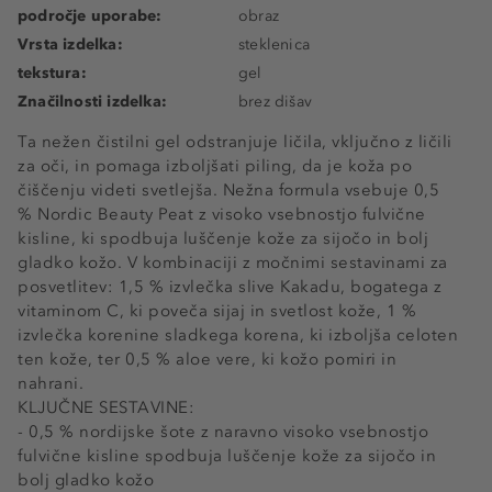
področje uporabe:
obraz
Vrsta izdelka:
steklenica
tekstura:
gel
Značilnosti izdelka:
brez dišav
Ta nežen čistilni gel odstranjuje ličila, vključno z ličili
za oči, in pomaga izboljšati piling, da je koža po
čiščenju videti svetlejša. Nežna formula vsebuje 0,5
% Nordic Beauty Peat z visoko vsebnostjo fulvične
kisline, ki spodbuja luščenje kože za sijočo in bolj
gladko kožo. V kombinaciji z močnimi sestavinami za
posvetlitev: 1,5 % izvlečka slive Kakadu, bogatega z
vitaminom C, ki poveča sijaj in svetlost kože, 1 %
izvlečka korenine sladkega korena, ki izboljša celoten
ten kože, ter 0,5 % aloe vere, ki kožo pomiri in
nahrani.
KLJUČNE SESTAVINE:
- 0,5 % nordijske šote z naravno visoko vsebnostjo
fulvične kisline spodbuja luščenje kože za sijočo in
bolj gladko kožo