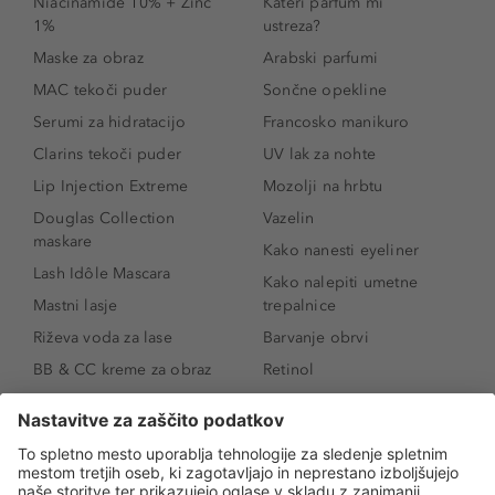
Niacinamide 10% + Zinc
Kateri parfum mi
1%
ustreza?
Maske za obraz
Arabski parfumi
MAC tekoči puder
Sončne opekline
Serumi za hidratacijo
Francosko manikuro
Clarins tekoči puder
UV lak za nohte
Lip Injection Extreme
Mozolji na hrbtu
Douglas Collection
Vazelin
maskare
Kako nanesti eyeliner
Lash Idôle Mascara
Kako nalepiti umetne
Mastni lasje
trepalnice
Riževa voda za lase
Barvanje obrvi
BB & CC kreme za obraz
Retinol
Age Defense BB Cream
Vitamin E
SPF 30
Kako povečati ustnice
Senčila za oči
Niacinamid
Tekoči puder