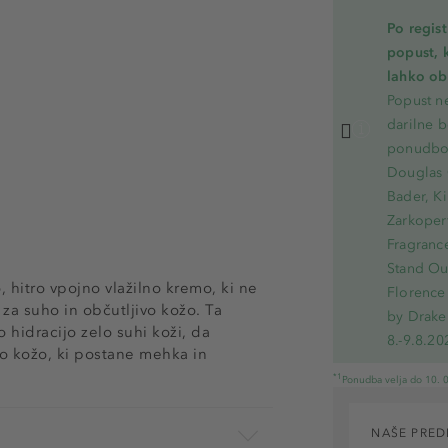
Po regis
popust, 
lahko ob 
Popust ne
darilne b
ponudbo.
Douglas 
Bader, Ki
Zarkoperf
Fragranc
Stand Out
 hitro vpojno vlažilno kremo, ki ne
Florence 
za suho in občutljivo kožo. Ta
by Drake
 hidracijo zelo suhi koži, da
8.-9.8.20
bo kožo, ki postane mehka in
*1
Ponudba velja do 10. 0
NAŠE PRED