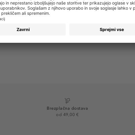
 obvestila o vseh trendih in ponudbah!
PRIJAVA
Brezplačna dostava
od 49,00 €