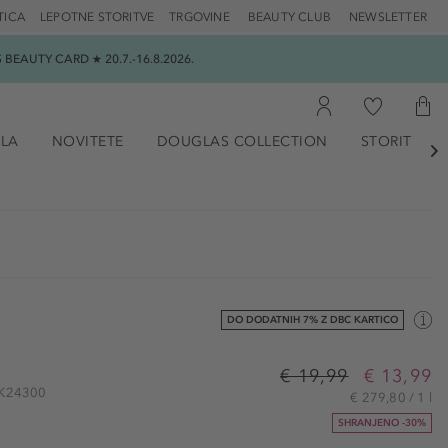
TICA
LEPOTNE STORITVE
TRGOVINE
BEAUTY CLUB
NEWSLETTER
EAUTY CARD ★ 20.7.-16.8.2026.
ILA
NOVITETE
DOUGLAS COLLECTION
STORITVE

DO DODATNIH 7% Z DBC KARTICO
€ 19,99
€ 13,99
INK24300
€ 279,80 / 1 l
SHRANJENO -30%