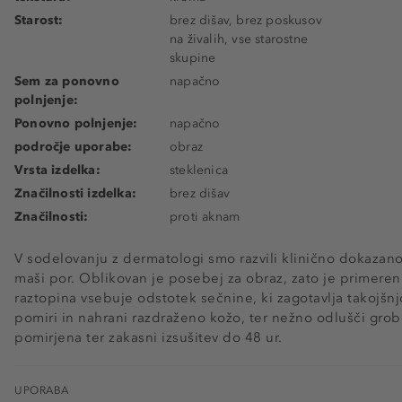
Starost:
brez dišav, brez poskusov
na živalih, vse starostne
skupine
Sem za ponovno
napačno
polnjenje:
Ponovno polnjenje:
napačno
področje uporabe:
obraz
Vrsta izdelka:
steklenica
Značilnosti izdelka:
brez dišav
Značilnosti:
proti aknam
V sodelovanju z dermatologi smo razvili klinično dokazano,
maši por. Oblikovan je posebej za obraz, zato je primeren 
raztopina vsebuje odstotek sečnine, ki zagotavlja takojšnjo
pomiri in nahrani razdraženo kožo, ter nežno odlušči gro
pomirjena ter zakasni izsušitev do 48 ur.
UPORABA