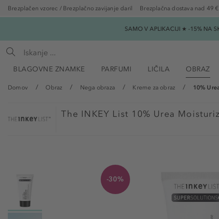
Brezplačen vzorec / Brezplačno zavijanje daril
Brezplačna dostava nad 49 €
SAMO V APLIKACIJI ★ -15% NA 
BLAGOVNE ZNAMKE
PARFUMI
LIČILA
OBRAZ
Domov
Obraz
Nega obraza
Kreme za obraz
10% Urea
The INKEY List
10% Urea Moisturi
-30%