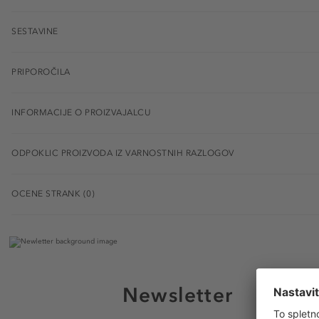
SESTAVINE
PRIPOROČILA
INFORMACIJE O PROIZVAJALCU
ODPOKLIC PROIZVODA IZ VARNOSTNIH RAZLOGOV
OCENE STRANK (0)
Newsletter