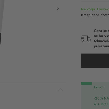
Na voljo. Dostav
Brezplačna dosta
Cena se 
ne bo v c
tehnični
prikazani
Pozor:
-20% N
€ + DO 