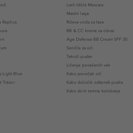
led
Lash Idôle Mascara
Mastni lasje
 Replica
Riževa voda za lase
kura
BB & CC kreme za obraz
on
Age Defense BB Cream SPF 30
rfum
Senčila za oči
Tekoči puder
Ličenje povešenih vek
Light Blue
Kako povečati oči
t Trésor
Kako določiti odtenek pudra
Kako skriti temne kolobarje