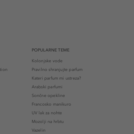
POPULARNE TEME
Kolonjske vode
tion
Pravilno shranjujte parfum
Kateri parfum mi ustreza?
Arabski parfumi
Sončne opekline
Francosko manikuro
UV lak za nohte
Mozolji na hrbtu
Vazelin