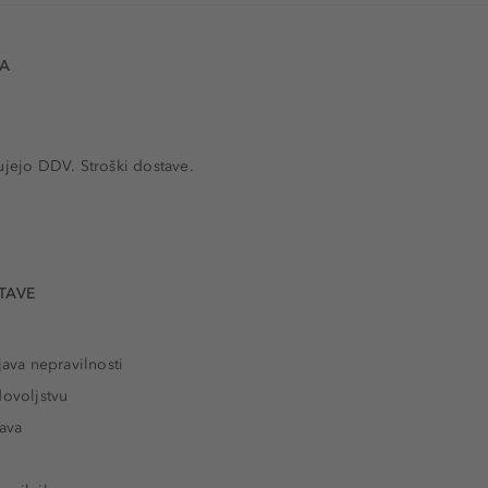
VA
ujejo DDV. Stroški dostave.
TAVE
java nepravilnosti
dovoljstvu
tava