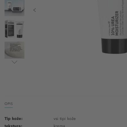
OPIS
Tip kože:
vsi tipi kože
tekstura:
krema