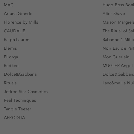
MAC
Hugo Boss Bott
Ariana Grande
After Shave
Florence by Mills
Maison Margiela
CAUDALIE
The Ritual of Sa
Ralph Lauren
Rabanne 1 Milli
Elemis
Noir Eau de Pa
Filorga
Mon Guerlain
Redken
MUGLER Angel
Dolce&Gabbana
Dolce&Gabbana 
Rituals
Lancôme La Nui
Jeffree Star Cosmetics
Real Techniques
Tangle Teezer
AFRODITA