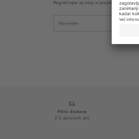
Registrirajte se zdaj in prejmite e-poštna
Hitra dostava
2-5 delovnih dni