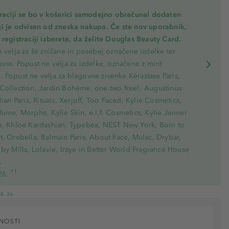
traciji se bo v košarici samodejno obračunal dodaten
ki je odvisen od zneska nakupa. Če ste nov uporabnik,
registraciji izberete, da želite Douglas Beauty Card.
 velja za že znižane in posebej označene izdelke ter
one. Popust ne velja za izdelke, označene z mint
 Popust ne velja za blagovne znamke Kérastase Paris,
Collection, Jardin Bohème, one.two.free!, Augustinus
lian Paris, Rituals, Xerjoff, Too Faced, Kylie Cosmetics,
ume, Morphe, Kylie Skin, e.l.f. Cosmetics, Kylie Jenner
e, Khloe Kardashian, Typebea, NEST New York, Born to
, Orebella, Balmain Paris, About Face, Mulac, Drybar,
by Mills, Lolavie, Iraye in Better World Fragrance House
.
*1
26.
8. 26.
NOSTI