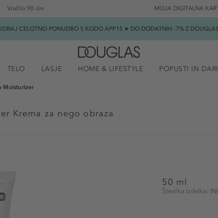
Vračilo 90 dni
MOJA DIGITALNA KAR
SKORAJ CELOTNO PONUDBO S KODO APP15 ★ DO DODATNIH -7% Z DOUGLAS B
TELO
LASJE
HOME & LIFESTYLE
POPUSTI IN DAR
 Moisturizer
zer Krema za nego obraza
50 ml
Številka izdelka: 