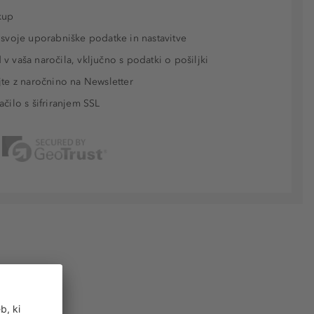
kup
 svoje uporabniške podatke in nastavitve
v vaša naročila, vključno s podatki o pošiljki
jte z naročnino na Newsletter
ačilo s šifriranjem SSL