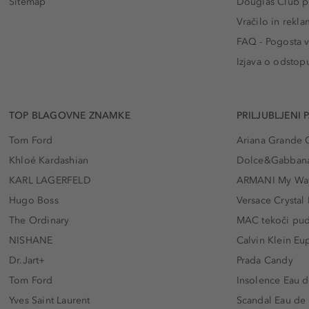
Sitemap
Douglas Club pr
Vračilo in rekla
FAQ - Pogosta v
Izjava o odstop
TOP BLAGOVNE ZNAMKE
PRILJUBLJENI 
Tom Ford
Ariana Grande 
Khloé Kardashian
Dolce&Gabbana
KARL LAGERFELD
ARMANI My Wa
Hugo Boss
Versace Crystal
The Ordinary
MAC tekoči pu
NISHANE
Calvin Klein Eu
Dr.Jart+
Prada Candy
Tom Ford
Insolence Eau d
Yves Saint Laurent
Scandal Eau de