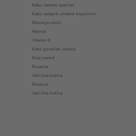
Kako nanesti eyeliner
Kako nalepiti umetne trepalnice
Barvanje obrvi
Retinol
Vitamin E
Kako povečati ustnice
Niacinamid
Rozacea
Salicilna kislina
Rozacea
Salicilna kislina