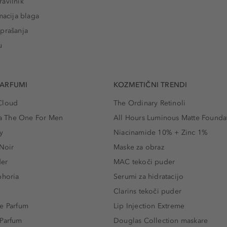
avilnik
macija blaga
prašanja
u
PARFUMI
KOZMETIČNI TRENDI
Cloud
The Ordinary Retinoli
 The One For Men
All Hours Luminous Matte Founda
y
Niacinamide 10% + Zinc 1%
 Noir
Maske za obraz
der
MAC tekoči puder
phoria
Serumi za hidratacijo
Clarins tekoči puder
e Parfum
Lip Injection Extreme
 Parfum
Douglas Collection maskare