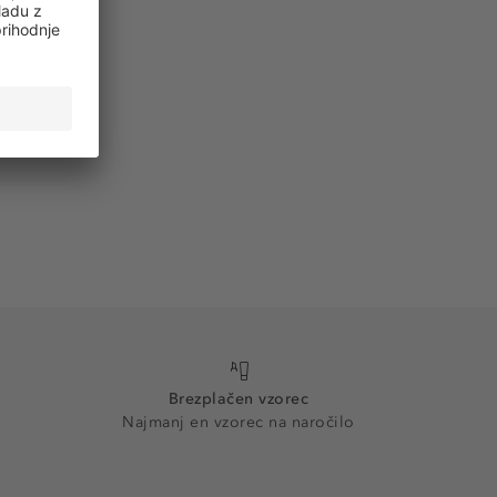
Brezplačen vzorec
Najmanj en vzorec na naročilo