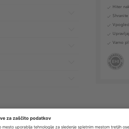
Hiter na
Shranite
Vpogled 
Upravlja
Varno pl