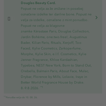
Douglas Beauty Card.
Popust ne velja za že znižane in posebej
označene izdelke ter darilne bone. Popust ne
velja za izdelke, označene z mint ponudbo.
Popust ne velja za blagovne
znamke Kérastase Paris, Douglas Collection,
Jardin Bohème, one.two.free!, Augustinus
Bader, Kilian Paris, Rituals, Xerjoff, Too
Faced, Kylie Cosmetics, Zarkoperfume,
Morphe, Kylie Skin, e.l.f. Cosmetics, Kylie
Jenner Fragrance, Khloe Kardashian,
Typebea, NEST New York, Born to Stand Out,
Orebella, Balmain Paris, About Face, Mulac,
Drybar, Florence by Mills, Lolavie, Iraye in
Better World Fragrance House by Drake.
*1
8.-9.8.2026.
*1
Ponudba velja do 10. 08. 26.