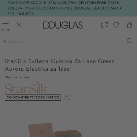
SAMO V APLIKACIJI ★ -15% NA SKORAJ CELOTNO PONUDBO S
KODO APP15 ★ DO DODATNIH -7% Z DOUGLAS BEAUTY CARD ★
20.7.-16.8.2026.
MENI
StarSilk
Svilena Gumica Za Lase Green
Aurora Elastika za lase
Elastike za lase
DO DODATNIH 7% Z DBC KARTICO