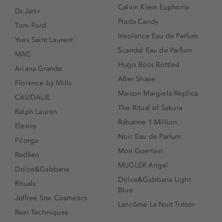
Calvin Klein Euphoria
Dr.Jart+
Prada Candy
Tom Ford
Insolence Eau de Parfum
Yves Saint Laurent
Scandal Eau de Parfum
MAC
Hugo Boss Bottled
Ariana Grande
After Shave
Florence by Mills
Maison Margiela Replica
CAUDALIE
The Ritual of Sakura
Ralph Lauren
Rabanne 1 Million
Elemis
Noir Eau de Parfum
Filorga
Mon Guerlain
Redken
MUGLER Angel
Dolce&Gabbana
Dolce&Gabbana Light
Rituals
Blue
Jeffree Star Cosmetics
Lancôme La Nuit Trésor
Real Techniques