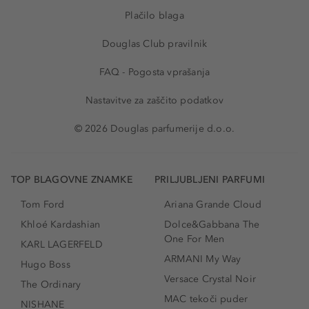
Plačilo blaga
Douglas Club pravilnik
FAQ - Pogosta vprašanja
Nastavitve za zaščito podatkov
© 2026 Douglas parfumerije d.o.o.
TOP BLAGOVNE ZNAMKE
PRILJUBLJENI PARFUMI
Tom Ford
Ariana Grande Cloud
Khloé Kardashian
Dolce&Gabbana The
One For Men
KARL LAGERFELD
ARMANI My Way
Hugo Boss
Versace Crystal Noir
The Ordinary
MAC tekoči puder
NISHANE