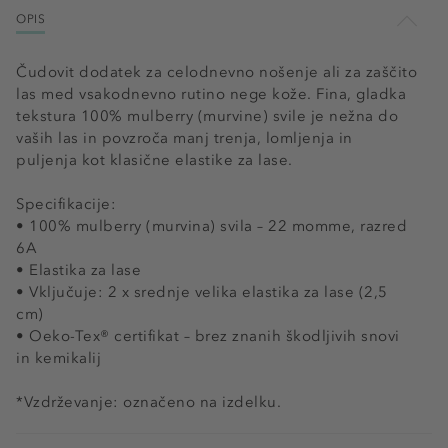
OPIS
Čudovit dodatek za celodnevno nošenje ali za zaščito
las med vsakodnevno rutino nege kože. Fina, gladka
tekstura 100% mulberry (murvine) svile je nežna do
vaših las in povzroča manj trenja, lomljenja in
puljenja kot klasične elastike za lase.
Specifikacije:
• 100% mulberry (murvina) svila – 22 momme, razred
6A
• Elastika za lase
• Vključuje: 2 x srednje velika elastika za lase (2,5
cm)
• Oeko-Tex® certifikat – brez znanih škodljivih snovi
in kemikalij
*Vzdrževanje: označeno na izdelku.