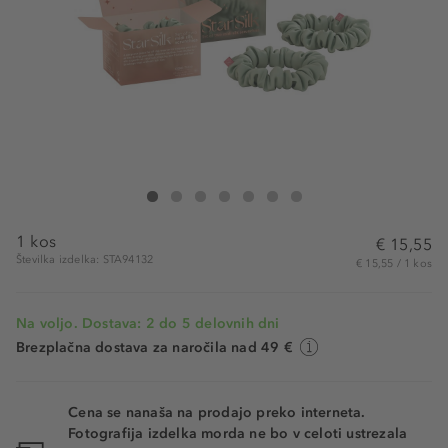
StarSilk Svilena Gumica Za Lase Green Aurora
Svilena Gumica Za Lase Green Aurora
Svilena Gumica Za Lase Green Aurora
Svilena Gumica Za Lase Green Aurora
Svilena Gumica Za Lase Green Aurora
Svilena Gumica Za Lase Green Auror
Svilena Gumica Za Lase Green A
1 kos
€ 15,55
Številka izdelka: STA94132
€ 15,55 / 1 kos
Na voljo. Dostava: 2 do 5 delovnih dni
Brezplačna dostava za naročila nad 49 €
Cena se nanaša na prodajo preko interneta.
Fotografija izdelka morda ne bo v celoti ustrezala