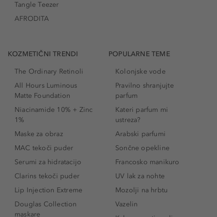
Tangle Teezer
AFRODITA
KOZMETIČNI TRENDI
POPULARNE TEME
The Ordinary Retinoli
Kolonjske vode
All Hours Luminous
Pravilno shranjujte
Matte Foundation
parfum
Niacinamide 10% + Zinc
Kateri parfum mi
1%
ustreza?
Maske za obraz
Arabski parfumi
MAC tekoči puder
Sončne opekline
Serumi za hidratacijo
Francosko manikuro
Clarins tekoči puder
UV lak za nohte
Lip Injection Extreme
Mozolji na hrbtu
Douglas Collection
Vazelin
maskare