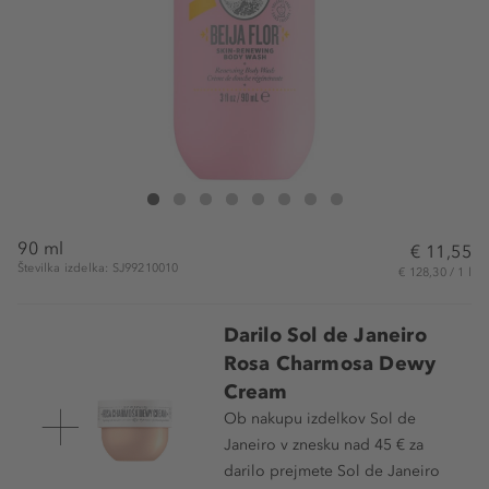
Sol de Janeiro Beja Flor Body Wash
Beja Flor Body Wash
Beja Flor Body Wash
Beja Flor Body Wash
Beja Flor Body Wash
Beja Flor Body Wash
Beja Flor Body Wash
Beja Flor Body Wash
90 ml
€ 11,55
Številka izdelka: SJ99210010
€ 128,30 / 1 l
Darilo Sol de Janeiro
Rosa Charmosa Dewy
Cream
Ob nakupu izdelkov Sol de
Janeiro v znesku nad 45 € za
darilo prejmete Sol de Janeiro