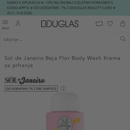
SAMO V APLIKACIJI ★ -15% NA SKORAJ CELOTNO PONUDBO S
KODO APP15 ★ DO DODATNIH -7% Z DOUGLAS BEAUTY CARD ★
20.7.-16.8.2026.
MENI
Sol de Janeiro
Beja Flor Body Wash Krema
za prhanje
DO DODATNIH 7% Z DBC KARTICO