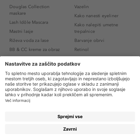
Douglas Collection
Vazelin
maskare
Kako nanesti eyeliner
Lash Idôle Mascara
Kako nalepiti umetne
Mastni lasje
trepalnice
Riževa voda za lase
Barvanje obrvi
BB & CC kreme za obraz
Retinol
Age Defense BB Cream
Vitamin E
SPF 30
Kako povečati ustnice
Senčila za oči
Niacinamid
Tekoči puder
Rozacea
Ličenje povešenih vek
Salicilna kislina
Kako povečati oči
Rozacea
Kako določiti odtenek
Salicilna kislina
pudra
Kako skriti temne
kolobarje