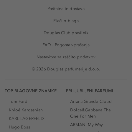
Poštnina in dostava
Plačilo blaga
Douglas Club pravilnik
FAQ - Pogosta vprašanja
Nastavitve za zaščito podatkov
© 2026 Douglas parfumerije d.o.o.
TOP BLAGOVNE ZNAMKE
PRILJUBLJENI PARFUMI
Tom Ford
Ariana Grande Cloud
Khloé Kardashian
Dolce&Gabbana The
One For Men
KARL LAGERFELD
ARMANI My Way
Hugo Boss