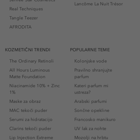
Lancôme La Nuit Trésor
Real Techniques
Tangle Teezer
AFRODITA
KOZMETIČNI TRENDI
POPULARNE TEME
The Ordinary Retinoli
Kolonjske vode
All Hours Luminous
Pravilno shranjujte
Matte Foundation
parfum
Niacinamide 10% + Zinc
Kateri parfum mi
1%
ustreza?
Maske za obraz
Arabski parfumi
MAC tekoči puder
Sončne opekline
Serumi za hidratacijo
Francosko manikuro
Clarins tekoči puder
UV lak za nohte
Lip Injection Extreme
Mozolji na hrbtu