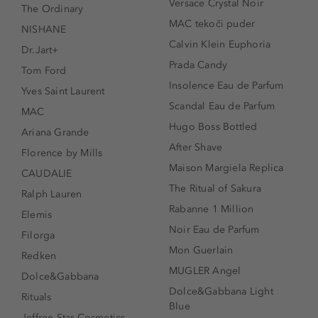
Versace Crystal Noir
The Ordinary
MAC tekoči puder
NISHANE
Calvin Klein Euphoria
Dr.Jart+
Prada Candy
Tom Ford
Insolence Eau de Parfum
Yves Saint Laurent
Scandal Eau de Parfum
MAC
Hugo Boss Bottled
Ariana Grande
After Shave
Florence by Mills
Maison Margiela Replica
CAUDALIE
The Ritual of Sakura
Ralph Lauren
Rabanne 1 Million
Elemis
Noir Eau de Parfum
Filorga
Mon Guerlain
Redken
MUGLER Angel
Dolce&Gabbana
Dolce&Gabbana Light
Rituals
Blue
Jeffree Star Cosmetics