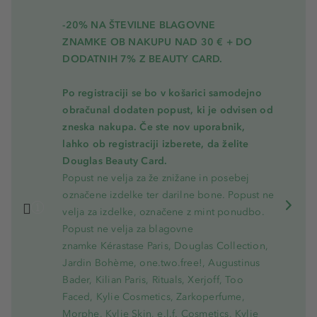
-20% NA ŠTEVILNE BLAGOVNE
ZNAMKE OB NAKUPU NAD 30 € + DO
DODATNIH 7% Z BEAUTY CARD.
Po registraciji se bo v košarici samodejno
obračunal dodaten popust, ki je odvisen od
zneska nakupa. Če ste nov uporabnik,
lahko ob registraciji izberete, da želite
Douglas Beauty Card.
Popust ne velja za že znižane in posebej
označene izdelke ter darilne bone. Popust ne
velja za izdelke, označene z mint ponudbo.
Popust ne velja za blagovne
znamke Kérastase Paris, Douglas Collection,
Jardin Bohème, one.two.free!, Augustinus
Bader, Kilian Paris, Rituals, Xerjoff, Too
Faced, Kylie Cosmetics, Zarkoperfume,
Morphe, Kylie Skin, e.l.f. Cosmetics, Kylie