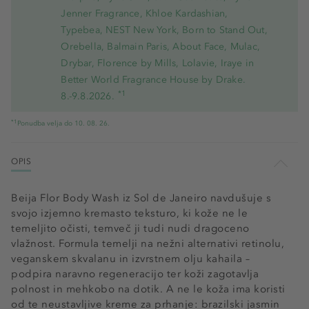
Jenner Fragrance, Khloe Kardashian,
Typebea, NEST New York, Born to Stand Out,
Orebella, Balmain Paris, About Face, Mulac,
Drybar, Florence by Mills, Lolavie, Iraye in
Better World Fragrance House by Drake.
*1
8.-9.8.2026.
*1
Ponudba velja do 10. 08. 26.
OPIS
Beija Flor Body Wash iz Sol de Janeiro navdušuje s
svojo izjemno kremasto teksturo, ki kože ne le
temeljito očisti, temveč ji tudi nudi dragoceno
vlažnost. Formula temelji na nežni alternativi retinolu,
veganskem skvalanu in izvrstnem olju kahaila –
podpira naravno regeneracijo ter koži zagotavlja
polnost in mehkobo na dotik. A ne le koža ima koristi
od te neustavljive kreme za prhanje: brazilski jasmin