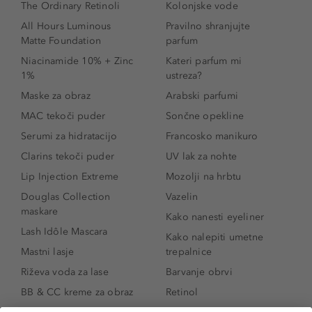
The Ordinary Retinoli
Kolonjske vode
All Hours Luminous
Pravilno shranjujte
Matte Foundation
parfum
Niacinamide 10% + Zinc
Kateri parfum mi
1%
ustreza?
Maske za obraz
Arabski parfumi
MAC tekoči puder
Sončne opekline
Serumi za hidratacijo
Francosko manikuro
Clarins tekoči puder
UV lak za nohte
Lip Injection Extreme
Mozolji na hrbtu
Douglas Collection
Vazelin
maskare
Kako nanesti eyeliner
Lash Idôle Mascara
Kako nalepiti umetne
Mastni lasje
trepalnice
Riževa voda za lase
Barvanje obrvi
BB & CC kreme za obraz
Retinol