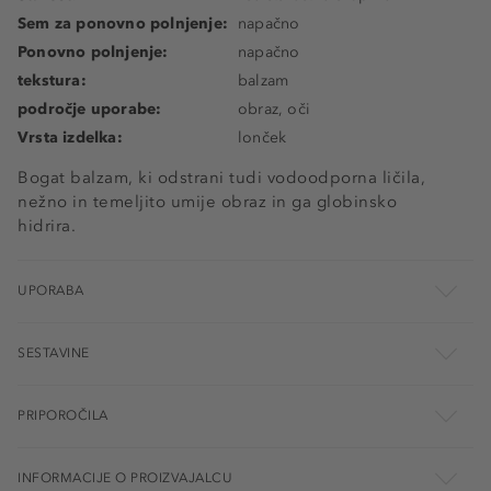
Sem za ponovno polnjenje:
napačno
Ponovno polnjenje:
napačno
tekstura:
balzam
področje uporabe:
obraz, oči
Vrsta izdelka:
lonček
Bogat balzam, ki odstrani tudi vodoodporna ličila,
nežno in temeljito umije obraz in ga globinsko
hidrira.
UPORABA
SESTAVINE
PRIPOROČILA
INFORMACIJE O PROIZVAJALCU