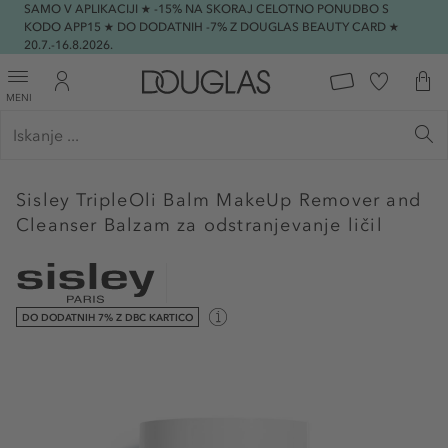
SAMO V APLIKACIJI ★ -15% NA SKORAJ CELOTNO PONUDBO S
KODO APP15 ★ DO DODATNIH -7% Z DOUGLAS BEAUTY CARD ★
20.7.-16.8.2026.
MENI
Sisley
TripleOli Balm MakeUp Remover and
Cleanser Balzam za odstranjevanje ličil
DO DODATNIH 7% Z DBC KARTICO