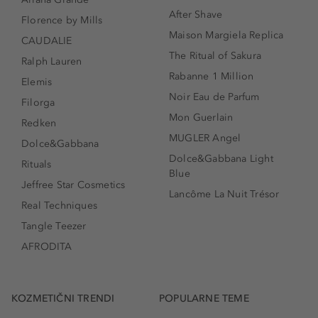
After Shave
Florence by Mills
Maison Margiela Replica
CAUDALIE
The Ritual of Sakura
Ralph Lauren
Rabanne 1 Million
Elemis
Noir Eau de Parfum
Filorga
Mon Guerlain
Redken
MUGLER Angel
Dolce&Gabbana
Dolce&Gabbana Light
Rituals
Blue
Jeffree Star Cosmetics
Lancôme La Nuit Trésor
Real Techniques
Tangle Teezer
AFRODITA
KOZMETIČNI TRENDI
POPULARNE TEME