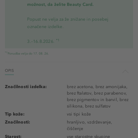
možnost, da želite Beauty Card.
Popust ne velja za že znižane in posebej
označene izdelke.
*1
3.–16.8.2026.
*1
Ponudba velja do 17. 08. 26.
OPIS
Značilnosti izdelka:
brez acetona, brez amonijaka,
brez ftalatov, brez parabenov,
brez pigmentov in barvil, brez
silikona, brez sulfatov
Tip kože:
vsi tipi kože
Značilnosti:
hranljivo, vzdrževanje,
čiščenje
Starost:
vse starostne skupine