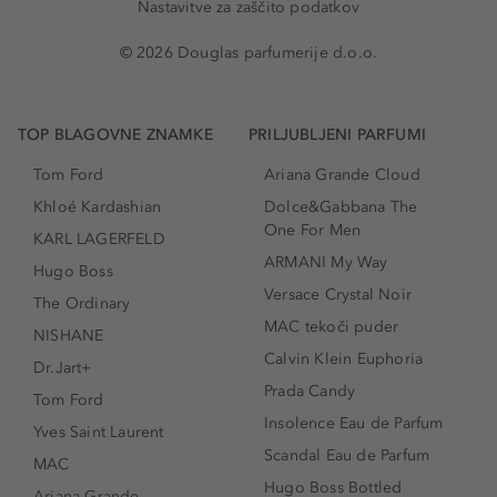
Nastavitve za zaščito podatkov
© 2026 Douglas parfumerije d.o.o.
TOP BLAGOVNE ZNAMKE
PRILJUBLJENI PARFUMI
Tom Ford
Ariana Grande Cloud
Khloé Kardashian
Dolce&Gabbana The
One For Men
KARL LAGERFELD
ARMANI My Way
Hugo Boss
Versace Crystal Noir
The Ordinary
MAC tekoči puder
NISHANE
Calvin Klein Euphoria
Dr.Jart+
Prada Candy
Tom Ford
Insolence Eau de Parfum
Yves Saint Laurent
Scandal Eau de Parfum
MAC
Hugo Boss Bottled
Ariana Grande