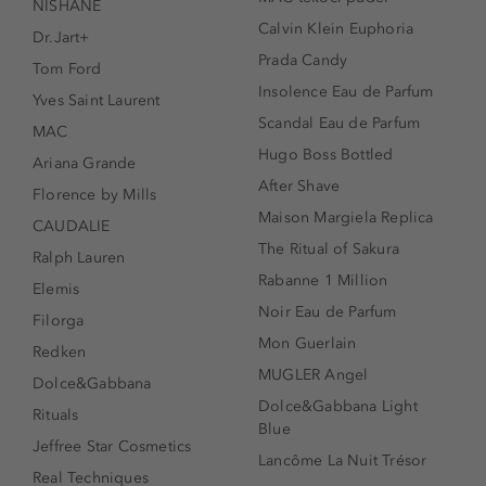
NISHANE
Calvin Klein Euphoria
Dr.Jart+
Prada Candy
Tom Ford
Insolence Eau de Parfum
Yves Saint Laurent
Scandal Eau de Parfum
MAC
Hugo Boss Bottled
Ariana Grande
After Shave
Florence by Mills
Maison Margiela Replica
CAUDALIE
The Ritual of Sakura
Ralph Lauren
Rabanne 1 Million
Elemis
Noir Eau de Parfum
Filorga
Mon Guerlain
Redken
MUGLER Angel
Dolce&Gabbana
Dolce&Gabbana Light
Rituals
Blue
Jeffree Star Cosmetics
Lancôme La Nuit Trésor
Real Techniques