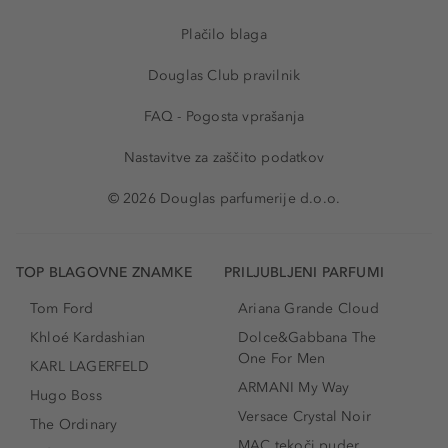
Plačilo blaga
Douglas Club pravilnik
FAQ - Pogosta vprašanja
Nastavitve za zaščito podatkov
© 2026 Douglas parfumerije d.o.o.
TOP BLAGOVNE ZNAMKE
PRILJUBLJENI PARFUMI
Tom Ford
Ariana Grande Cloud
Khloé Kardashian
Dolce&Gabbana The
One For Men
KARL LAGERFELD
ARMANI My Way
Hugo Boss
Versace Crystal Noir
The Ordinary
MAC tekoči puder