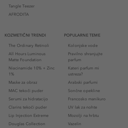
Tangle Teezer
AFRODITA
KOZMETIČNI TRENDI
POPULARNE TEME
The Ordinary Retinoli
Kolonjske vode
All Hours Luminous
Pravilno shranjujte
Matte Foundation
parfum
Niacinamide 10% + Zinc
Kateri parfum mi
1%
ustreza?
Maske za obraz
Arabski parfumi
MAC tekoči puder
Sončne opekline
Serumi za hidratacijo
Francosko manikuro
Clarins tekoči puder
UV lak za nohte
Lip Injection Extreme
Mozolji na hrbtu
Douglas Collection
Vazelin