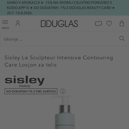
SAMO V APLIKACIJI ★ -15% NA SKORAJ CELOTNO PONUDBO S
KODO APP15 ★ DO DODATNIH -7% Z DOUGLAS BEAUTY CARD ★
20.7.-16.8.2026.
MENI
Sisley
Le Sculpteur Intensive Contouring
Care Losjon za telo
DO DODATNIH 7% Z DBC KARTICO