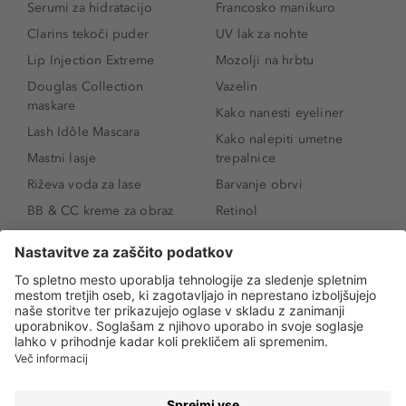
Serumi za hidratacijo
Francosko manikuro
Clarins tekoči puder
UV lak za nohte
Lip Injection Extreme
Mozolji na hrbtu
Douglas Collection
Vazelin
maskare
Kako nanesti eyeliner
Lash Idôle Mascara
Kako nalepiti umetne
Mastni lasje
trepalnice
Riževa voda za lase
Barvanje obrvi
BB & CC kreme za obraz
Retinol
Age Defense BB Cream
Vitamin E
SPF 30
Kako povečati ustnice
Senčila za oči
Niacinamid
Tekoči puder
Rozacea
Ličenje povešenih vek
Salicilna kislina
Kako povečati oči
Rozacea
Kako določiti odtenek
Salicilna kislina