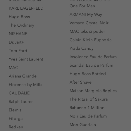
One For Men
KARL LAGERFELD
ARMANI My Way
Hugo Boss
Versace Crystal Noir
The Ordinary
MAC tekoči puder
NISHANE
Calvin Klein Euphoria
Dr.Jart+
Prada Candy
Tom Ford
Insolence Eau de Parfum
Yves Saint Laurent
Scandal Eau de Parfum
MAC
Hugo Boss Bottled
Ariana Grande
After Shave
Florence by Mills
Maison Margiela Replica
CAUDALIE
The Ritual of Sakura
Ralph Lauren
Rabanne 1 Million
Elemis
Noir Eau de Parfum
Filorga
Mon Guerlain
Redken