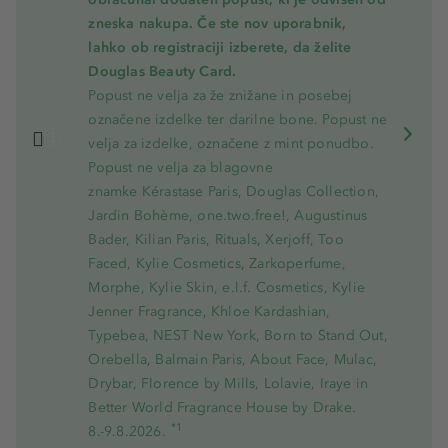
zneska nakupa. Če ste nov uporabnik,
lahko ob registraciji izberete, da želite
Douglas Beauty Card.
Popust ne velja za že znižane in posebej
označene izdelke ter darilne bone. Popust ne
velja za izdelke, označene z mint ponudbo.
Popust ne velja za blagovne
znamke Kérastase Paris, Douglas Collection,
Jardin Bohème, one.two.free!, Augustinus
Bader, Kilian Paris, Rituals, Xerjoff, Too
Faced, Kylie Cosmetics, Zarkoperfume,
Morphe, Kylie Skin, e.l.f. Cosmetics, Kylie
Jenner Fragrance, Khloe Kardashian,
Typebea, NEST New York, Born to Stand Out,
Orebella, Balmain Paris, About Face, Mulac,
Drybar, Florence by Mills, Lolavie, Iraye in
Better World Fragrance House by Drake.
*1
8.-9.8.2026.