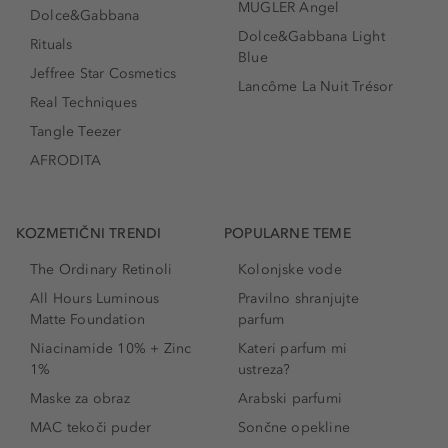
MUGLER Angel
Dolce&Gabbana
Dolce&Gabbana Light
Rituals
Blue
Jeffree Star Cosmetics
Lancôme La Nuit Trésor
Real Techniques
Tangle Teezer
AFRODITA
KOZMETIČNI TRENDI
POPULARNE TEME
The Ordinary Retinoli
Kolonjske vode
All Hours Luminous
Pravilno shranjujte
Matte Foundation
parfum
Niacinamide 10% + Zinc
Kateri parfum mi
1%
ustreza?
Maske za obraz
Arabski parfumi
MAC tekoči puder
Sončne opekline