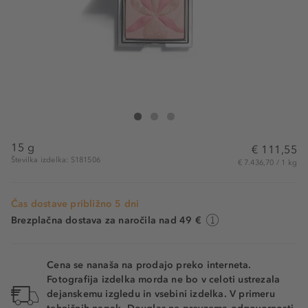
Sisley L'Orchidée Rose
L'Orchidée Rose
L'Orchidée Rose
15 g
€ 111,55
Številka izdelka: S181506
€ 7.436,70 / 1 kg
Čas dostave približno 5 dni
Brezplačna dostava za naročila nad 49 €
Cena se nanaša na prodajo preko interneta.
Fotografija izdelka morda ne bo v celoti ustrezala
dejanskemu izgledu in vsebini izdelka. V primeru