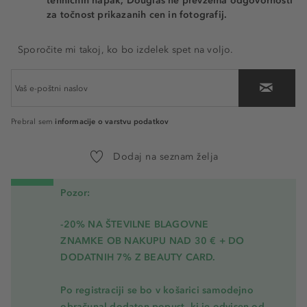
tehničnih napak, Douglas ne prevzema odgovornosti
za točnost prikazanih cen in fotografij.
Sporočite mi takoj, ko bo izdelek spet na voljo.
informacije o varstvu podatkov
Prebral sem
Dodaj na seznam želja
Pozor:
-20% NA ŠTEVILNE BLAGOVNE
ZNAMKE OB NAKUPU NAD 30 € + DO
DODATNIH 7% Z BEAUTY CARD.
Po registraciji se bo v košarici samodejno
obračunal dodaten popust, ki je odvisen od