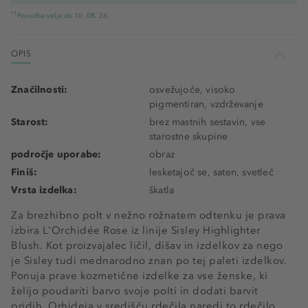
*1
Ponudba velja do 10. 08. 26.
OPIS
Značilnosti:
osvežujoče, visoko
pigmentiran, vzdrževanje
Starost:
brez mastnih sestavin, vse
starostne skupine
področje uporabe:
obraz
Finiš:
lesketajoč se, saten, svetleč
Vrsta izdelka:
škatla
Za brezhibno polt v nežno rožnatem odtenku je prava
izbira L'Orchidée Rose iz linije Sisley Highlighter
Blush. Kot proizvajalec ličil, dišav in izdelkov za nego
je Sisley tudi mednarodno znan po tej paleti izdelkov.
Ponuja prave kozmetične izdelke za vse ženske, ki
želijo poudariti barvo svoje polti in dodati barvit
pridih. Orhideja v središču rdečila naredi to rdečilo