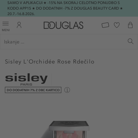
SAMO V APLIKACIJI ★ -15% NA SKORAJ CELOTNO PONUDBO S
KODO APP15 ★ DO DODATNIH -7% Z DOUGLAS BEAUTY CARD ★
20.7.-16.8.2026.
MENI
Sisley
L'Orchidée Rose Rdečilo
DO DODATNIH 7% Z DBC KARTICO