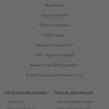
Registracija
Pogoji uporabe
Poštnina in dostava
Plačilo blaga
Douglas Club pravilnik
FAQ - Pogosta vprašanja
Nastavitve za zaščito podatkov
© 2026 Douglas parfumerije d.o.o.
TOP BLAGOVNE ZNAMKE
PRILJUBLJENI PARFUMI
Tom Ford
Ariana Grande Cloud
Khloé Kardashian
Dolce&Gabbana The