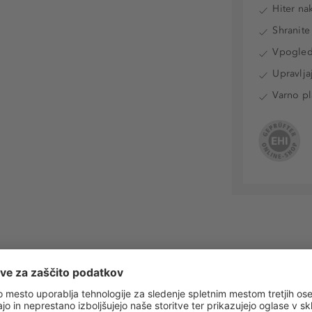
Hiter na
Shranite
Vpogled 
Upravlja
Varno pl
 obvestila o vseh trendih in ponudbah!