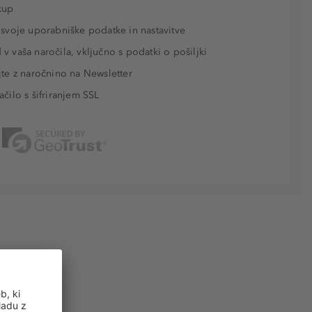
kup
 svoje uporabniške podatke in nastavitve
v vaša naročila, vključno s podatki o pošiljki
jte z naročnino na Newsletter
ačilo s šifriranjem SSL