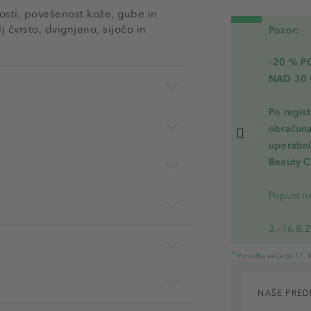
osti, povešenost kože, gube in
 čvrsto, dvignjeno, sijočo in
Pozor:
–20 % 
NAD 30 
Po regis
obračuna
uporabnik
Beauty C
Popust ne
3.–16.8.
*1
Ponudba velja do 17. 0
NAŠE PRED