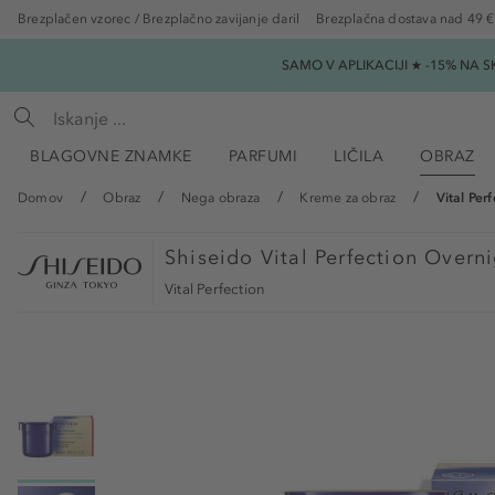
Brezplačen vzorec / Brezplačno zavijanje daril
Brezplačna dostava nad 49 €
SAMO V APLIKACIJI ★ -15% NA 
BLAGOVNE ZNAMKE
PARFUMI
LIČILA
OBRAZ
Domov
Obraz
Nega obraza
Kreme za obraz
Vital Per
Shiseido
Vital Perfection Overn
Vital Perfection