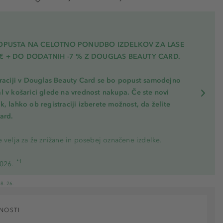
POPUSTA NA CELOTNO PONUDBO IZDELKOV ZA LASE
€ + DO DODATNIH -7 % Z DOUGLAS BEAUTY CARD.
traciji v Douglas Beauty Card se bo popust samodejno
l v košarici glede na vrednost nakupa. Če ste novi
, lahko ob registraciji izberete možnost, da želite
ard.
 velja za že znižane in posebej označene izdelke.
*1
2026.
8. 26.
NOSTI