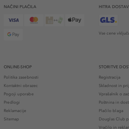
NAČINI PLAČILA
HITRA DOSTA
Vse cene vključ
ONLINE-SHOP
STORITVE DOS
Politika zasebnosti
Registracija
Kontaktni obrazec
Skladnost in pri
Pogoji uporabe
Vprašalnik o za
Predlogi
Poštnina in dos
Reklamacije
Plačilo blaga
Sitemap
Douglas Club pr
Vračilo in rekla