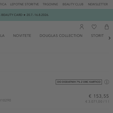
TICA
LEPOTNE STORITVE
TRGOVINE
BEAUTY CLUB
NEWSLETTER
EAUTY CARD ★ 20.7.-16.8.2026.
ILA
NOVITETE
DOUGLAS COLLECTION
STORITVE

DO DODATNIH 7% Z DBC KARTICO
€ 153,55
SHI10290
€ 3.071,00 / 1 l