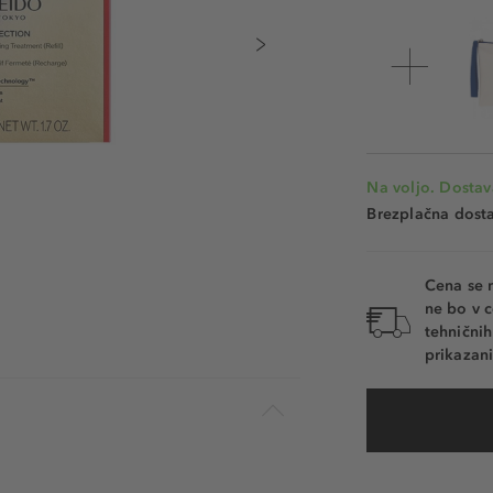
Na voljo. Dostav
Brezplačna dosta
Cena se 
ne bo v c
tehnični
prikazani