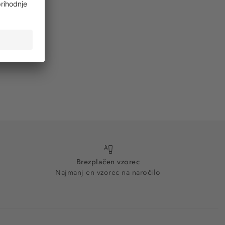
Brezplačen vzorec
Najmanj en vzorec na naročilo