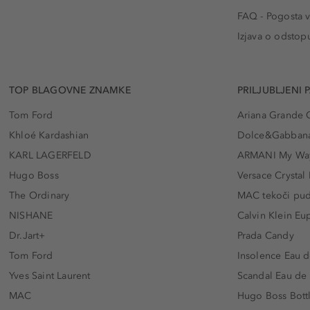
FAQ - Pogosta v
Izjava o odstop
TOP BLAGOVNE ZNAMKE
PRILJUBLJENI 
Tom Ford
Ariana Grande 
Khloé Kardashian
Dolce&Gabbana
KARL LAGERFELD
ARMANI My Wa
Hugo Boss
Versace Crystal
The Ordinary
MAC tekoči pu
NISHANE
Calvin Klein Eu
Dr.Jart+
Prada Candy
Tom Ford
Insolence Eau d
Yves Saint Laurent
Scandal Eau de
MAC
Hugo Boss Bott