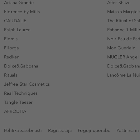
Ariana Grande
After Shave
Florence by Mills
Maison Margiela
CAUDALIE
The Ritual of Sa
Ralph Lauren
Rabanne 1 Milli
Elemis
Noir Eau de Pa
Filorga
Mon Guerlain
Redken
MUGLER Angel
Dolce&Gabbana
Dolce&Gabbana 
Rituals
Lancôme La Nui
Jeffree Star Cosmetics
Real Techniques
Tangle Teezer
AFRODITA
Politika zasebnosti
Registracija
Pogoji uporabe
Poštnina in