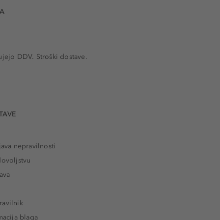
VA
ujejo DDV. Stroški dostave.
TAVE
java nepravilnosti
dovoljstvu
tava
avilnik
macija blaga