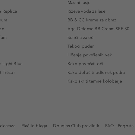
Mastni lasje
 Replica
Riževa voda za lase
kura
BB & CC kreme za obraz
on
Age Defense BB Cream SPF 30
rfum
Senčila za oči
Tekoči puder
Ličenje povešenih vek
Light Blue
Kako povečati oči
t Trésor
Kako določiti odtenek pudra
Kako skriti temne kolobarje
 dostava
Plačilo blaga
Douglas Club pravilnik
FAQ - Pogosta 