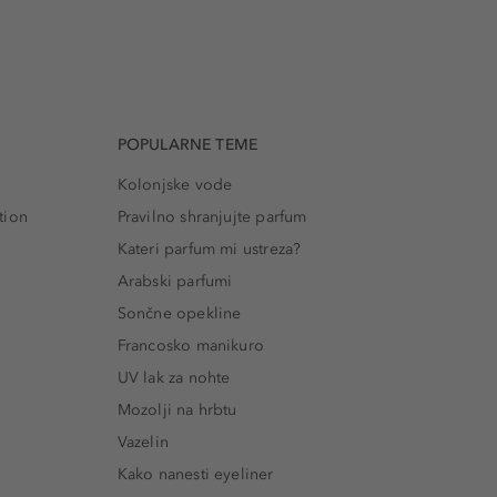
POPULARNE TEME
Kolonjske vode
tion
Pravilno shranjujte parfum
Kateri parfum mi ustreza?
Arabski parfumi
Sončne opekline
Francosko manikuro
UV lak za nohte
Mozolji na hrbtu
Vazelin
Kako nanesti eyeliner