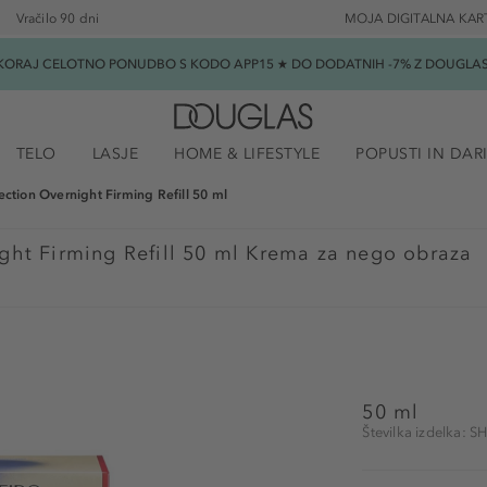
Vračilo 90 dni
MOJA DIGITALNA KAR
SKORAJ CELOTNO PONUDBO S KODO APP15 ★ DO DODATNIH -7% Z DOUGLAS B
TELO
LASJE
HOME & LIFESTYLE
POPUSTI IN DAR
fection Overnight Firming Refill 50 ml
ight Firming Refill 50 ml Krema za nego obraza
50 ml
Številka izdelka: 