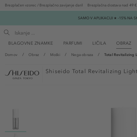
Brezplačen vzorec / Brezplačno zavijanje daril
Brezplačna dostava nad 49 €
SAMO V APLIKACIJI ★ -15% NA 
BLAGOVNE ZNAMKE
PARFUMI
LIČILA
OBRAZ
Domov
Obraz
Moški
Nega obraza
Total Revitalizing 
Shiseido
Total Revitalizing Lig