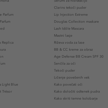
phoria
Serumi za hidratacijo
Clarins tekoči puder
e Parfum
Lip Injection Extreme
 Parfum
Douglas Collection maskare
led
Lash Idôle Mascara
Mastni lasje
 Replica
Riževa voda za lase
kura
BB & CC kreme za obraz
on
Age Defense BB Cream SPF 30
rfum
Senčila za oči
Tekoči puder
Ličenje povešenih vek
Light Blue
Kako povečati oči
t Trésor
Kako določiti odtenek pudra
Kako skriti temne kolobarje