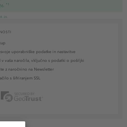
*1
26.
8. 26.
NOSTI
kup
 svoje uporabniške podatke in nastavitve
v vaša naročila, vključno s podatki o pošiljki
jte z naročnino na Newsletter
ačilo s šifriranjem SSL