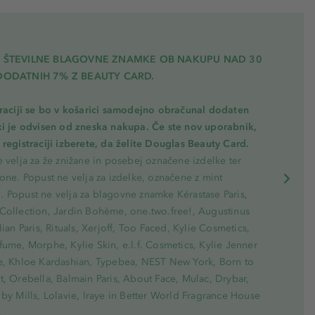
A ŠTEVILNE BLAGOVNE ZNAMKE OB NAKUPU NAD 30
DODATNIH 7% Z BEAUTY CARD.
traciji se bo v košarici samodejno obračunal dodaten
ki je odvisen od zneska nakupa. Če ste nov uporabnik,
registraciji izberete, da želite Douglas Beauty Card.
 velja za že znižane in posebej označene izdelke ter
one. Popust ne velja za izdelke, označene z mint
 Popust ne velja za blagovne znamke Kérastase Paris,
Collection, Jardin Bohème, one.two.free!, Augustinus
lian Paris, Rituals, Xerjoff, Too Faced, Kylie Cosmetics,
ume, Morphe, Kylie Skin, e.l.f. Cosmetics, Kylie Jenner
e, Khloe Kardashian, Typebea, NEST New York, Born to
, Orebella, Balmain Paris, About Face, Mulac, Drybar,
by Mills, Lolavie, Iraye in Better World Fragrance House
.