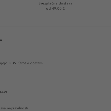
Brezplačna dostava
od 49,00 €
VA
ujejo DDV. Stroški dostave.
TAVE
java nepravilnosti