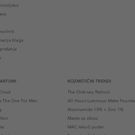
dovoljstvu
tava
avilnik
macija blaga
prašanja
u
PARFUMI
KOZMETIČNI TRENDI
Cloud
The Ordinary Retinoli
 The One For Men
All Hours Luminous Matte Founda
y
Niacinamide 10% + Zinc 1%
 Noir
Maske za obraz
der
MAC tekoči puder