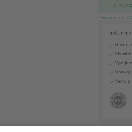
8.-9.8.20
*1
Ponudba velja do 10. 0
NAŠE PRED
Hiter na
Shranite
Vpogled 
Upravlja
Varno pl