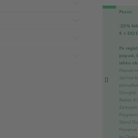
Pozor:
-20% N
€ + DO 
Po regis
popust, 
lahko ob 
Popust ne
darilne b
ponudbo.
Douglas 
Bader, Ki
Zarkoperf
Fragranc
Stand Out
Florence 
by Drake