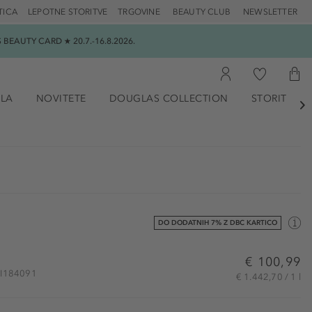
TICA
LEPOTNE STORITVE
TRGOVINE
BEAUTY CLUB
NEWSLETTER
EAUTY CARD ★ 20.7.-16.8.2026.
ILA
NOVITETE
DOUGLAS COLLECTION
STORITVE

DO DODATNIH 7% Z DBC KARTICO
€ 100,99
SHI184091
€ 1.442,70 / 1 l