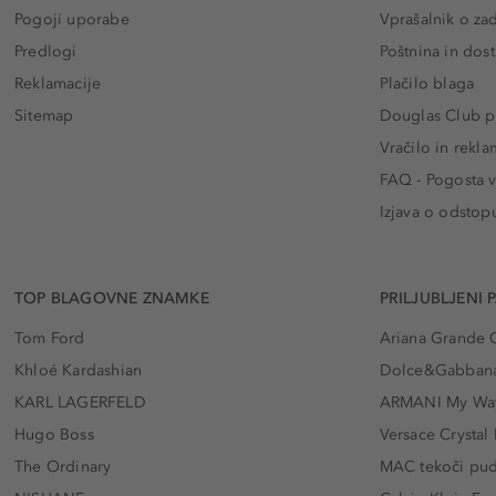
Pogoji uporabe
Vprašalnik o za
Predlogi
Poštnina in dos
Reklamacije
Plačilo blaga
Sitemap
Douglas Club pr
Vračilo in rekla
FAQ - Pogosta v
Izjava o odstop
TOP BLAGOVNE ZNAMKE
PRILJUBLJENI 
Tom Ford
Ariana Grande 
Khloé Kardashian
Dolce&Gabbana
KARL LAGERFELD
ARMANI My Wa
Hugo Boss
Versace Crystal
The Ordinary
MAC tekoči pu