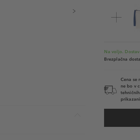
Na voljo. Dostav
Brezplačna dosta
Cena se 
ne bo v c
tehnični
prikazani