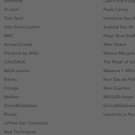
NISHANE
Calvin Klein Eu
Dr.Jart+
Prada Candy
Tom Ford
Insolence Eau d
Yves Saint Laurent
Scandal Eau de
MAC
Hugo Boss Bott
Ariana Grande
After Shave
Florence by Mills
Maison Margiela
CAUDALIE
The Ritual of Sa
Ralph Lauren
Rabanne 1 Milli
Elemis
Noir Eau de Pa
Filorga
Mon Guerlain
Redken
MUGLER Angel
Dolce&Gabbana
Dolce&Gabbana 
Rituals
Lancôme La Nui
Jeffree Star Cosmetics
Real Techniques