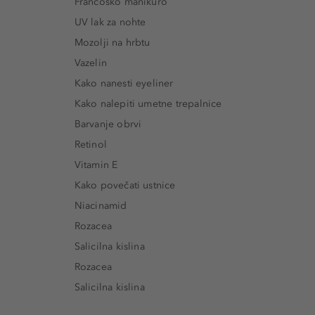
Francosko manikuro
UV lak za nohte
Mozolji na hrbtu
Vazelin
Kako nanesti eyeliner
Kako nalepiti umetne trepalnice
Barvanje obrvi
Retinol
Vitamin E
Kako povečati ustnice
Niacinamid
Rozacea
Salicilna kislina
Rozacea
Salicilna kislina