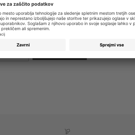
 obvestila o vseh trendih in ponudbah!
PRIJAVA