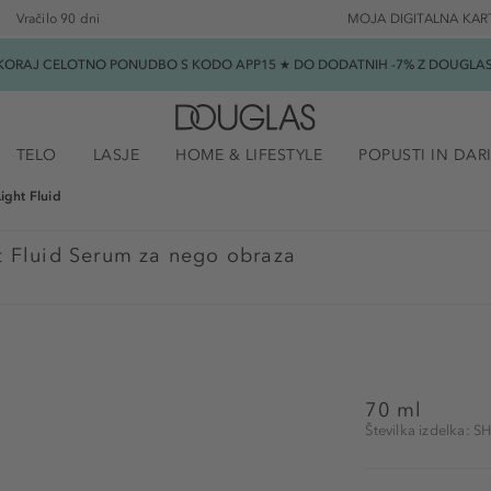
Vračilo 90 dni
MOJA DIGITALNA KAR
SKORAJ CELOTNO PONUDBO S KODO APP15 ★ DO DODATNIH -7% Z DOUGLAS B
TELO
LASJE
HOME & LIFESTYLE
POPUSTI IN DAR
Light Fluid
ht Fluid Serum za nego obraza
70 ml
Številka izdelka: 